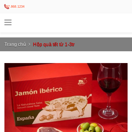
097.868.1234
Trang chủ
Hộp quà tết từ 1-3tr