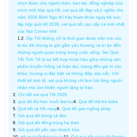
chọn được cho người thân, bạn bè, đồng nghiệp của
mình một hộp quà tết, set quà tết đẹp và ý nghĩa cho
năm 2026 Bính Ngọ thì hãy tham khảo ngay bộ sưu
tập hộp quà tết 2026, set quà tết cao cấp và mới nhất
của Nut Corner nhé.
Dịp Tết không chỉ là thời gian đoàn viên mà còn
là lúc để chúng ta gửi gắm yêu thương và tri ân đến
những người quan trọng trong cuộc sống. Set Quà
Tết Tinh Tế là sự kết hợp hoàn hảo giữa những sản
phẩm truyền thống và hiện đại, mang đến giá trị sức
khỏe, hương vị đặc biệt và thông điệp sâu sắc. Với
thiết kế tinh tế, set quà không chỉ làm hài lòng người
nhận mà còn khiến người tặng tự hào.
Chi tiết set quà Tết 2026
quà tết đùi heo muối iberico
Quà tết thịt bò kobe
Quà tết cá hồi nauy
Quà tết gan ngỗng pháp
Giỏ quà tết trứng cá tầm
Giỏ quà tết đông trùng hạ thảo
Giỏ quà tết yến sào khánh hòa
giỏ quà tết thịt cừu úc
Giỏ quà tết cá tuyết Alaska