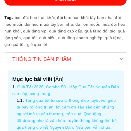
Tag:
bán đùi heo hun khói,
đùi heo hun khói tây ban nha,
đùi
heo muối,
đùi heo muối tây ban nha,
đùi lợn muối,
mua đùi heo
hun khói,
quà tặng vip,
quà tặng cao cấp,
quà tặng đối tác,
quà
tặng sếp,
quà tết,
quà biếu,
quà tặng doanh nghiệp,
quà tặng,
gio quà tết,
giỏ quà tết,
THÔNG TIN SẢN PHẨM
Mục lục bài viết
[
Ẩn
]
Quà Tết 2026, Combo 50+ Hộp Quà Tết Nguyên Đán
cao cấp, sang trọng
Tặng quà tết từ xưa là thông điệp tuyệt vời giúp
ta bày tỏ lòng tri ân, lời cảm ơn sâu sắc đến những
người mà ta yêu thương, trân quý. Quà tặng
tết dường như là văn hóa truyền thống không thể bỏ
qua trong dịp tết Nguyên Đán. Nếu bạn vẫn chưa