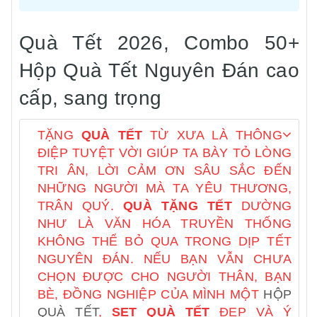
Quà Tết 2026, Combo 50+
Hộp Quà Tết Nguyên Đán cao
cấp, sang trọng
TẶNG
QUÀ TẾT
TỪ XƯA LÀ THÔNG
ĐIỆP TUYỆT VỜI GIÚP TA BÀY TỎ LÒNG
TRI ÂN, LỜI CẢM ƠN SÂU SẮC ĐẾN
NHỮNG NGƯỜI MÀ TA YÊU THƯƠNG,
TRÂN QUÝ.
QUÀ TẶNG TẾT
DƯỜNG
NHƯ LÀ VĂN HÓA TRUYỀN THỐNG
KHÔNG THỂ BỎ QUA TRONG DỊP TẾT
NGUYÊN ĐÁN. NẾU BẠN VẪN CHƯA
CHỌN ĐƯỢC CHO NGƯỜI THÂN, BẠN
BÈ, ĐỒNG NGHIỆP CỦA MÌNH MỘT
HỘP
QUÀ TẾT
,
SET QUÀ TẾT
ĐẸP VÀ Ý