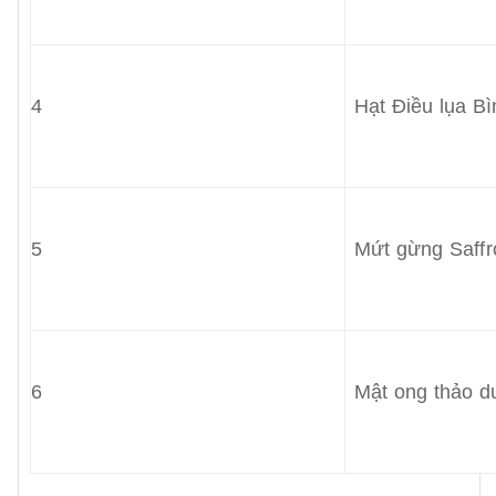
4
Hạt Điều lụa B
5
Mứt gừng Saffr
6
Mật ong thảo 