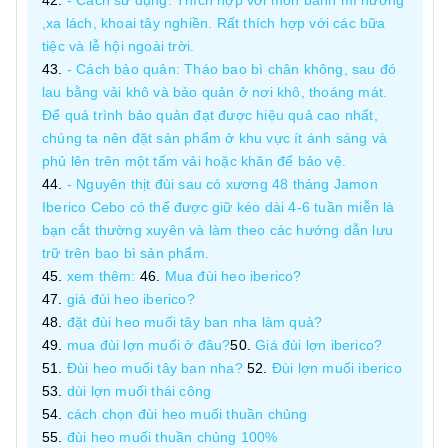
- Cách sử dụng: Thích hợp với món bánh mì nướng
,xa lách, khoai tây nghiền. Rất thích hợp với các bữa
tiệc và lễ hội ngoài trời.
- Cách bảo quản: Tháo bao bì chân không, sau đó
lau bằng vải khô và bảo quản ở nơi khô, thoáng mát.
Để quá trình bảo quản đạt được hiệu quả cao nhất,
chúng ta nên đặt sản phẩm ở khu vực ít ánh sáng và
phủ lên trên một tấm vải hoặc khăn để bảo vệ.
- Nguyên thịt đùi sau có xương 48 tháng Jamon
Iberico Cebo có thể được giữ kéo dài 4-6 tuần miễn là
bạn cắt thường xuyên và làm theo các hướng dẫn lưu
trữ trên bao bì sản phẩm.
xem thêm:
Mua đùi heo iberico?
giá đùi heo iberico?
đặt đùi heo muối tây ban nha làm quà?
mua đùi lợn muối ở đâu?
Giá đùi lợn iberico?
Đùi heo muối tây ban nha?
Đùi lợn muối iberico
dùi lợn muối thái công
cách chọn đùi heo muối thuần chủng
đùi heo muối thuần chủng 100%