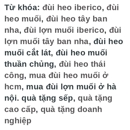
Từ khóa:
đùi heo iberico
,
đùi
heo muối
,
đùi heo tây ban
nha
,
đùi lợn muối iberico
,
đùi
lợn muối tây ban nha
, đùi heo
muối cắt lát, đùi heo muối
thuần chủng,
đùi heo thái
công
,
mua đùi heo muối ở
hcm
, mua đùi lợn muối ở hà
nội. quà tặng sếp,
quà tặng
cao cấp
,
quà tặng doanh
nghiệp