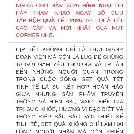
NGHĨA CHO NĂM 2026
BÍNH NGỌ
THÌ
HÃY THAM KHẢO NGAY BỘ SƯU
TẬP
HỘP QUÀ TẾT
2026
, SET QUÀ TẾT
CAO CẤP VÀ MỚI NHẤT CỦA NUT
CORNER NHÉ.
DỊP TẾT KHÔNG CHỈ LÀ THỜI GIAN
ĐOÀN VIÊN MÀ CÒN LÀ LÚC ĐỂ CHÚNG
TA GỬI GẮM YÊU THƯƠNG VÀ TRI ÂN
ĐẾN NHỮNG NGƯỜI QUAN TRỌNG
TRONG CUỘC SỐNG. SET QUÀ TẾT
TINH TẾ LÀ SỰ KẾT HỢP HOÀN HẢO
GIỮA NHỮNG SẢN PHẨM TRUYỀN
THỐNG VÀ HIỆN ĐẠI, MANG ĐẾN GIÁ
TRỊ SỨC KHỎE, HƯƠNG VỊ ĐẶC BIỆT VÀ
THÔNG ĐIỆP SÂU SẮC. VỚI THIẾT KẾ
TINH TẾ, SET QUÀ KHÔNG CHỈ LÀM HÀI
LÒNG NGƯỜI NHẬN MÀ CÒN KHIẾN