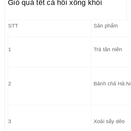
Giỏ quà tết cá hồi xông khói
STT
Sản phẩm
1
Trà tân niên
2
Bánh chả Hà N
3
Xoài sấy dẻo