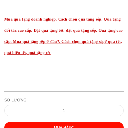
Mua quà tặng doanh nghiệp.
Cách chọn quà tặng sếp.
Quà tặng
đối tác cao cấp.
Đặt quà tặng tết.
đặt quà tặng sếp.
Quà tặng cao
cấp.
Mua quà tặng sếp ở đâu?.
Cách chọn quà tặng sếp? quà tết,
quà biếu tết, quà tặng tết
SỐ LƯỢNG
MUA HÀNG