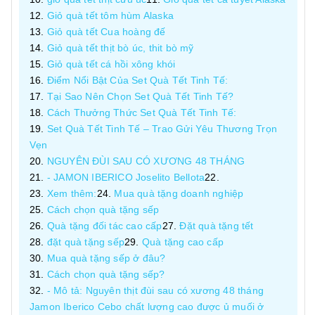
Giỏ quà tết tôm hùm Alaska
Giỏ quà tết Cua hoàng đế
Giỏ quà tết thịt bò úc, thit bò mỹ
Giỏ quà tết cá hồi xông khói
Điểm Nổi Bật Của Set Quà Tết Tinh Tế:
Tại Sao Nên Chọn Set Quà Tết Tinh Tế?
Cách Thưởng Thức Set Quà Tết Tinh Tế:
Set Quà Tết Tinh Tế – Trao Gửi Yêu Thương Trọn
Vẹn
NGUYÊN ĐÙI SAU CÓ XƯƠNG 48 THÁNG
- JAMON IBERICO Joselito Bellota
Xem thêm:
Mua quà tặng doanh nghiệp
Cách chọn quà tặng sếp
Quà tặng đối tác cao cấp
Đặt quà tặng tết
đặt quà tặng sếp
Quà tặng cao cấp
Mua quà tặng sếp ở đâu?
Cách chọn quà tặng sếp?
- Mô tả: Nguyên thịt đùi sau có xương 48 tháng
Jamon Iberico Cebo chất lượng cao được ủ muối ở