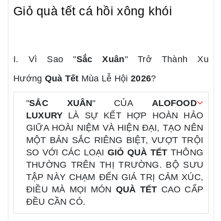
Giỏ quà tết cá hồi xông khói
I. Vì Sao "
Sắc Xuân
" Trở Thành Xu
Hướng
Quà Tết
Mùa Lễ Hội
2026
?
"
SẮC XUÂN
" CỦA
ALOFOOD
LUXURY
LÀ SỰ KẾT HỢP HOÀN HẢO
GIỮA HOÀI NIỆM VÀ HIỆN ĐẠI, TẠO NÊN
MỘT BẢN SẮC RIÊNG BIỆT, VƯỢT TRỘI
SO VỚI CÁC LOẠI
GIỎ QUÀ TẾT
THÔNG
THƯỜNG TRÊN THỊ TRƯỜNG. BỘ SƯU
TẬP NÀY CHẠM ĐẾN GIÁ TRỊ CẢM XÚC,
ĐIỀU MÀ MỌI MÓN
QUÀ TẾT
CAO CẤP
ĐỀU CẦN CÓ.