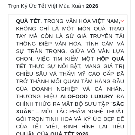
Trọn Ký Ức Tết Việt Mùa Xuân
2026
QUÀ TẾT
, TRONG VĂN HÓA VIỆT NAM,
KHÔNG CHỈ LÀ MỘT MÓN QUÀ TRAO
TAY MÀ CÒN LÀ SỨ GIẢ TRUYỀN TẢI
THÔNG ĐIỆP VĂN HÓA, TÌNH CẢM VÀ
SỰ TRÂN TRỌNG. GIỮA VÔ VÀN LỰA
CHỌN, VIỆC TÌM KIẾM MỘT
HỘP QUÀ
TẾT
THỰC SỰ NỔI BẬT, MANG GIÁ TRỊ
CHIỀU SÂU VÀ THẨM MỸ CAO CẤP ĐÃ
TRỞ THÀNH MỐI QUAN TÂM HÀNG ĐẦU
CỦA DOANH NGHIỆP VÀ CÁ NHÂN.
THƯƠNG HIỆU
ALOFOOD LUXURY
ĐÃ
CHÍNH THỨC RA MẮT BỘ SƯU TẬP "
SẮC
XUÂN
" – MỘT TÁC PHẨM NGHỆ THUẬT
GÓI TRỌN TINH HOA VÀ KÝ ỨC ĐẸP ĐẼ
CỦA TẾT VIỆT, ĐỊNH HÌNH LẠI TIÊU
CHUẨN CỦA
QUÀ TẾT 2026
.