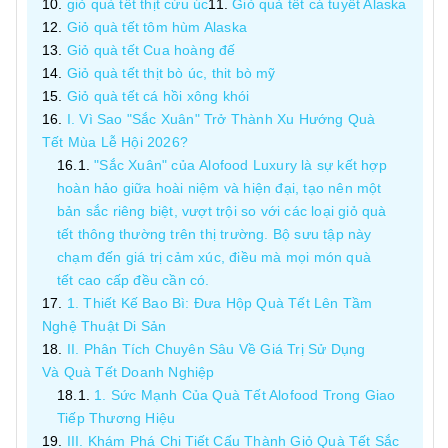
giỏ quà tết thịt cừu úc
Giỏ quà tết cá tuyết Alaska
Giỏ quà tết tôm hùm Alaska
Giỏ quà tết Cua hoàng đế
Giỏ quà tết thịt bò úc, thit bò mỹ
Giỏ quà tết cá hồi xông khói
I. Vì Sao "Sắc Xuân" Trở Thành Xu Hướng Quà
Tết Mùa Lễ Hội 2026?
"Sắc Xuân" của Alofood Luxury là sự kết hợp
hoàn hảo giữa hoài niệm và hiện đại, tạo nên một
bản sắc riêng biệt, vượt trội so với các loại giỏ quà
tết thông thường trên thị trường. Bộ sưu tập này
chạm đến giá trị cảm xúc, điều mà mọi món quà
tết cao cấp đều cần có.
1. Thiết Kế Bao Bì: Đưa Hộp Quà Tết Lên Tầm
Nghệ Thuật Di Sản
II. Phân Tích Chuyên Sâu Về Giá Trị Sử Dụng
Và Quà Tết Doanh Nghiệp
1. Sức Mạnh Của Quà Tết Alofood Trong Giao
Tiếp Thương Hiệu
III. Khám Phá Chi Tiết Cấu Thành Giỏ Quà Tết Sắc