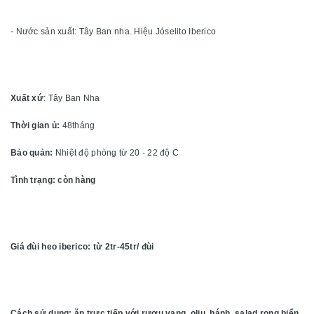
- Nước sản xuất: Tây Ban nha. Hiệu Jóselito Iberico
Xuất xứ
: Tây Ban Nha
Thời gian ủ:
48tháng
Bảo quản:
Nhiệt độ phòng từ 20 - 22 độ C
Tình trạng: còn hàng
Giá đùi heo iberico: từ 2tr-45tr/ đùi
Cách sử dụng: ăn trực tiếp với rượu vang, oliu, bánh, salad rong biển,