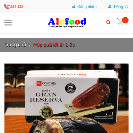
Đăng nhập
Đăng ký
097.868.1234
Trang chủ
Hộp quà tết từ 1-3tr