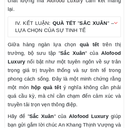
chất lượng mà
Alofood Luxury
cam kết mang
lại.
IV. KẾT LUẬN:
QUÀ TẾT
"
SẮC XUÂN
" –
LỰA CHỌN CỦA SỰ TINH TẾ
Giữa hàng ngàn lựa chọn
quà tết
trên thị
trường, bộ sưu tập "
Sắc Xuân
" của
Alofood
Luxury
nổi bật như một tuyên ngôn về sự trân
trọng giá trị truyền thống và sự tinh tế trong
phong cách sống. Đây là một minh chứng rằng
một món
hộp quà tết
ý nghĩa không cần phải
quá cầu kỳ, mà chỉ cần chạm đến cảm xúc và
truyền tải trọn vẹn thông điệp.
Hãy để "
Sắc Xuân
" của
Alofood Luxury
giúp
bạn gửi gắm lời chúc An Khang Thịnh Vượng và