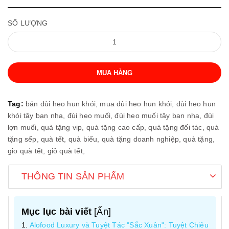
SỐ LƯỢNG
MUA HÀNG
Tag:
bán đùi heo hun khói,
mua đùi heo hun khói,
đùi heo hun
khói tây ban nha,
đùi heo muối,
đùi heo muối tây ban nha,
đùi
lợn muối,
quà tặng vip,
quà tặng cao cấp,
quà tặng đối tác,
quà
tặng sếp,
quà tết,
quà biếu,
quà tặng doanh nghiệp,
quà tặng,
gio quà tết,
giỏ quà tết,
THÔNG TIN SẢN PHẨM
Mục lục bài viết
[
Ẩn
]
Alofood Luxury và Tuyệt Tác "Sắc Xuân": Tuyệt Chiêu