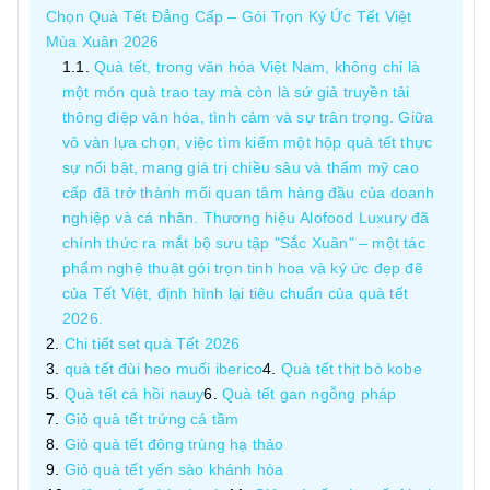
Chọn Quà Tết Đẳng Cấp – Gói Trọn Ký Ức Tết Việt
Mùa Xuân 2026
Quà tết, trong văn hóa Việt Nam, không chỉ là
một món quà trao tay mà còn là sứ giả truyền tải
thông điệp văn hóa, tình cảm và sự trân trọng. Giữa
vô vàn lựa chọn, việc tìm kiếm một hộp quà tết thực
sự nổi bật, mang giá trị chiều sâu và thẩm mỹ cao
cấp đã trở thành mối quan tâm hàng đầu của doanh
nghiệp và cá nhân. Thương hiệu Alofood Luxury đã
chính thức ra mắt bộ sưu tập "Sắc Xuân" – một tác
phẩm nghệ thuật gói trọn tinh hoa và ký ức đẹp đẽ
của Tết Việt, định hình lại tiêu chuẩn của quà tết
2026.
Chi tiết set quà Tết 2026
quà tết đùi heo muối iberico
Quà tết thịt bò kobe
Quà tết cá hồi nauy
Quà tết gan ngỗng pháp
Giỏ quà tết trứng cá tầm
Giỏ quà tết đông trùng hạ thảo
Giỏ quà tết yến sào khánh hòa