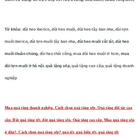
Từ khóa:
đùi heo iberico
,
đùi heo muối
,
đùi heo tây ban nha
,
đùi lợn
muối iberico
,
đùi lợn muối tây ban nha
, đùi heo muối cắt lát, đùi heo
muối thuần chủng,
đùi heo thái công
,
mua đùi heo muối ở hcm
, mua
đùi lợn muối ở hà nội. quà tặng sếp,
quà tặng cao cấp
,
quà tặng doanh
nghiệp
Mua quà tặng doanh nghiệp.
Cách chọn quà tặng sếp.
Quà tặng đối tác cao
cấp.
Đặt quà tặng tết.
đặt quà tặng sếp.
Quà tặng cao cấp.
Mua quà tặng sếp
ở đâu?.
Cách chọn quà tặng sếp? quà tết, quà biếu tết, quà tặng tết