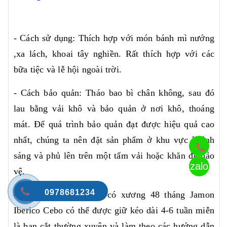
- Cách sử dụng: Thích hợp với món bánh mì nướng
,xa lách, khoai tây nghiền. Rất thích hợp với các
bữa tiệc và lễ hội ngoài trời.
- Cách bảo quản: Tháo bao bì chân không, sau đó
lau bằng vải khô và bảo quản ở nơi khô, thoáng
mát. Để quá trình bảo quản đạt được hiệu quả cao
nhất, chúng ta nên đặt sản phẩm ở khu vực ít ánh
sáng và phủ lên trên một tấm vải hoặc khăn để bảo
zalo
vệ.
0978681234
- Nguyên thịt đùi sau có xương 48 tháng Jamon
Iberico Cebo có thể được giữ kéo dài 4-6 tuần miễn
là bạn cắt thường xuyên và làm theo các hướng dẫn