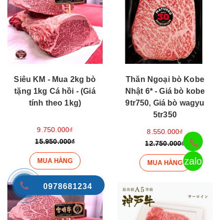
Siêu KM - Mua 2kg bò
Thăn Ngoại bò Kobe
tặng 1kg Cá hồi - (Giá
Nhật 6* - Giá bò kobe
tính theo 1kg)
9tr750, Giá bò wagyu
5tr350
9.750.000₫
8.550.000₫
15.950.000₫
12.750.000₫
zalo
MUA HÀNG
MUA HÀNG
0978681234