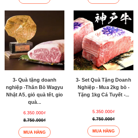
3- Quà tặng doanh
3- Set Quà Tặng Doanh
nghiệp -Thăn Bò Wagyu
Nghiệp - Mua 2kg bò -
Nhật A5, giỏ quà tết, gio
Tặng 1kg Cá Tuyết -...
quà...
5.350.000₫
6.350.000₫
6.750.000₫
8.750.000₫
MUA HÀNG
MUA HÀNG