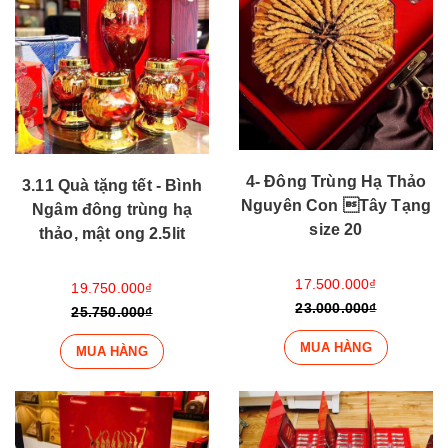
4- Đông Trùng Hạ Thảo
3.11 Quà tặng tết - Bình
Nguyên Con Tây Tạng
Ngâm đông trùng hạ
size 20
thảo, mật ong 2.5lit
17.500.000₫
19.750.000₫
23.000.000₫
25.750.000₫
MUA HÀNG
MUA HÀNG