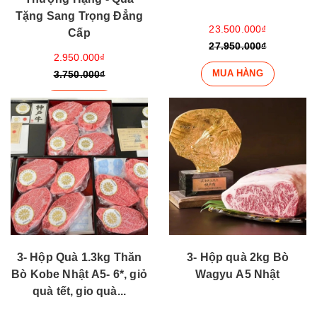
Tặng Sang Trọng Đẳng
23.500.000₫
Cấp
27.950.000₫
2.950.000₫
MUA HÀNG
3.750.000₫
MUA HÀNG
3- Hộp Quà 1.3kg Thăn
3- Hộp quà 2kg Bò
Bò Kobe Nhật A5- 6*, giỏ
Wagyu A5 Nhật
quà tết, gio quà...