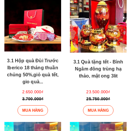
3.1 Hộp quà Đùi Trước
3.1 Quà tặng tết - Bình
Iberico 18 tháng thuần
Ngâm đông trùng hạ
chủng 50%,giỏ quà tết,
thảo, mật ong 3lit
gio quà...
2.650.000₫
23.500.000₫
3.700.000₫
25.750.000₫
MUA HÀNG
MUA HÀNG