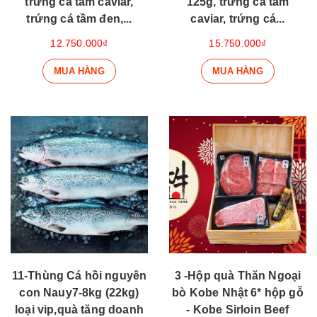
trứng cá tầm caviar,
125g, trứng cá tầm
trứng cá tầm đen,...
caviar, trứng cá...
12.750.000₫
15.750.000₫
MUA HÀNG
MUA HÀNG
11-Thùng Cá hồi nguyên
3 -Hộp quà Thăn Ngoại
con Nauy7-8kg (22kg)
bò Kobe Nhật 6* hộp gỗ
loại vip,quà tăng doanh
- Kobe Sirloin Beef