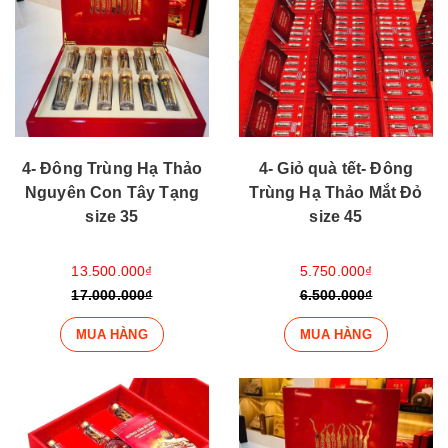
4- Đông Trùng Hạ Thảo
4- Giỏ quà tết- Đông
Nguyên Con Tây Tạng
Trùng Hạ Thảo Mắt Đỏ
size 35
size 45
13.500.000₫
5.750.000₫
17.000.000₫
6.500.000₫
MUA HÀNG
MUA HÀNG