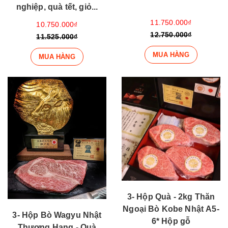
nghiệp, quà tết, giỏ...
11.750.000₫
10.750.000₫
12.750.000₫
11.525.000₫
MUA HÀNG
MUA HÀNG
3- Hộp Quà - 2kg Thăn
Ngoại Bò Kobe Nhật A5-
3- Hộp Bò Wagyu Nhật
6* Hộp gỗ
Thượng Hạng - Quà