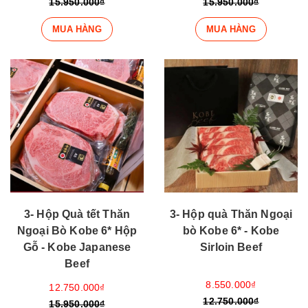
15.950.000₫
15.950.000₫
MUA HÀNG
MUA HÀNG
3- Hộp Quà tết Thăn
3- Hộp quà Thăn Ngoại
Ngoại Bò Kobe 6* Hộp
bò Kobe 6* - Kobe
Gỗ - Kobe Japanese
Sirloin Beef
Beef
8.550.000₫
12.750.000₫
12.750.000₫
15.950.000₫