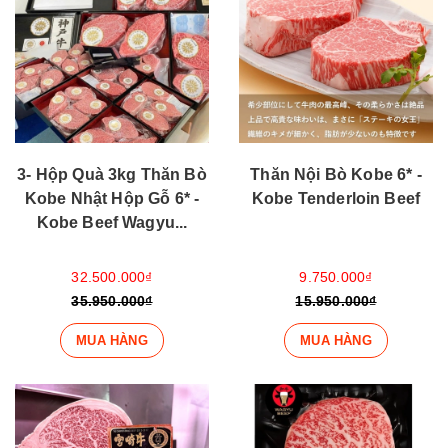
3- Hộp Quà 3kg Thăn Bò
Thăn Nội Bò Kobe 6* -
Kobe Nhật Hộp Gỗ 6* -
Kobe Tenderloin Beef
Kobe Beef Wagyu...
32.500.000₫
9.750.000₫
35.950.000₫
15.950.000₫
MUA HÀNG
MUA HÀNG