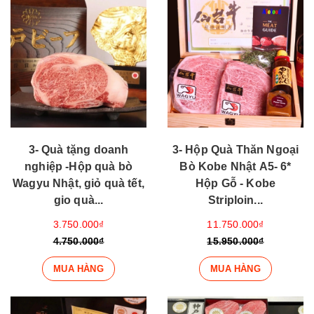
3- Quà tặng doanh
3- Hộp Quà Thăn Ngoại
nghiệp -Hộp quà bò
Bò Kobe Nhật A5- 6*
Wagyu Nhật, giỏ quà tết,
Hộp Gỗ - Kobe
gio quà...
Striploin...
3.750.000₫
11.750.000₫
4.750.000₫
15.950.000₫
MUA HÀNG
MUA HÀNG