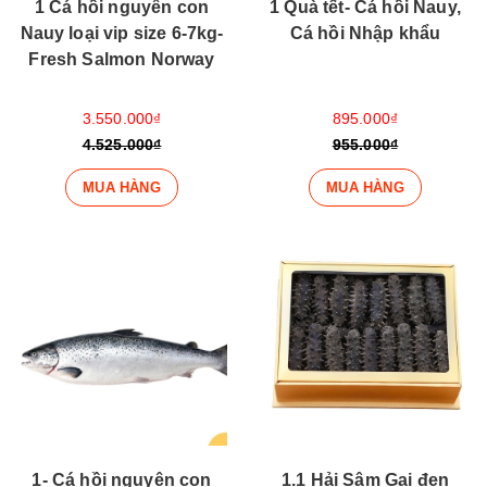
1 Cá hồi nguyên con
1 Quà tết- Cá hồi Nauy,
Nauy loại vip size 6-7kg-
Cá hồi Nhập khẩu
Fresh Salmon Norway
3.550.000₫
895.000₫
4.525.000₫
955.000₫
MUA HÀNG
MUA HÀNG
1- Cá hồi nguyên con
1.1 Hải Sâm Gai đen