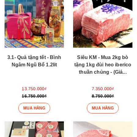
3.1- Quà tặng tết - Bình
Siêu KM - Mua 2kg bò
Ngâm Ngũ Bổ 1.2lit
tặng 1kg đùi heo iberico
thuần chủng - (Giá...
13.750.000₫
7.350.000₫
16.750.000₫
8.750.000₫
MUA HÀNG
MUA HÀNG