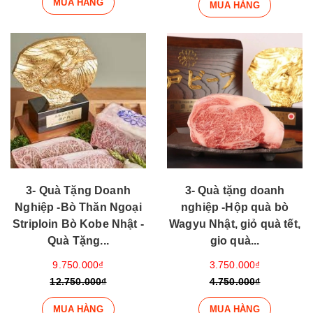
MUA HÀNG
MUA HÀNG
3- Quà Tặng Doanh
3- Quà tặng doanh
Nghiệp -Bò Thăn Ngoại
nghiệp -Hộp quà bò
Striploin Bò Kobe Nhật -
Wagyu Nhật, giỏ quà tết,
Quà Tặng...
gio quà...
9.750.000₫
3.750.000₫
12.750.000₫
4.750.000₫
MUA HÀNG
MUA HÀNG