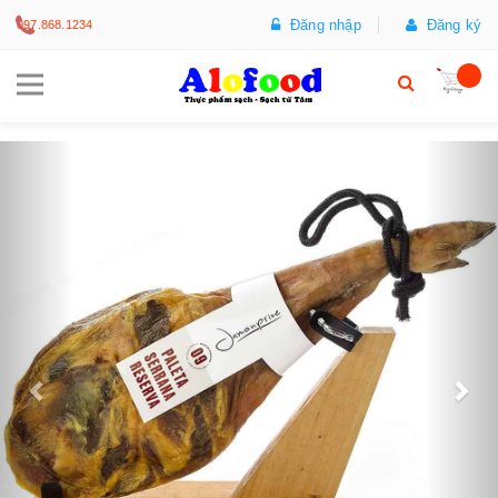
Đăng nhập
Đăng ký
097.868.1234
Trước
Sa