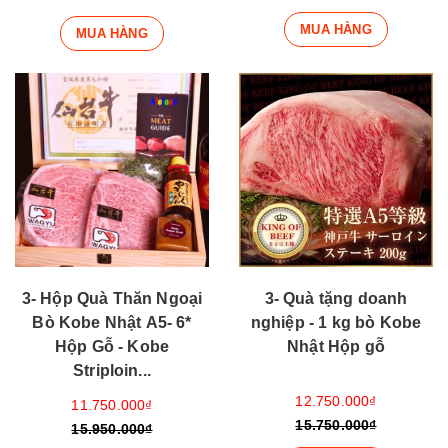
MUA HÀNG
MUA HÀNG
3- Hộp Quà Thăn Ngoại
3- Quà tặng doanh
Bò Kobe Nhật A5- 6*
nghiệp - 1 kg bò Kobe
Hộp Gỗ - Kobe
Nhật Hộp gỗ
Striploin...
12.750.000₫
11.750.000₫
15.750.000₫
15.950.000₫