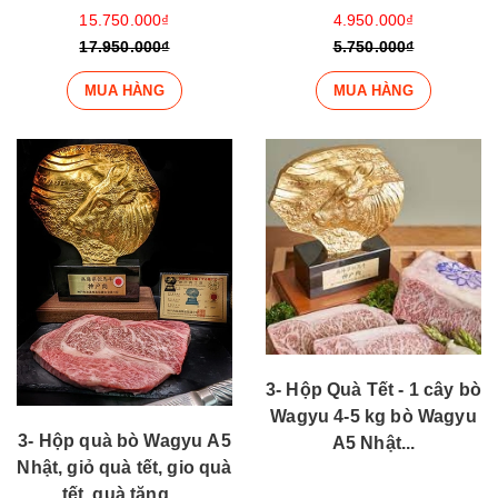
15.750.000₫
4.950.000₫
17.950.000₫
5.750.000₫
MUA HÀNG
MUA HÀNG
3- Hộp Quà Tết - 1 cây bò
Wagyu 4-5 kg bò Wagyu
3- Hộp quà bò Wagyu A5
A5 Nhật...
Nhật, giỏ quà tết, gio quà
tết, quà tặng,...