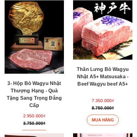
Thăn Lưng Bò Wagyu
Nhật A5+ Matsusaka -
3- Hộp Bò Wagyu Nhật
Beef Wagyu beef A5+
Thượng Hạng - Quà
Tặng Sang Trọng Đẳng
7.350.000₫
Cấp
8.750.000₫
2.950.000₫
MUA HÀNG
3.750.000₫
MUA HÀNG