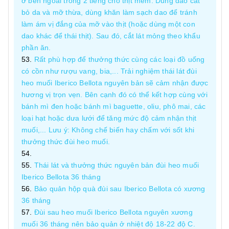
ở bên ngoài trong 2 tiếng cho thịt mềm. Dùng dao cắt
bỏ da và mỡ thừa, dùng khăn làm sạch dao để tránh
làm ám vị đắng của mỡ vào thịt (hoặc dùng một con
dao khác để thái thịt). Sau đó, cắt lát mỏng theo khẩu
phần ăn.
Rất phù hợp để thưởng thức cùng các loại đồ uống
có cồn như rượu vang, bia,... Trải nghiệm thái lát đùi
heo muối Iberico Bellota nguyên bản sẽ cảm nhận được
hương vị trọn vẹn. Bên cạnh đó có thể kết hợp cùng với
bánh mì đen hoặc bánh mì baguette, oliu, phô mai, các
loại hạt hoặc dưa lưới để tăng mức độ cảm nhận thịt
muối,... Lưu ý: Không chế biến hay chấm với sốt khi
thưởng thức đùi heo muối.
Thái lát và thưởng thức nguyên bản đùi heo muối
Iberico Bellota 36 tháng
Bảo quản hộp quà đùi sau Iberico Bellota có xương
36 tháng
Đùi sau heo muối Iberico Bellota nguyên xương
muối 36 tháng nên bảo quản ở nhiệt độ 18-22 độ C.