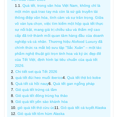
Quà tết, trong văn hóa Việt Nam, không chỉ là
một món quà trao tay mà còn là sứ giả truyền tải
thông điệp văn hóa, tình cảm và sự trân trọng. Giữa
vô vàn lựa chọn, việc tìm kiếm một hộp quà tết thực
sự nổi bật, mang giá trị chiều sâu và thẩm mỹ cao
cấp đã trở thành mối quan tâm hàng đầu của doanh
nghiệp và cá nhân. Thương hiệu Alofood Luxury đã
chính thức ra mắt bộ sưu tập "Sắc Xuân" – một tác
phẩm nghệ thuật gói trọn tinh hoa và ký ức đẹp đẽ
của Tết Việt, định hình lại tiêu chuẩn của quà tết
2026.
Chi tiết set quà Tết 2026
quà tết đùi heo muối iberico
Quà tết thịt bò kobe
Quà tết cá hồi nauy
Quà tết gan ngỗng pháp
Giỏ quà tết trứng cá tầm
Giỏ quà tết đông trùng hạ thảo
Giỏ quà tết yến sào khánh hòa
giỏ quà tết thịt cừu úc
Giỏ quà tết cá tuyết Alaska
Giỏ quà tết tôm hùm Alaska