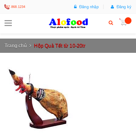
Đăng nhập
Đăng ký
097.868.1234
Trang chủ
Hộp Quà Tết từ 10-20tr