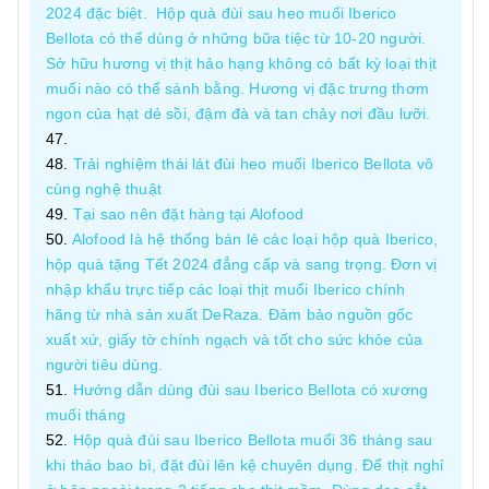
2024 đặc biệt. Hộp quà đùi sau heo muối Iberico
Bellota có thể dùng ở những bữa tiệc từ 10-20 người.
Sở hữu hương vị thịt hảo hạng không có bất kỳ loại thịt
muối nào có thể sánh bằng. Hương vị đặc trưng thơm
ngon của hạt dẻ sồi, đậm đà và tan chảy nơi đầu lưỡi.
Trải nghiệm thái lát đùi heo muối Iberico Bellota vô
cùng nghệ thuật
Tại sao nên đặt hàng tại Alofood
Alofood là hệ thống bán lẻ các loại hộp quà Iberico,
hộp quà tặng Tết 2024 đẳng cấp và sang trọng. Đơn vị
nhập khẩu trực tiếp các loại thịt muối Iberico chính
hãng từ nhà sản xuất DeRaza. Đảm bảo nguồn gốc
xuất xứ, giấy tờ chính ngạch và tốt cho sức khỏe của
người tiêu dùng.
Hướng dẫn dùng đùi sau Iberico Bellota có xương
muối tháng
Hộp quà đùi sau Iberico Bellota muối 36 tháng sau
khi tháo bao bì, đặt đùi lên kệ chuyên dụng. Để thịt nghỉ