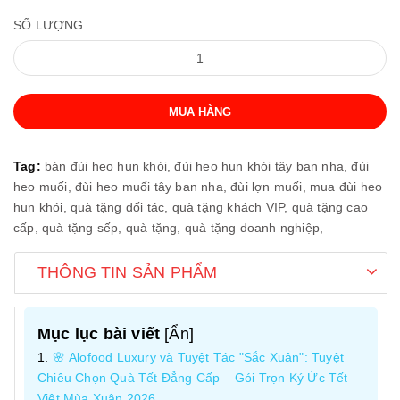
SỐ LƯỢNG
MUA HÀNG
Tag:
bán đùi heo hun khói,
đùi heo hun khói tây ban nha,
đùi
heo muối,
đùi heo muối tây ban nha,
đùi lợn muối,
mua đùi heo
hun khói,
quà tặng đối tác,
quà tặng khách VIP,
quà tặng cao
cấp,
quà tặng sếp,
quà tặng,
quà tặng doanh nghiệp,
THÔNG TIN SẢN PHẨM
Mục lục bài viết
[
Ẩn
]
🌸 Alofood Luxury và Tuyệt Tác "Sắc Xuân": Tuyệt
Chiêu Chọn Quà Tết Đẳng Cấp – Gói Trọn Ký Ức Tết
Việt Mùa Xuân 2026