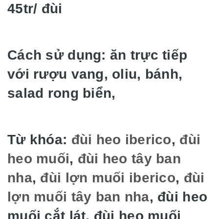
45tr/ đùi
Cách sử dụng: ăn trực tiếp
với rượu vang, oliu, bánh,
salad rong biển,
Từ khóa:
đùi heo iberico
,
đùi
heo muối
,
đùi heo tây ban
nha
,
đùi lợn muối iberico
,
đùi
lợn muối tây ban nha
, đùi heo
muối cắt lát, đùi heo muối