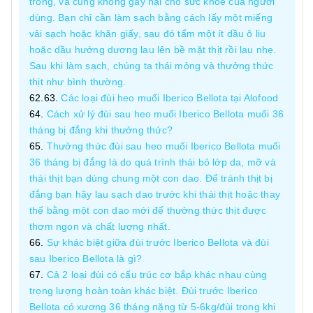
trong, và cũng không gây hại cho sức khỏe của người
dùng. Bạn chỉ cần làm sạch bằng cách lấy một miếng
vải sạch hoặc khăn giấy, sau đó tẩm một ít dầu ô liu
hoặc dầu hướng dương lau lên bề mặt thịt rồi lau nhẹ.
Sau khi làm sạch, chúng ta thái mỏng và thưởng thức
thịt như bình thường.
Các loại đùi heo muối Iberico Bellota tại Alofood
Cách xử lý đùi sau heo muối Iberico Bellota muối 36
tháng bị đắng khi thưởng thức?
Thưởng thức đùi sau heo muối Iberico Bellota muối
36 tháng bị đắng là do quá trình thái bỏ lớp da, mỡ và
thái thịt bạn dùng chung một con dao. Để tránh thịt bị
đắng bạn hãy lau sạch dao trước khi thái thịt hoặc thay
thế bằng một con dao mới để thưởng thức thịt được
thơm ngon và chất lượng nhất.
Sự khác biệt giữa đùi trước Iberico Bellota và đùi
sau Iberico Bellota là gì?
Cả 2 loại đùi có cấu trúc cơ bắp khác nhau cùng
trọng lượng hoàn toàn khác biệt. Đùi trước Iberico
Bellota có xương 36 tháng nặng từ 5-6kg/đùi trong khi