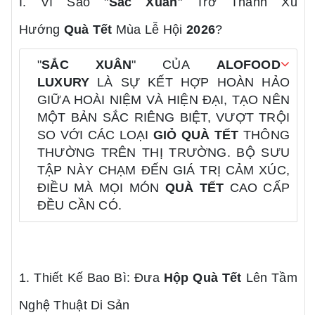
I. Vì Sao "
Sắc Xuân
" Trở Thành Xu
Hướng
Quà Tết
Mùa Lễ Hội
2026
?
"
SẮC XUÂN
" CỦA
ALOFOOD
LUXURY
LÀ SỰ KẾT HỢP HOÀN HẢO
GIỮA HOÀI NIỆM VÀ HIỆN ĐẠI, TẠO NÊN
MỘT BẢN SẮC RIÊNG BIỆT, VƯỢT TRỘI
SO VỚI CÁC LOẠI
GIỎ QUÀ TẾT
THÔNG
THƯỜNG TRÊN THỊ TRƯỜNG. BỘ SƯU
TẬP NÀY CHẠM ĐẾN GIÁ TRỊ CẢM XÚC,
ĐIỀU MÀ MỌI MÓN
QUÀ TẾT
CAO CẤP
ĐỀU CẦN CÓ.
1. Thiết Kế Bao Bì: Đưa
Hộp Quà Tết
Lên Tầm
Nghệ Thuật Di Sản