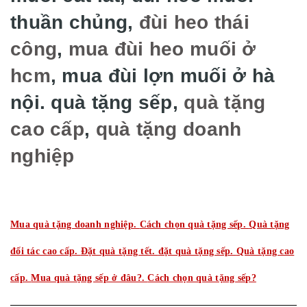
thuần chủng,
đùi heo thái
công
,
mua đùi heo muối ở
hcm
, mua đùi lợn muối ở hà
nội. quà tặng sếp,
quà tặng
cao cấp
,
quà tặng doanh
nghiệp
Mua quà tặng doanh nghiệp.
Cách chọn quà tặng sếp.
Quà tặng
đối tác cao cấp.
Đặt quà tặng tết.
đặt quà tặng sếp.
Quà tặng cao
cấp.
Mua quà tặng sếp ở đâu?.
Cách chọn quà tặng sếp?