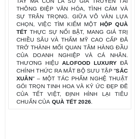
TAY MÀ CÒN LÀ SỨ GIẢ TRUYỀN TẢI
THÔNG ĐIỆP VĂN HÓA, TÌNH CẢM VÀ
SỰ TRÂN TRỌNG. GIỮA VÔ VÀN LỰA
CHỌN, VIỆC TÌM KIẾM MỘT
HỘP QUÀ
TẾT
THỰC SỰ NỔI BẬT, MANG GIÁ TRỊ
CHIỀU SÂU VÀ THẨM MỸ CAO CẤP ĐÃ
TRỞ THÀNH MỐI QUAN TÂM HÀNG ĐẦU
CỦA DOANH NGHIỆP VÀ CÁ NHÂN.
THƯƠNG HIỆU
ALOFOOD LUXURY
ĐÃ
CHÍNH THỨC RA MẮT BỘ SƯU TẬP "
SẮC
XUÂN
" – MỘT TÁC PHẨM NGHỆ THUẬT
GÓI TRỌN TINH HOA VÀ KÝ ỨC ĐẸP ĐẼ
CỦA TẾT VIỆT, ĐỊNH HÌNH LẠI TIÊU
CHUẨN CỦA
QUÀ TẾT 2026
.