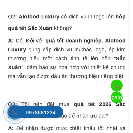
Q2:
Alofood Luxury
có dịch vụ in logo lên
hộp
quà tết
Sắc Xuân
không?
A:
Có. Đối với
quà tết doanh nghiệp
,
Alofood
Luxury
cung cấp dịch vụ in/khắc logo, ép kim
thương hiệu một cách tinh tế lên hộp "
Sắc
Xuân
", đảm bảo sự hòa hợp với thiết kế chung
mà vẫn tạo được dấu ấn thương hiệu riêng biệt.
zalo
Q3: Tôi nên đặt mua
quà tết 2026
Sắc
0978681234
Xuân
vào thời điểm nào để nhận ưu đãi?
A:
Để nhận được mức chiết khấu tốt nhất và