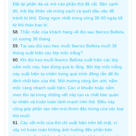
Đặt lại phần da và mở vào phần thịt đã cắt. Bên cạnh
đó, trải lớp khăn vải mỏng sạch và quét dầu oliu để
tránh bị khô. Dùng ngon nhất trong vòng 30-60 ngày kể
từ khi tháo bao bì.
Thắc mắc của khách hàng về đùi sau Iberico Bellota
có xương 36 tháng
Tại sao đùi sau heo muối Iberico Bellota muối 36
tháng xuất hiện các lớp mốc trắng?
Khi đùi heo muối Iberico Bellota xuất hiện các lớp
nấm mốc này, bạn đừng quá lo lắng. Bởi lớp mốc trắng
này xuất hiện tự nhiên trong quá trình đông rắn để ổn
định chất béo của thịt. Môi trường càng ẩm ướt, nấm
mốc càng nhanh xuất hiện. Các vi khuẩn hoặc nấm
men tồn tại trong những vết này tạo ra chất bảo quản
tự nhiên và hoàn toàn lành mạnh trên thịt. Điều này
cũng góp phần tạo nên mùi thơm đặc trưng của các loại
thịt muối.
Các vết mốc của thịt chỉ xuất hiện trên bề mặt, vì
vậy nó hoàn toàn không ảnh hưởng đến phần bên