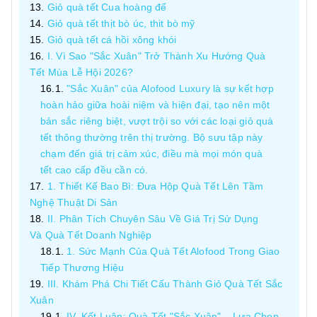
Giỏ quà tết Cua hoàng đế
Giỏ quà tết thịt bò úc, thit bò mỹ
Giỏ quà tết cá hồi xông khói
I. Vì Sao "Sắc Xuân" Trở Thành Xu Hướng Quà
Tết Mùa Lễ Hội 2026?
"Sắc Xuân" của Alofood Luxury là sự kết hợp
hoàn hảo giữa hoài niệm và hiện đại, tạo nên một
bản sắc riêng biệt, vượt trội so với các loại giỏ quà
tết thông thường trên thị trường. Bộ sưu tập này
chạm đến giá trị cảm xúc, điều mà mọi món quà
tết cao cấp đều cần có.
1. Thiết Kế Bao Bì: Đưa Hộp Quà Tết Lên Tầm
Nghệ Thuật Di Sản
II. Phân Tích Chuyên Sâu Về Giá Trị Sử Dụng
Và Quà Tết Doanh Nghiệp
1. Sức Mạnh Của Quà Tết Alofood Trong Giao
Tiếp Thương Hiệu
III. Khám Phá Chi Tiết Cấu Thành Giỏ Quà Tết Sắc
Xuân
IV. Kết Luận: Quà Tết "Sắc Xuân" – Lựa Chọn