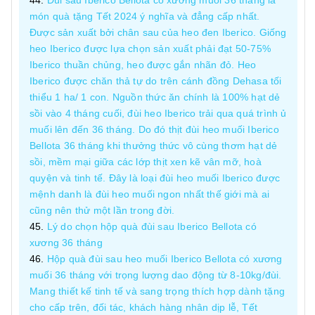
Đùi sau Iberico Bellota có xương muối 36 tháng là
món quà tặng Tết 2024 ý nghĩa và đẳng cấp nhất.
Được sản xuất bởi chân sau của heo đen Iberico. Giống
heo Iberico được lựa chọn sản xuất phải đạt 50-75%
Iberico thuần chủng, heo được gắn nhãn đỏ. Heo
Iberico được chăn thả tự do trên cánh đồng Dehasa tối
thiểu 1 ha/ 1 con. Nguồn thức ăn chính là 100% hạt dẻ
sồi vào 4 tháng cuối, đùi heo Iberico trải qua quá trình ủ
muối lên đến 36 tháng. Do đó thịt đùi heo muối Iberico
Bellota 36 tháng khi thưởng thức vô cùng thơm hạt dẻ
sồi, mềm mại giữa các lớp thịt xen kẽ vân mỡ, hoà
quyện và tinh tế. Đây là loại đùi heo muối Iberico được
mệnh danh là đùi heo muối ngon nhất thế giới mà ai
cũng nên thử một lần trong đời.
Lý do chọn hộp quà đùi sau Iberico Bellota có
xương 36 tháng
Hộp quà đùi sau heo muối Iberico Bellota có xương
muối 36 tháng với trọng lượng dao động từ 8-10kg/đùi.
Mang thiết kế tinh tế và sang trọng thích hợp dành tặng
cho cấp trên, đối tác, khách hàng nhân dịp lễ, Tết