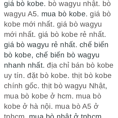
giá bò kobe.
bò wagyu nhật
.
bò
wagyu A5
. mua bò kobe.
giá bò
kobe mới nhất
.
giá bò wagyu
mới nhất
.
giá bò kobe rẻ nhất
.
giá bò wagyu rẻ nhất. chế biến
bò kobe, chế biến bò wagyu
nhanh nhất.
địa chỉ bán bò kobe
uy tín
.
đặt bò kobe
.
thịt bò kobe
chính gốc
.
thịt bò wagyu Nhật
,
mua bò kobe ở hcm
.
mua bò
kobe ở hà nội
.
mua bò A5 ở
tphcm
, mua bò nhật ở tphcm,