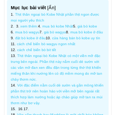
Mục lục bài viết
[
Ẩn
]
Thịt thăn ngoại bò Kobe Nhật phần thịt ngon được
mọi người yêu thích
xem thêm:
mua bò kobe Nhật
giá bò kobe
mua bò wagyu
giá bò wagyu
mua bò kobe ở đâu
đặt bò kobe ở đâu
cửa hàng bán bò kobe uy tín
cách chế biến bò wagyu ngon nhất
cách chế biến bò bit tết
Thịt thăn ngoại bò Kobe Nhật có một viền mỡ đặc
trưng bên ngoài. Phần thịt này nằm cuối dẻ sườn với
các vân mỡ đan xen đều đặn trong từng thớ thịt khiến
miếng thăn khi nướng lên có độ mềm mong do mỡ tan
chảy thơm nức.
Với đặc điểm nằm cuối dẻ sườn và gần mông khiến
phần thịt trở nên hoàn hảo với viền mỡ bên ngoài rất
thích hợp làm nướng hoặc áp chảo giúp mỡ tan ra mùi
thơm như bơ vậy.
Vân cẩm thạch hay Marbling là một chất béo không