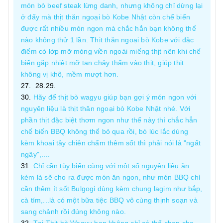
món bò beef steak lừng danh, nhưng không chỉ dừng lại
ở đấy mà thịt thăn ngoại bò Kobe Nhật còn chế biến
được rất nhiều món ngon mà chắc hẳn bạn không thể
nào không thử 1 lần. Thịt thăn ngoại bò Kobe với đặc
điểm có lớp mỡ mỏng viền ngoài miếng thịt nên khi chế
biến gặp nhiệt mỡ tan chảy thấm vào thịt, giúp thịt
không vị khô, mềm mượt hơn.
Hãy để thịt bò wagyu giúp bạn gợi ý món ngon với
nguyên liệu là thịt thăn ngoại bò Kobe Nhật nhé. Với
phần thịt đặc biệt thơm ngon như thế này thì chắc hẳn
chế biến BBQ không thể bỏ qua rồi, bò lúc lắc dùng
kèm khoai tây chiên chấm thêm sốt thì phải nói là "ngất
ngây",....
Chỉ cần tùy biến cùng với một số nguyên liệu ăn
kèm là sẽ cho ra được món ăn ngon, như món BBQ chỉ
cần thêm ít sốt Bulgogi dùng kèm chung lagim như bắp,
cà tím,...là có một bữa tiệc BBQ vô cùng thịnh soạn và
sang chảnh rồi đúng không nào.