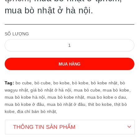
mua bò nhật ở hà nội.
SỐ LƯỢNG
MUA HÀNG
Tag:
bo cube,
bò cube,
bo kobe,
bò kobe,
bò kobe nhật,
bò
wagyu nhật,
giá bó nhật ở hà nội,
mua bò cube,
mua bò kobe,
mua bò kobe hà nội,
mua bò kobe nhật,
mua bo kobe o dau,
mua bò kobe ở đâu,
mua bò nhật ở đâu,
thit bo kobe,
thịt bò
kobe,
địa chỉ bán bò nhật,
THÔNG TIN SẢN PHẨM