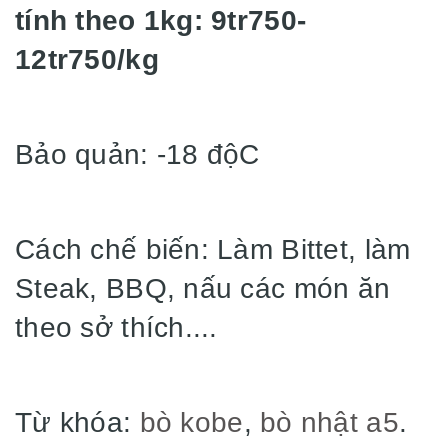
tính theo 1kg: 9tr750-
12tr750/kg
Bảo quản: -18 độC
Cách chế biến: Làm Bittet, làm
Steak, BBQ, nấu các món ăn
theo sở thích....
Từ khóa:
bò kobe
,
bò nhật a5
.