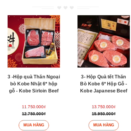
3 -Hộp quà Thăn Ngoại
3- Hộp Quà tết Thăn
bò Kobe Nhật 6* hộp
Bò Kobe 6* Hộp Gỗ -
gỗ - Kobe Sirloin Beef
Kobe Japanese Beef
11.750.000₫
13.750.000₫
12.750.000₫
15.950.000₫
MUA HÀNG
MUA HÀNG