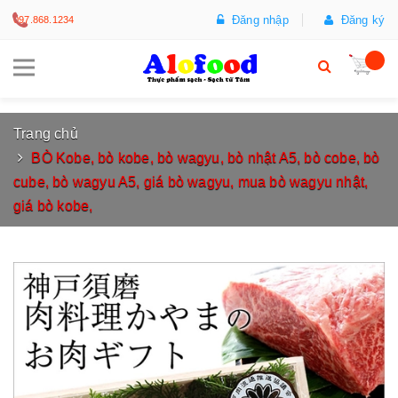
Đăng nhập
Đăng ký
097.868.1234
Trang chủ
BÒ Kobe, bò kobe, bò wagyu, bò nhật A5, bò cobe, bò
cube, bò wagyu A5, giá bò wagyu, mua bò wagyu nhật,
giá bò kobe,