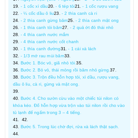
- 1 cốc xì dầu
- 6 tép tỏi
- 1 cốc rượu vang
- ¼ cốc dầu ô liu
- 2 thìa canh cà ri
- 2 thìa canh gừng băm
- 2 thìa canh mật ong
- 1 thìa canh tỏi băm
- 2 quả ớt đỏ thái nhỏ
- 4 thìa canh nước mắm
- 4 thìa canh nước cốt chanh
- 1 thìa canh đường
- 1 cái xà lách
- 1/3 mớ rau mùi băm
Bước 1. Bóc vỏ, giã nhỏ tỏi.
Bước 2. Bỏ vỏ, thái mỏng rồi băm nhỏ gừng.
Bước 3. Trộn đều hỗn hợp tỏi, xì dầu, rượu vang,
dầu ô liu, cà ri, gừng và mật ong.
Bước 4. Cho sườn cừu vào một chiếc túi nilon có
khóa kéo. Đổ hỗn hợp vừa trộn vào túi nilon rồi cho vào
tủ lạnh để ngấm trong 3 – 4 tiếng.
Bước 5. Trong lúc chờ đợi, rửa xà lách thật sạch.