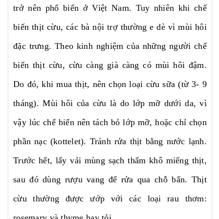
trở nên phổ biến ở Việt Nam. Tuy nhiên khi chế
biến thịt cừu, các bà nội trợ thường e dè vì mùi hôi
đặc trưng. Theo kinh nghiệm của những người chế
biến thịt cừu, cừu càng già càng có mùi hôi đậm.
Do đó, khi mua thịt, nên chọn loại cừu sữa (từ 3- 9
tháng). Mùi hôi của cừu là do lớp mỡ dưới da, vì
vậy lúc chế biến nên tách bỏ lớp mỡ, hoặc chỉ chọn
phần nạc (kottelet). Tránh rửa thịt bằng nước lạnh.
Trước hết, lấy vải mùng sạch thấm khô miếng thịt,
sau đó dùng rượu vang để rửa qua chỗ bẩn. Thịt
cừu thường được ướp với các loại rau thơm:
rosemary và thyme hay tỏi.