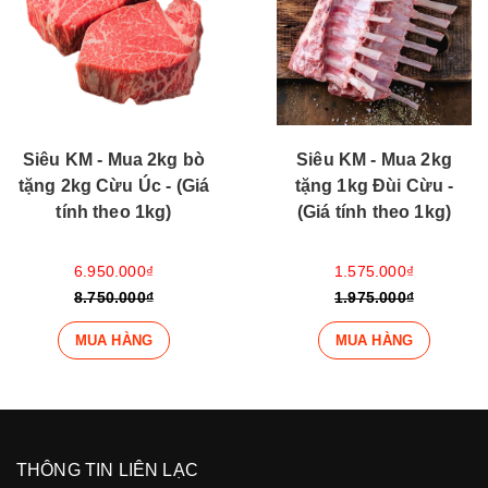
Siêu KM - Mua 2kg bò
Siêu KM - Mua 2kg
tặng 2kg Cừu Úc - (Giá
tặng 1kg Đùi Cừu -
tính theo 1kg)
(Giá tính theo 1kg)
6.950.000₫
1.575.000₫
8.750.000₫
1.975.000₫
MUA HÀNG
MUA HÀNG
THÔNG TIN LIÊN LẠC