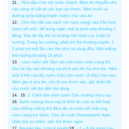
- Hòa dầu ô liu với nước chanh. Băm tỏi nhuyễn cho
vào cùng ớt xắt và các loại rau thơm. Nêm muối và
đường (pha loãng thành nước) cho vừa ăn.
- Cho thịt (đã rửa sạch với rượu vang) vào hỗn hợp
nước sốt trên, để trong ngăn mát tủ lạnh ướp khoảng 1
tiếng. Sau đó lấy thịt ra nướng trên than củi, hoặc lò
nướng. Trong lúc nướng, phải trở thịt thường xuyên, 1-
2 phút trở một lần cho thịt chín và vàng đều. Một miếng
thịt nướng khoảng 15 phút.
- Làm nước sốt: Đun sôi một chén rượu vang đỏ,
cho hẹ tây vào khoảng vài phút sau đó hạ nhỏ lửa. Hầm
một ít thịt cừu lấy nước (nấu cho nước cô đặc) cho vào.
Nêm gia vị vừa ăn, cho lá rau thơm vào, giữ nhiệt độ
cho nước sốt ấm đến khi dùng.
2. Cách làm món sườn Cừu nướng chua cay
Sườn nướng chua cay là Món ăn của sự kết hợp
của những miếng thịt đậm đà và nước sốt mật ong,
rượu vang trứ danh. Cừu Úc hoặc Newzealand được
chăn thả tự nhiên, nên thịt thơm ngon.
Nguyên liệu: (cho 4 người)
- 2 – 8 dẻ sườn cừu