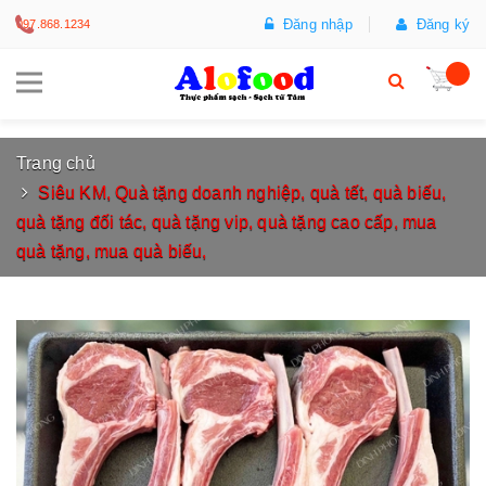
Đăng nhập
Đăng ký
097.868.1234
Trang chủ
Siêu KM, Quà tặng doanh nghiệp, quà tết, quà biếu,
quà tặng đối tác, quà tặng vip, quà tặng cao cấp, mua
quà tặng, mua quà biếu,