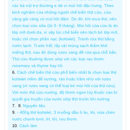
các bà nội trợ thường e dè vì mùi hôi đặc trưng. Theo
kinh nghiệm của những người chế biến thịt cừu, cừu
càng già càng có mùi hôi đậm. Do đó, khi mua thịt, nên
chọn loại cừu sữa (từ 3- 9 tháng). Mùi hôi của cừu là do
lớp mỡ dưới da, vì vậy lúc chế biến nên tách bỏ lớp mỡ,
hoặc chỉ chọn phần nạc (kottelet). Tránh rửa thịt bằng
nước lạnh. Trước hết, lấy vải mùng sạch thấm khô
miếng thịt, sau đó dùng rượu vang để rửa qua chỗ bẩn.
Thịt cừu thường được ướp với các loại rau thơm:
rosemary và thyme hay tỏi.
Cách chế biến thịt cừu phổ biến nhất là chọn loại thịt
kottelet mềm để nướng, rán hoặc hầm nhừ với rượu
vang (vì rượu vang có thể loại bỏ mùi hôi của thịt cừu).
Với món thịt cừu nướng, độ thơm ngon tùy thuộc vào bí
quyết gia truyền của nước ướp thịt trước khi nướng.
Nguyên liệu
- 400g thịt kottelet, 3 muỗng dầu ô liu, tỏi, nửa chén
nước chanh tươi, ớt, tỏi, rau thơm.
Cách làm