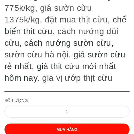
775k/kg
,
giá sườn cừu
1375k/kg
,
đặt mua thịt cừu
, chế
biến thịt cừu,
cách nướng đùi
cừu
, cách nướng sườn cừu,
sườn cừu hà nội
. giá sườn cừu
rẻ nhất, giá thịt cừu mới nhất
hôm nay.
gia vị ướp thịt cừu
SỐ LƯỢNG
MUA HÀNG