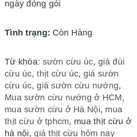
ngày đóng gói
Tình trạng:
Còn Hàng
Từ khóa:
sườn cừu úc
,
giá đùi
cừu úc
,
thịt cừu úc
,
giá sườn
cừu úc
,
giá sườn cừu nướng
,
Mua sườn cừu nướng ở HCM
,
mua sườn cừu ở Hà Nội
,
mua
thịt cừu ở tphcm
, mua thịt cừu ở
hà nội,
giá thịt cừu hôm nay