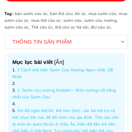
Tag:
bán sườn cừu úc,
bán thịt cừu,
bò úc,
mua sườn cừu,
mua
sườn cừu úc,
mua thịt cừu úc,
sườn cừu,
sườn cừu nướng,
sườn cừu úc,
Thịt cừu úc,
thịt cừu úc hà nội,
đùi cừu úc,
THÔNG TIN SẢN PHẨM
Mục lục bài viết
[
Ẩn
]
2 Cách chế biến Sườn Cừu Nướng Ngon nhất, Dễ
Nhất
1. Sườn cừu nướng Kottelet – Món nướng nổi tiếng
nhất của Sườn Cừu
Khi đã ngán thịt bò, thịt heo (lợn), các bà nội trợ có
thể chọn thịt cừu để đổi món cho gia đình. Thịt cừu vốn
là món ăn quen thuộc ở châu Âu, hiện đã dần trở nên
phổ biến ở Việt Nam. Tuy nhiên khi chế biến thịt cừu,