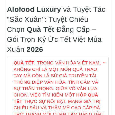
Alofood Luxury
và Tuyệt Tác
"Sắc Xuân": Tuyệt Chiêu
Chọn
Quà Tết
Đẳng Cấp –
Gói Trọn Ký Ức Tết Việt Mùa
Xuân
2026
QUÀ TẾT
, TRONG VĂN HÓA VIỆT NAM,
KHÔNG CHỈ LÀ MỘT MÓN QUÀ TRAO
TAY MÀ CÒN LÀ SỨ GIẢ TRUYỀN TẢI
THÔNG ĐIỆP VĂN HÓA, TÌNH CẢM VÀ
SỰ TRÂN TRỌNG. GIỮA VÔ VÀN LỰA
CHỌN, VIỆC TÌM KIẾM MỘT
HỘP QUÀ
TẾT
THỰC SỰ NỔI BẬT, MANG GIÁ TRỊ
CHIỀU SÂU VÀ THẨM MỸ CAO CẤP ĐÃ
TRỞ THÀNH MỐI QUAN TÂM HÀNG ĐẦU