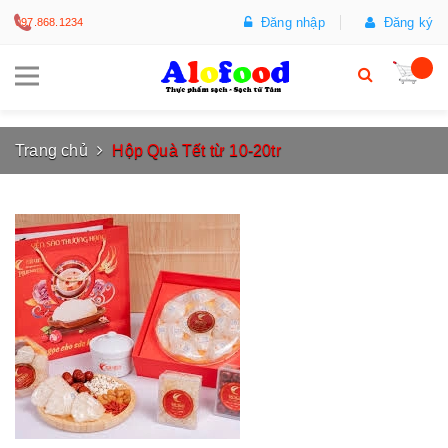
Đăng nhập
Đăng ký
097.868.1234
Trang chủ
Hộp Quà Tết từ 10-20tr