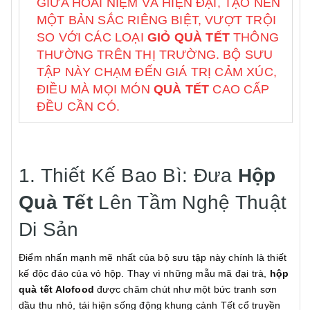
GIỮA HOÀI NIỆM VÀ HIỆN ĐẠI, TẠO NÊN
MỘT BẢN SẮC RIÊNG BIỆT, VƯỢT TRỘI
SO VỚI CÁC LOẠI
GIỎ QUÀ TẾT
THÔNG
THƯỜNG TRÊN THỊ TRƯỜNG. BỘ SƯU
TẬP NÀY CHẠM ĐẾN GIÁ TRỊ CẢM XÚC,
ĐIỀU MÀ MỌI MÓN
QUÀ TẾT
CAO CẤP
ĐỀU CẦN CÓ.
1. Thiết Kế Bao Bì: Đưa
Hộp
Quà Tết
Lên Tầm Nghệ Thuật
Di Sản
Điểm nhấn mạnh mẽ nhất của bộ sưu tập này chính là thiết
kế độc đáo của vỏ hộp. Thay vì những mẫu mã đại trà,
hộp
quà tết Alofood
được chăm chút như một bức tranh sơn
dầu thu nhỏ, tái hiện sống động khung cảnh Tết cổ truyền