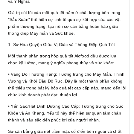
và Ý Nghĩa
Giá trị cốt lõi của một quà tết nằm ở chất lượng bên trong.
"Sắc Xuân" thể hiện sự tinh tế qua sự kết hợp của các vật
phẩm thượng hạng, tạo nên sự cân bằng hoàn hảo giữa
thông điệp May mắn và Sức khỏe.
1. Sự Hòa Quyện Giữa Vị Giác và Thông Điệp Quà Tết
Mỗi thành phần trong hộp quà tết Alofood đều được lựa
chọn kỹ lưỡng, mang ý nghĩa phong thủy và sức khỏe:
• Vang Đỏ Thượng Hạng: Tượng trưng cho May Mắn, Thịnh
Vượng và Khởi Đầu Đỏ Rực. Đây là một thành phần không
thể thiếu trong bất kỳ hộp quà tết cao cấp nào, mang đến lời
chúc kinh doanh phát đạt, thuận lợi.
• Yến Sào/Hạt Dinh Dưỡng Cao Cấp: Tượng trưng cho Sức
Khỏe và An Khang. Yếu tố này thể hiện sự quan tâm chân
thành và sâu sắc đến phúc lợi của người nhận.
Sự cân bằng giữa nét trầm mặc cổ điển bên ngoài và chất