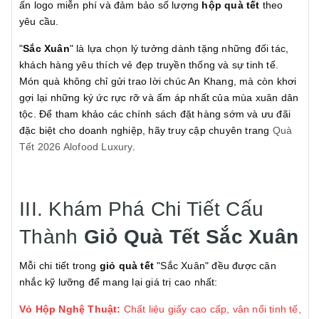
ấn logo miễn phí và đảm bảo số lượng
hộp quà tết
theo
yêu cầu.
"
Sắc Xuân
" là lựa chọn lý tưởng dành tặng những đối tác,
khách hàng yêu thích vẻ đẹp truyền thống và sự tinh tế.
Món quà không chỉ gửi trao lời chúc An Khang, mà còn khơi
gợi lại những ký ức rực rỡ và ấm áp nhất của mùa xuân dân
tộc. Để tham khảo các chính sách đặt hàng sớm và ưu đãi
đặc biệt cho doanh nghiệp, hãy truy cập chuyên trang
Quà
Tết 2026 Alofood Luxury
.
III. Khám Phá Chi Tiết Cấu
Thành
Giỏ Quà Tết
Sắc Xuân
Mỗi chi tiết trong
giỏ quà tết
"Sắc Xuân" đều được cân
nhắc kỹ lưỡng để mang lại giá trị cao nhất:
Vỏ Hộp Nghệ Thuật:
Chất liệu giấy cao cấp, vân nổi tinh tế,