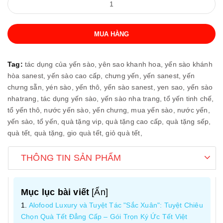
MUA HÀNG
Tag:
tác dụng của yến sào,
yên sao khanh hoa,
yến sào khánh
hòa sanest,
yến sào cao cấp,
chưng yến,
yến sanest,
yến
chưng sẵn,
yén sào,
yến thô,
yến sào sanest,
yen sao,
yến sào
nhatrang,
tác dụng yến sào,
yến sào nha trang,
tổ yến tinh chế,
tổ yến thô,
nước yến sào,
yến chưng,
mua yến sào,
nước yến,
yến sào,
tổ yến,
quà tặng vip,
quà tặng cao cấp,
quà tặng sếp,
quà tết,
quà tặng,
gio quà tết,
giỏ quà tết,
THÔNG TIN SẢN PHẨM
Mục lục bài viết
[
Ẩn
]
Alofood Luxury và Tuyệt Tác "Sắc Xuân": Tuyệt Chiêu
Chọn Quà Tết Đẳng Cấp – Gói Trọn Ký Ức Tết Việt