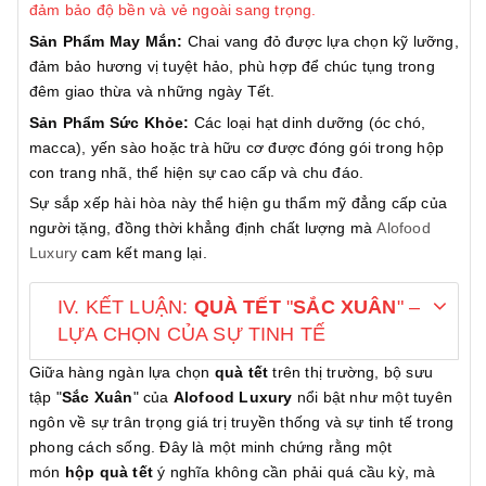
đảm bảo độ bền và vẻ ngoài sang trọng.
Sản Phẩm May Mắn:
Chai vang đỏ được lựa chọn kỹ lưỡng,
đảm bảo hương vị tuyệt hảo, phù hợp để chúc tụng trong
đêm giao thừa và những ngày Tết.
Sản Phẩm Sức Khỏe:
Các loại hạt dinh dưỡng (óc chó,
macca), yến sào hoặc trà hữu cơ được đóng gói trong hộp
con trang nhã, thể hiện sự cao cấp và chu đáo.
Sự sắp xếp hài hòa này thể hiện gu thẩm mỹ đẳng cấp của
người tặng, đồng thời khẳng định chất lượng mà
Alofood
Luxury
cam kết mang lại.
IV. KẾT LUẬN:
QUÀ TẾT
"
SẮC XUÂN
" –
LỰA CHỌN CỦA SỰ TINH TẾ
Giữa hàng ngàn lựa chọn
quà tết
trên thị trường, bộ sưu
tập "
Sắc Xuân
" của
Alofood Luxury
nổi bật như một tuyên
ngôn về sự trân trọng giá trị truyền thống và sự tinh tế trong
phong cách sống. Đây là một minh chứng rằng một
món
hộp quà tết
ý nghĩa không cần phải quá cầu kỳ, mà