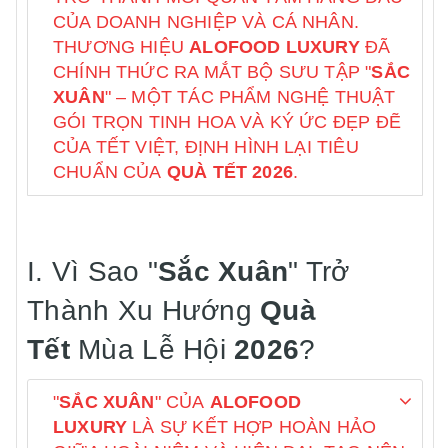
CỦA DOANH NGHIỆP VÀ CÁ NHÂN.
THƯƠNG HIỆU
ALOFOOD LUXURY
ĐÃ
CHÍNH THỨC RA MẮT BỘ SƯU TẬP "
SẮC
XUÂN
" – MỘT TÁC PHẨM NGHỆ THUẬT
GÓI TRỌN TINH HOA VÀ KÝ ỨC ĐẸP ĐẼ
CỦA TẾT VIỆT, ĐỊNH HÌNH LẠI TIÊU
CHUẨN CỦA
QUÀ TẾT 2026
.
I. Vì Sao "
Sắc Xuân
" Trở
Thành Xu Hướng
Quà
Tết
Mùa Lễ Hội
2026
?
"
SẮC XUÂN
" CỦA
ALOFOOD
LUXURY
LÀ SỰ KẾT HỢP HOÀN HẢO