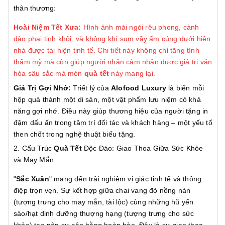
thân thương:
Hoài Niệm Tết Xưa:
Hình ảnh mái ngói rêu phong, cành
đào phai tinh khôi, và không khí sum vầy ấm cúng dưới hiên
nhà được tái hiện tinh tế. Chi tiết này không chỉ tăng tính
thẩm mỹ mà còn giúp người nhận cảm nhận được giá trị văn
hóa sâu sắc mà món
quà tết
này mang lại.
Giá Trị Gợi Nhớ:
Triết lý của
Alofood Luxury
là biến mỗi
hộp quà thành một di sản, một vật phẩm lưu niệm có khả
năng gợi nhớ. Điều này giúp thương hiệu của người tặng in
đậm dấu ấn trong tâm trí đối tác và khách hàng – một yếu tố
then chốt trong nghệ thuật biếu tặng.
2. Cấu Trúc
Quà Tết
Độc Đáo: Giao Thoa Giữa Sức Khỏe
và May Mắn
"
Sắc Xuân
" mang đến trải nghiệm vị giác tinh tế và thông
điệp trọn vẹn. Sự kết hợp giữa chai vang đỏ nồng nàn
(tượng trưng cho may mắn, tài lộc) cùng những hũ yến
sào/hạt dinh dưỡng thượng hạng (tượng trưng cho sức