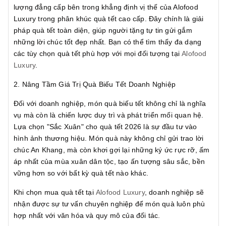
lượng đẳng cấp bên trong khẳng định vị thế của Alofood
Luxury trong phân khúc quà tết cao cấp. Đây chính là giải
pháp quà tết toàn diện, giúp người tặng tự tin gửi gắm
những lời chúc tốt đẹp nhất. Bạn có thể tìm thấy đa dạng
các tùy chọn quà tết phù hợp với mọi đối tượng tại
Alofood
Luxury
.
2. Nâng Tầm Giá Trị Quà Biếu Tết Doanh Nghiệp
Đối với doanh nghiệp, món quà biếu tết không chỉ là nghĩa
vụ mà còn là chiến lược duy trì và phát triển mối quan hệ.
Lựa chọn "Sắc Xuân" cho quà tết 2026 là sự đầu tư vào
hình ảnh thương hiệu. Món quà này không chỉ gửi trao lời
chúc An Khang, mà còn khơi gợi lại những ký ức rực rỡ, ấm
áp nhất của mùa xuân dân tộc, tạo ấn tượng sâu sắc, bền
vững hơn so với bất kỳ quà tết nào khác.
Khi chọn mua quà tết tại
Alofood Luxury
, doanh nghiệp sẽ
nhận được sự tư vấn chuyên nghiệp để món quà luôn phù
hợp nhất với văn hóa và quy mô của đối tác.