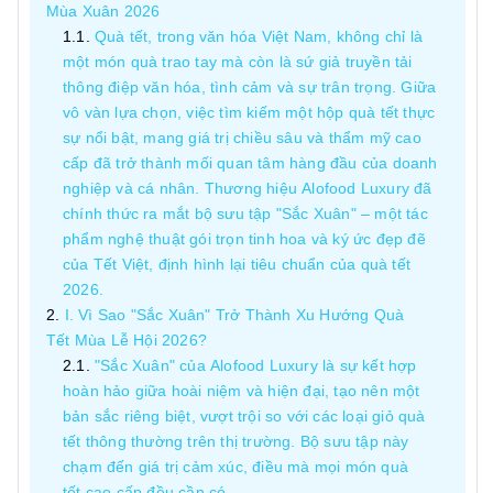
Mùa Xuân 2026
Quà tết, trong văn hóa Việt Nam, không chỉ là
một món quà trao tay mà còn là sứ giả truyền tải
thông điệp văn hóa, tình cảm và sự trân trọng. Giữa
vô vàn lựa chọn, việc tìm kiếm một hộp quà tết thực
sự nổi bật, mang giá trị chiều sâu và thẩm mỹ cao
cấp đã trở thành mối quan tâm hàng đầu của doanh
nghiệp và cá nhân. Thương hiệu Alofood Luxury đã
chính thức ra mắt bộ sưu tập "Sắc Xuân" – một tác
phẩm nghệ thuật gói trọn tinh hoa và ký ức đẹp đẽ
của Tết Việt, định hình lại tiêu chuẩn của quà tết
2026.
I. Vì Sao "Sắc Xuân" Trở Thành Xu Hướng Quà
Tết Mùa Lễ Hội 2026?
"Sắc Xuân" của Alofood Luxury là sự kết hợp
hoàn hảo giữa hoài niệm và hiện đại, tạo nên một
bản sắc riêng biệt, vượt trội so với các loại giỏ quà
tết thông thường trên thị trường. Bộ sưu tập này
chạm đến giá trị cảm xúc, điều mà mọi món quà
tết cao cấp đều cần có.