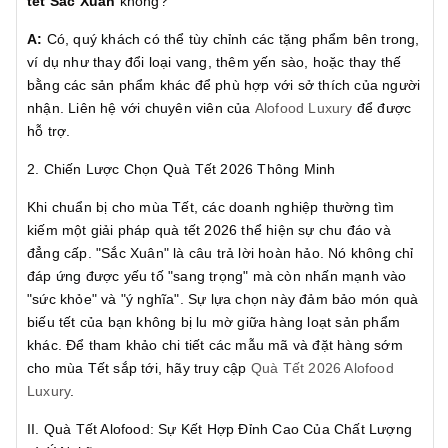
tết
Sắc Xuân
không?
A:
Có, quý khách có thể tùy chỉnh các tặng phẩm bên trong,
ví dụ như thay đổi loại vang, thêm yến sào, hoặc thay thế
bằng các sản phẩm khác để phù hợp với sở thích của người
nhận. Liên hệ với chuyên viên của
Alofood Luxury
để được
hỗ trợ.
2. Chiến Lược Chọn Quà Tết 2026 Thông Minh
Khi chuẩn bị cho mùa Tết, các doanh nghiệp thường tìm
kiếm một giải pháp quà tết 2026 thể hiện sự chu đáo và
đẳng cấp. "Sắc Xuân" là câu trả lời hoàn hảo. Nó không chỉ
đáp ứng được yếu tố "sang trọng" mà còn nhấn mạnh vào
"sức khỏe" và "ý nghĩa". Sự lựa chọn này đảm bảo món quà
biếu tết của bạn không bị lu mờ giữa hàng loạt sản phẩm
khác. Để tham khảo chi tiết các mẫu mã và đặt hàng sớm
cho mùa Tết sắp tới, hãy truy cập
Quà Tết 2026 Alofood
Luxury
.
II. Quà Tết Alofood: Sự Kết Hợp Đỉnh Cao Của Chất Lượng