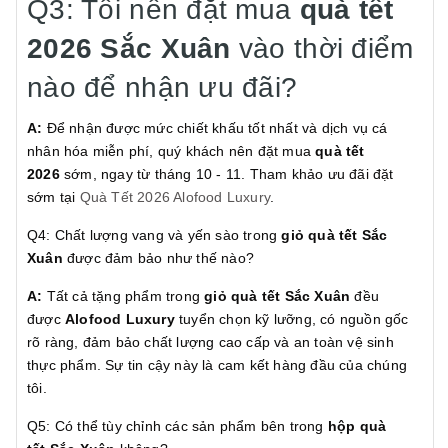
Q3: Tôi nên đặt mua
quà tết
2026
Sắc Xuân
vào thời điểm
nào để nhận ưu đãi?
A:
Để nhận được mức chiết khấu tốt nhất và dịch vụ cá
nhân hóa miễn phí, quý khách nên đặt mua
quà tết
2026
sớm, ngay từ tháng 10 - 11. Tham khảo ưu đãi đặt
sớm tại
Quà Tết 2026 Alofood Luxury
.
Q4: Chất lượng vang và yến sào trong
giỏ quà tết
Sắc
Xuân
được đảm bảo như thế nào?
A:
Tất cả tặng phẩm trong
giỏ quà tết
Sắc Xuân
đều
được
Alofood Luxury
tuyển chọn kỹ lưỡng, có nguồn gốc
rõ ràng, đảm bảo chất lượng cao cấp và an toàn vệ sinh
thực phẩm. Sự tin cậy này là cam kết hàng đầu của chúng
tôi.
Q5: Có thể tùy chỉnh các sản phẩm bên trong
hộp quà