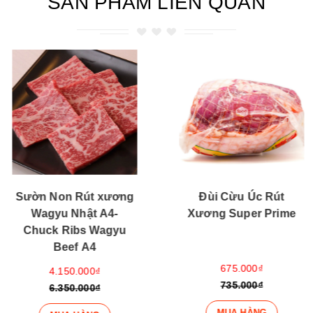
SẢN PHẨM LIÊN QUAN
Sườn Non Rút xương
Đùi Cừu Úc Rút
Wagyu Nhật A4-
Xương Super Prime
Chuck Ribs Wagyu
Beef A4
675.000₫
4.150.000₫
735.000₫
6.350.000₫
MUA HÀNG