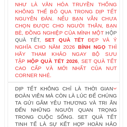
NHƯ LÀ VĂN HÓA TRUYỀN THỐNG
KHÔNG THỂ BỎ QUA TRONG DỊP TẾT
NGUYÊN ĐÁN. NẾU BẠN VẪN CHƯA
CHỌN ĐƯỢC CHO NGƯỜI THÂN, BẠN
BÈ, ĐỒNG NGHIỆP CỦA MÌNH MỘT
HỘP
QUÀ TẾT
,
SET QUÀ TẾT
ĐẸP VÀ Ý
NGHĨA CHO NĂM 2026
BÍNH NGỌ
THÌ
HÃY THAM KHẢO NGAY BỘ SƯU
TẬP
HỘP QUÀ TẾT
2026
, SET QUÀ TẾT
CAO CẤP VÀ MỚI NHẤT CỦA NUT
CORNER NHÉ.
DỊP TẾT KHÔNG CHỈ LÀ THỜI GIAN
ĐOÀN VIÊN MÀ CÒN LÀ LÚC ĐỂ CHÚNG
TA GỬI GẮM YÊU THƯƠNG VÀ TRI ÂN
ĐẾN NHỮNG NGƯỜI QUAN TRỌNG
TRONG CUỘC SỐNG. SET QUÀ TẾT
TINH TẾ LÀ SỰ KẾT HỢP HOÀN HẢO