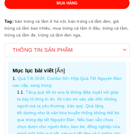
MUA HÀNG
Tag:
bán trứng cá tầm ở hà nội,
bán trứng cá tầm đen,
giá
trứng cá tầm bao nhiêu,
mua trứng cá tầm ở đâu,
trứng cá tầm,
trứng cá tầm đe,
trứng cá tầm đen nga,
THÔNG TIN SẢN PHẨM
Mục lục bài viết
[
Ẩn
]
Quà Tết 2026, Combo 50+ Hộp Quà Tết Nguyên Đán
cao cấp, sang trọng
Tặng quà tết từ xưa là thông điệp tuyệt vời giúp
ta bày tỏ lòng tri ân, lời cảm ơn sâu sắc đến những
người mà ta yêu thương, trân quý. Quà tặng
tết dường như là văn hóa truyền thống không thể bỏ
qua trong dịp tết Nguyên Đán. Nếu bạn vẫn chưa
chọn được cho người thân, bạn bè, đồng nghiệp của
mình một hộp quà tết, set quà tết đẹp và ý nghĩa cho