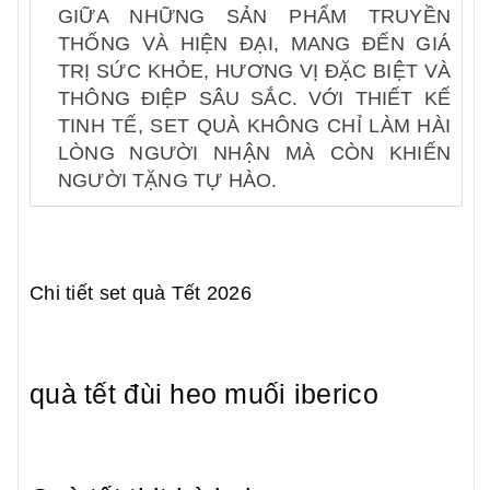
GIỮA NHỮNG SẢN PHẨM TRUYỀN
THỐNG VÀ HIỆN ĐẠI, MANG ĐẾN GIÁ
TRỊ SỨC KHỎE, HƯƠNG VỊ ĐẶC BIỆT VÀ
THÔNG ĐIỆP SÂU SẮC. VỚI THIẾT KẾ
TINH TẾ, SET QUÀ KHÔNG CHỈ LÀM HÀI
LÒNG NGƯỜI NHẬN MÀ CÒN KHIẾN
NGƯỜI TẶNG TỰ HÀO.
Chi tiết set quà Tết 2026
quà tết đùi heo muối iberico