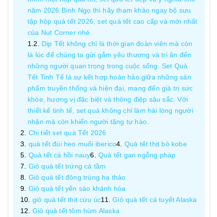
năm 2026 Bính Ngọ thì hãy tham khảo ngay bộ sưu
tập hộp quà tết 2026, set quà tết cao cấp và mới nhất
của Nut Corner nhé.
Dịp Tết không chỉ là thời gian đoàn viên mà còn
là lúc để chúng ta gửi gắm yêu thương và tri ân đến
những người quan trọng trong cuộc sống. Set Quà
Tết Tinh Tế là sự kết hợp hoàn hảo giữa những sản
phẩm truyền thống và hiện đại, mang đến giá trị sức
khỏe, hương vị đặc biệt và thông điệp sâu sắc. Với
thiết kế tinh tế, set quà không chỉ làm hài lòng người
nhận mà còn khiến người tặng tự hào.
Chi tiết set quà Tết 2026
quà tết đùi heo muối iberico
Quà tết thịt bò kobe
Quà tết cá hồi nauy
Quà tết gan ngỗng pháp
Giỏ quà tết trứng cá tầm
Giỏ quà tết đông trùng hạ thảo
Giỏ quà tết yến sào khánh hòa
giỏ quà tết thịt cừu úc
Giỏ quà tết cá tuyết Alaska
Giỏ quà tết tôm hùm Alaska