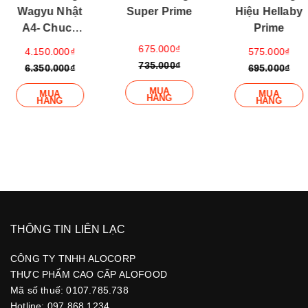
Wagyu Nhật
Super Prime
Hiệu Hellaby
A4- Chuck
Prime
Ribs Wagyu
675.000₫
4.150.000₫
575.000₫
Beef A4
735.000₫
6.350.000₫
695.000₫
MUA
MUA
MUA
HÀNG
HÀNG
HÀNG
THÔNG TIN LIÊN LẠC
CÔNG TY TNHH ALOCORP
THỰC PHẨM CAO CẤP ALOFOOD
Mã số thuế: 0107.785.738
Hotline: 097.868.1234