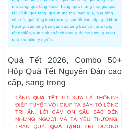
mạ vàng, quà tặng khách hàng, quà mừng thọ, giỏ quà
tết 200k, qua tang, quà mưng thọ, tang qua, quà tặng
sếp nữ, quà tặng khai trương, quà tết cao cấp, quà khai
trương, quà tặng bạn gái, quà tặng bạn trai, quà tặng
tốt nghiệp, quà sinh nhật cho vợ, quà cho nam, qua tet,
quà lưu niệm ý nghĩa,
Quà Tết 2026, Combo 50+
Hộp Quà Tết Nguyên Đán cao
cấp, sang trọng
TẶNG
QUÀ TẾT
TỪ XƯA LÀ THÔNG
ĐIỆP TUYỆT VỜI GIÚP TA BÀY TỎ LÒNG
TRI ÂN, LỜI CẢM ƠN SÂU SẮC ĐẾN
NHỮNG NGƯỜI MÀ TA YÊU THƯƠNG,
TRÂN QUÝ.
QUÀ TẶNG TẾT
DƯỜNG