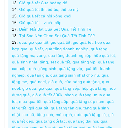
Giỏ quà tết Cua hoàng đế
Giỏ quà tết thịt bò úc, thit bò mỹ
Giỏ quà tết cá hồi xông khói
Giỏ quà tết - vi cá mập
Điểm Nổi Bật Của Set Quà Tết Tinh Tế:
Tại Sao Nên Chọn Set Quà Tết Tinh Tế?
quà, giỏ quà tết, gio quà tết, giò quà tết, họp quà,
hợp quà, quà tết, quà tặng doanh nghiêp, quà tặng,
quà tặng mạ vàng, qua tặng doanh nghiệp, hộp quà tết,
quà sinh nhật, tặng, set quà tết, quà tặng vip, quà tặng
cao cấp, quà giáng sinh, quà tặng víp, quà tết doanh
nghiệp, quà tân gia, quà tặng sinh nhật cho nữ, quà
tặng mẹ, quà noel, giỏ quà, cửa hàng quà tặng, qua
noel, gio quà, giò quà, quà tặng sếp, hộp quà tặng, hộp
đựng quà, giỏ quà tết 300k, shop quà tặng, mua qua
tet, mua qua tết, quà tặng sêp, quà tặng sếp nam, quà
tặng tết, gói quà tết, quà tặng tân gia, tặng quà sinh
nhật cho nữ, tặng quà, món quà, món quà tặng cô, giỏ
quà tết đẹp, quà tặng đối tác, quà tặng đại hội, quà
tặng cho nam, quà cưới, ngày tặng quà, quà tặng sếp