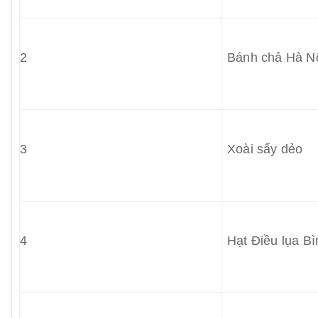
2
Bánh chả Hà N
3
Xoài sấy dẻo
4
Hạt Điều lụa B