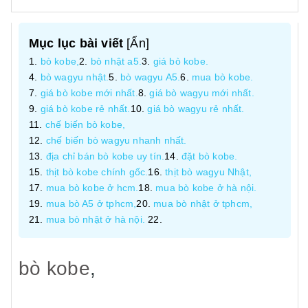
Mục lục bài viết
[
Ẩn
]
bò kobe,
bò nhật a5.
giá bò kobe.
bò wagyu nhật.
bò wagyu A5.
mua bò kobe.
giá bò kobe mới nhất.
giá bò wagyu mới nhất.
giá bò kobe rẻ nhất.
giá bò wagyu rẻ nhất.
chế biến bò kobe,
chế biến bò wagyu nhanh nhất.
địa chỉ bán bò kobe uy tín.
đặt bò kobe.
thịt bò kobe chính gốc.
thịt bò wagyu Nhật,
mua bò kobe ở hcm.
mua bò kobe ở hà nội.
mua bò A5 ở tphcm,
mua bò nhật ở tphcm,
mua bò nhật ở hà nội.
bò kobe
,