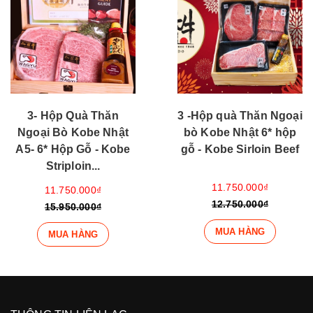
3- Hộp Quà Thăn
3 -Hộp quà Thăn Ngoại
Ngoại Bò Kobe Nhật
bò Kobe Nhật 6* hộp
A5- 6* Hộp Gỗ - Kobe
gỗ - Kobe Sirloin Beef
Striploin...
11.750.000₫
11.750.000₫
12.750.000₫
15.950.000₫
MUA HÀNG
MUA HÀNG