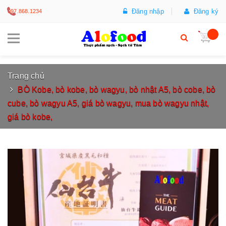
Đăng nhập
Đăng ký
097.868.1234
Trang chủ
BÒ Kobe, bò kobe, bò wagyu, bò nhật A5, bò cobe, bò
cube, bò wagyu A5, giá bò wagyu, mua bò wagyu nhật,
giá bò kobe,