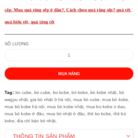
cấp.
Mua quà tặng sếp ở đâu?.
Cách chọn quà tặng sếp? quà tết,
quà biếu tết, quà tặng tết
SỐ LƯỢNG
MUA HÀNG
Tag:
bo cube,
bò cube,
bo kobe,
bò kobe,
bò kobe nhật,
bò
wagyu nhật,
giá bó nhật ở hà nội,
mua bò cube,
mua bò kobe,
mua bò kobe hà nội,
mua bò kobe nhật,
mua bo kobe o dau,
mua bò kobe ở đâu,
mua bò nhật ở đâu,
thit bo kobe,
thịt bò
kobe,
địa chỉ bán bò nhật,
THÔNG TIN SẢN PHẨM