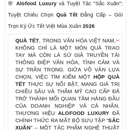
🌸
Alofood Luxury
và Tuyệt Tác "Sắc Xuân":
Tuyệt Chiêu Chọn
Quà Tết
Đẳng Cấp – Gói
Trọn Ký Ức Tết Việt Mùa Xuân
2026
QUÀ TẾT
, TRONG VĂN HÓA VIỆT NAM,
KHÔNG CHỈ LÀ MỘT MÓN QUÀ TRAO
TAY MÀ CÒN LÀ SỨ GIẢ TRUYỀN TẢI
THÔNG ĐIỆP VĂN HÓA, TÌNH CẢM VÀ
SỰ TRÂN TRỌNG. GIỮA VÔ VÀN LỰA
CHỌN, VIỆC TÌM KIẾM MỘT
HỘP QUÀ
TẾT
THỰC SỰ NỔI BẬT, MANG GIÁ TRỊ
CHIỀU SÂU VÀ THẨM MỸ CAO CẤP ĐÃ
TRỞ THÀNH MỐI QUAN TÂM HÀNG ĐẦU
CỦA DOANH NGHIỆP VÀ CÁ NHÂN.
THƯƠNG HIỆU
ALOFOOD LUXURY
ĐÃ
CHÍNH THỨC RA MẮT BỘ SƯU TẬP "
SẮC
XUÂN
" – MỘT TÁC PHẨM NGHỆ THUẬT