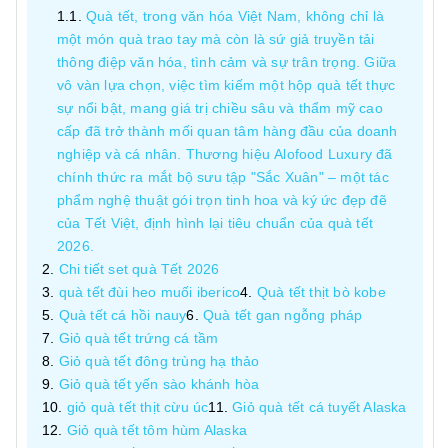
Quà tết, trong văn hóa Việt Nam, không chỉ là
một món quà trao tay mà còn là sứ giả truyền tải
thông điệp văn hóa, tình cảm và sự trân trọng. Giữa
vô vàn lựa chọn, việc tìm kiếm một hộp quà tết thực
sự nổi bật, mang giá trị chiều sâu và thẩm mỹ cao
cấp đã trở thành mối quan tâm hàng đầu của doanh
nghiệp và cá nhân. Thương hiệu Alofood Luxury đã
chính thức ra mắt bộ sưu tập "Sắc Xuân" – một tác
phẩm nghệ thuật gói trọn tinh hoa và ký ức đẹp đẽ
của Tết Việt, định hình lại tiêu chuẩn của quà tết
2026.
Chi tiết set quà Tết 2026
quà tết đùi heo muối iberico
Quà tết thịt bò kobe
Quà tết cá hồi nauy
Quà tết gan ngỗng pháp
Giỏ quà tết trứng cá tầm
Giỏ quà tết đông trùng hạ thảo
Giỏ quà tết yến sào khánh hòa
giỏ quà tết thịt cừu úc
Giỏ quà tết cá tuyết Alaska
Giỏ quà tết tôm hùm Alaska