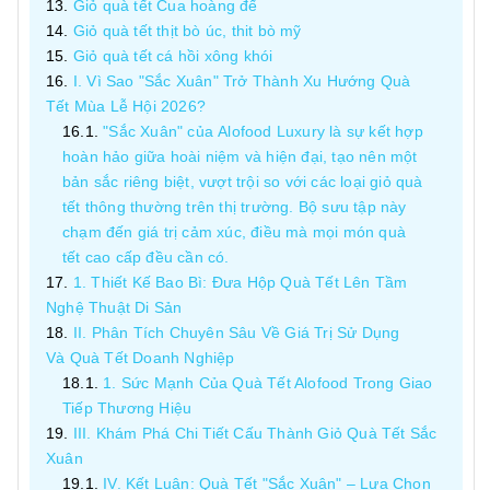
Giỏ quà tết Cua hoàng đế
Giỏ quà tết thịt bò úc, thit bò mỹ
Giỏ quà tết cá hồi xông khói
I. Vì Sao "Sắc Xuân" Trở Thành Xu Hướng Quà
Tết Mùa Lễ Hội 2026?
"Sắc Xuân" của Alofood Luxury là sự kết hợp
hoàn hảo giữa hoài niệm và hiện đại, tạo nên một
bản sắc riêng biệt, vượt trội so với các loại giỏ quà
tết thông thường trên thị trường. Bộ sưu tập này
chạm đến giá trị cảm xúc, điều mà mọi món quà
tết cao cấp đều cần có.
1. Thiết Kế Bao Bì: Đưa Hộp Quà Tết Lên Tầm
Nghệ Thuật Di Sản
II. Phân Tích Chuyên Sâu Về Giá Trị Sử Dụng
Và Quà Tết Doanh Nghiệp
1. Sức Mạnh Của Quà Tết Alofood Trong Giao
Tiếp Thương Hiệu
III. Khám Phá Chi Tiết Cấu Thành Giỏ Quà Tết Sắc
Xuân
IV. Kết Luận: Quà Tết "Sắc Xuân" – Lựa Chọn