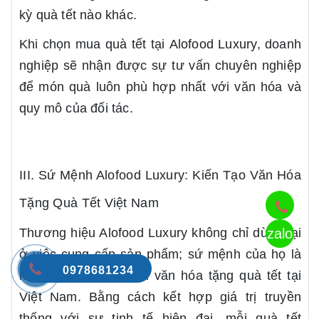
kỳ quà tết nào khác.
Khi chọn mua quà tết tại
Alofood Luxury
, doanh
nghiệp sẽ nhận được sự tư vấn chuyên nghiệp
để món quà luôn phù hợp nhất với văn hóa và
quy mô của đối tác.
III. Sứ Mệnh Alofood Luxury: Kiến Tạo Văn Hóa
Tặng Quà Tết Việt Nam
Thương hiệu Alofood Luxury không chỉ dừng lại
zalo
ở việc cung cấp sản phẩm; sứ mệnh của họ là
0978681234
kiến tạo và nâng tầm văn hóa tặng quà tết tại
Việt Nam. Bằng cách kết hợp giá trị truyền
thống với sự tinh tế hiện đại, mỗi quà tết