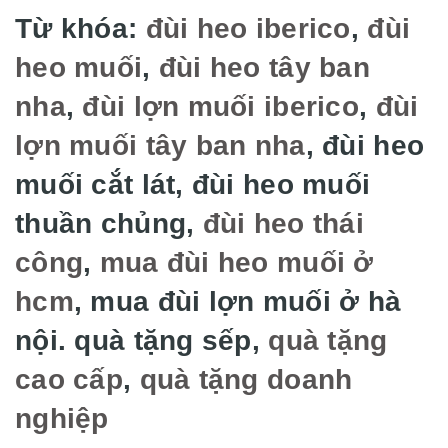
Từ khóa:
đùi heo iberico
,
đùi
heo muối
,
đùi heo tây ban
nha
,
đùi lợn muối iberico
,
đùi
lợn muối tây ban nha
, đùi heo
muối cắt lát, đùi heo muối
thuần chủng,
đùi heo thái
công
,
mua đùi heo muối ở
hcm
, mua đùi lợn muối ở hà
nội. quà tặng sếp,
quà tặng
cao cấp
,
quà tặng doanh
nghiệp