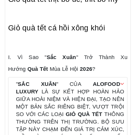
Giỏ quà tết cá hồi xông khói
I. Vì Sao "
Sắc Xuân
" Trở Thành Xu
Hướng
Quà Tết
Mùa Lễ Hội
2026
?
"
SẮC XUÂN
" CỦA
ALOFOOD
LUXURY
LÀ SỰ KẾT HỢP HOÀN HẢO
GIỮA HOÀI NIỆM VÀ HIỆN ĐẠI, TẠO NÊN
MỘT BẢN SẮC RIÊNG BIỆT, VƯỢT TRỘI
SO VỚI CÁC LOẠI
GIỎ QUÀ TẾT
THÔNG
THƯỜNG TRÊN THỊ TRƯỜNG. BỘ SƯU
TẬP NÀY CHẠM ĐẾN GIÁ TRỊ CẢM XÚC,