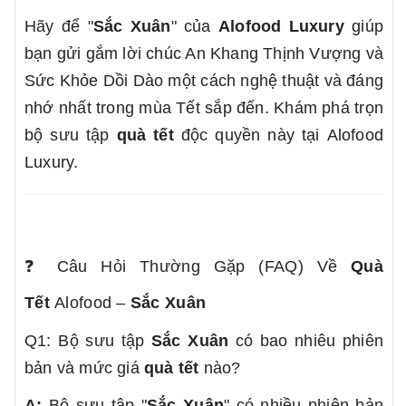
Hãy để "
Sắc Xuân
" của
Alofood Luxury
giúp
bạn gửi gắm lời chúc An Khang Thịnh Vượng và
Sức Khỏe Dồi Dào một cách nghệ thuật và đáng
nhớ nhất trong mùa Tết sắp đến. Khám phá trọn
bộ sưu tập
quà tết
độc quyền này tại
Alofood
Luxury
.
❓
Câu Hỏi Thường Gặp (FAQ) Về
Quà
Tết
Alofood –
Sắc Xuân
Q1: Bộ sưu tập
Sắc Xuân
có bao nhiêu phiên
bản và mức giá
quà tết
nào?
A:
Bộ sưu tập "
Sắc Xuân
" có nhiều phiên bản