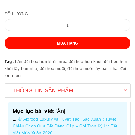
SỐ LƯỢNG
MUA HÀNG
Tag:
bán đùi heo hun khói,
mua đùi heo hun khói,
đùi heo hun
khói tây ban nha,
đùi heo muối,
đùi heo muối tây ban nha,
đùi
lợn muối,
THÔNG TIN SẢN PHẨM
Mục lục bài viết
[
Ẩn
]
🌸 Alofood Luxury và Tuyệt Tác "Sắc Xuân": Tuyệt
Chiêu Chọn Quà Tết Đẳng Cấp – Gói Trọn Ký Ức Tết
Việt Mùa Xuân 2026