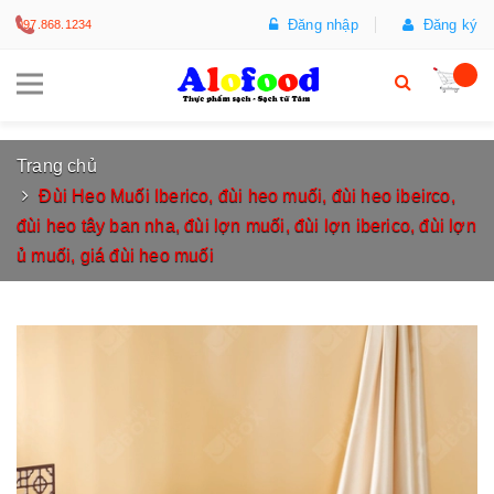
Đăng nhập
Đăng ký
097.868.1234
Trang chủ
Đùi Heo Muối Iberico, đùi heo muối, đùi heo ibeirco,
đùi heo tây ban nha, đùi lợn muối, đùi lợn iberico, đùi lợn
ủ muối, giá đùi heo muối