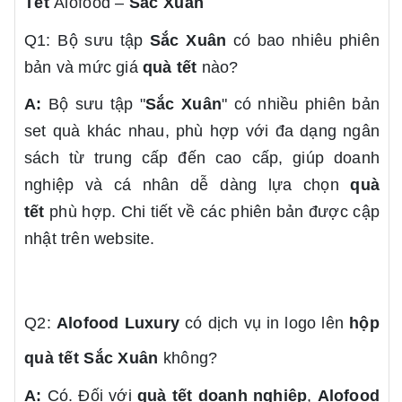
Tết
Alofood –
Sắc Xuân
Q1: Bộ sưu tập
Sắc Xuân
có bao nhiêu phiên
bản và mức giá
quà tết
nào?
A:
Bộ sưu tập "
Sắc Xuân
" có nhiều phiên bản
set quà khác nhau, phù hợp với đa dạng ngân
sách từ trung cấp đến cao cấp, giúp doanh
nghiệp và cá nhân dễ dàng lựa chọn
quà
tết
phù hợp. Chi tiết về các phiên bản được cập
nhật trên website.
Q2:
Alofood Luxury
có dịch vụ in logo lên
hộp
quà tết
Sắc Xuân
không?
A:
Có. Đối với
quà tết doanh nghiệp
,
Alofood