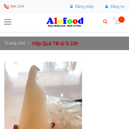
Đăng nhập
Đăng ký
097.868.1234
Trang chủ
Hộp Quà Tết từ 5-10tr