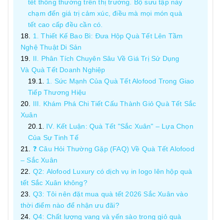
tết thông thường trên thị trường. Bộ sưu tập này
chạm đến giá trị cảm xúc, điều mà mọi món quà
tết cao cấp đều cần có.
1. Thiết Kế Bao Bì: Đưa Hộp Quà Tết Lên Tầm
Nghệ Thuật Di Sản
II. Phân Tích Chuyên Sâu Về Giá Trị Sử Dụng
Và Quà Tết Doanh Nghiệp
1. Sức Mạnh Của Quà Tết Alofood Trong Giao
Tiếp Thương Hiệu
III. Khám Phá Chi Tiết Cấu Thành Giỏ Quà Tết Sắc
Xuân
IV. Kết Luận: Quà Tết "Sắc Xuân" – Lựa Chọn
Của Sự Tinh Tế
❓ Câu Hỏi Thường Gặp (FAQ) Về Quà Tết Alofood
– Sắc Xuân
Q2: Alofood Luxury có dịch vụ in logo lên hộp quà
tết Sắc Xuân không?
Q3: Tôi nên đặt mua quà tết 2026 Sắc Xuân vào
thời điểm nào để nhận ưu đãi?
Q4: Chất lượng vang và yến sào trong giỏ quà