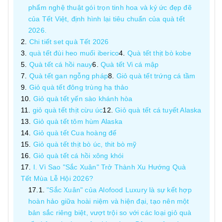
phẩm nghệ thuật gói trọn tinh hoa và ký ức đẹp đẽ
của Tết Việt, định hình lại tiêu chuẩn của quà tết
2026.
Chi tiết set quà Tết 2026
quà tết đùi heo muối iberico
Quà tết thịt bò kobe
Quà tết cá hồi nauy
Quà tết Vi cá mập
Quà tết gan ngỗng pháp
Giỏ quà tết trứng cá tầm
Giỏ quà tết đông trùng hạ thảo
Giỏ quà tết yến sào khánh hòa
giỏ quà tết thịt cừu úc
Giỏ quà tết cá tuyết Alaska
Giỏ quà tết tôm hùm Alaska
Giỏ quà tết Cua hoàng đế
Giỏ quà tết thịt bò úc, thit bò mỹ
Giỏ quà tết cá hồi xông khói
I. Vì Sao "Sắc Xuân" Trở Thành Xu Hướng Quà
Tết Mùa Lễ Hội 2026?
"Sắc Xuân" của Alofood Luxury là sự kết hợp
hoàn hảo giữa hoài niệm và hiện đại, tạo nên một
bản sắc riêng biệt, vượt trội so với các loại giỏ quà