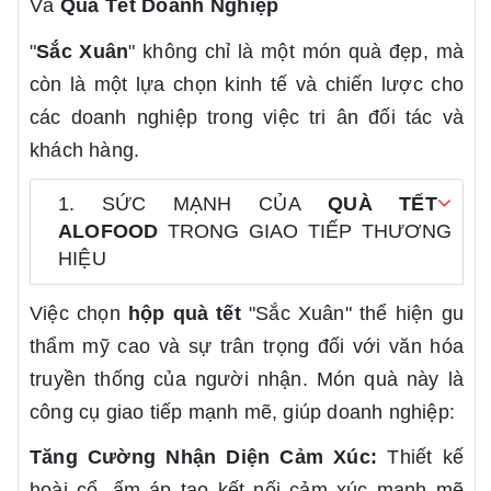
Và
Quà Tết Doanh Nghiệp
"
Sắc Xuân
" không chỉ là một món quà đẹp, mà
còn là một lựa chọn kinh tế và chiến lược cho
các doanh nghiệp trong việc tri ân đối tác và
khách hàng.
1. SỨC MẠNH CỦA
QUÀ TẾT
ALOFOOD
TRONG GIAO TIẾP THƯƠNG
HIỆU
Việc chọn
hộp quà tết
"Sắc Xuân" thể hiện gu
thẩm mỹ cao và sự trân trọng đối với văn hóa
truyền thống của người nhận. Món quà này là
công cụ giao tiếp mạnh mẽ, giúp doanh nghiệp:
Tăng Cường Nhận Diện Cảm Xúc:
Thiết kế
hoài cổ, ấm áp tạo kết nối cảm xúc mạnh mẽ