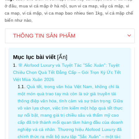
ở đâu,
mua vi cá mập ở hà nội,
sun vi ca map,
vây cá mập,
vi
ca map,
vi cá mập,
vi ca map bao nhieu tien 1kg,
vi cá mập chế
biến như nào,
THÔNG TIN SẢN PHẨM
Mục lục bài viết
[
Ẩn
]
🌸 Alofood Luxury và Tuyệt Tác "Sắc Xuân": Tuyệt
Chiêu Chọn Quà Tết Đẳng Cấp – Gói Trọn Ký Ức Tết
Việt Mùa Xuân 2026
Quà tết, trong văn hóa Việt Nam, không chỉ là
một món quà trao tay mà còn là sứ giả truyền tải
thông điệp văn hóa, tình cảm và sự trân trọng. Giữa
vô vàn lựa chọn, việc tìm kiếm một hộp quà tết thực
sự nổi bật, mang giá trị chiều sâu và thẩm mỹ cao
cấp đã trở thành mối quan tâm hàng đầu của doanh
nghiệp và cá nhân. Thương hiệu Alofood Luxury đã
chính thức ra mắt bộ sưu tập "Sắc Xuân" – một tác