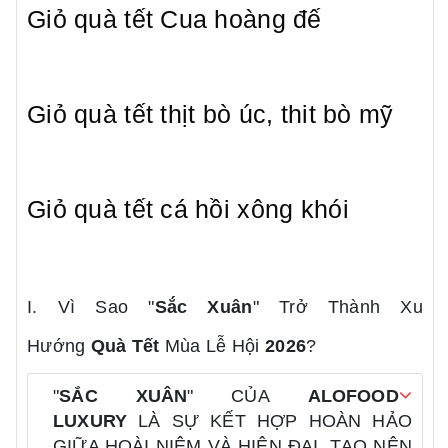
Giỏ quà tết Cua hoàng đế
Giỏ quà tết thịt bò úc, thit bò mỹ
Giỏ quà tết cá hồi xông khói
I. Vì Sao "
Sắc Xuân
" Trở Thành Xu
Hướng
Quà Tết
Mùa Lễ Hội
2026
?
"
SẮC XUÂN
" CỦA
ALOFOOD
LUXURY
LÀ SỰ KẾT HỢP HOÀN HẢO
GIỮA HOÀI NIỆM VÀ HIỆN ĐẠI, TẠO NÊN