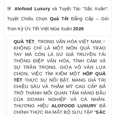
🌸
Alofood Luxury
và Tuyệt Tác "Sắc Xuân":
Tuyệt Chiêu Chọn
Quà Tết
Đẳng Cấp – Gói
Trọn Ký Ức Tết Việt Mùa Xuân
2026
QUÀ TẾT
, TRONG VĂN HÓA VIỆT NAM,
KHÔNG CHỈ LÀ MỘT MÓN QUÀ TRAO
TAY MÀ CÒN LÀ SỨ GIẢ TRUYỀN TẢI
THÔNG ĐIỆP VĂN HÓA, TÌNH CẢM VÀ
SỰ TRÂN TRỌNG. GIỮA VÔ VÀN LỰA
CHỌN, VIỆC TÌM KIẾM MỘT
HỘP QUÀ
TẾT
THỰC SỰ NỔI BẬT, MANG GIÁ TRỊ
CHIỀU SÂU VÀ THẨM MỸ CAO CẤP ĐÃ
TRỞ THÀNH MỐI QUAN TÂM HÀNG ĐẦU
CỦA DOANH NGHIỆP VÀ CÁ NHÂN.
THƯƠNG HIỆU
ALOFOOD LUXURY
ĐÃ
CHÍNH THỨC RA MẮT BỘ SƯU TẬP "
SẮC