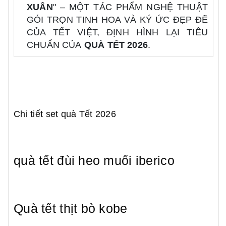
XUÂN
" – MỘT TÁC PHẨM NGHỆ THUẬT
GÓI TRỌN TINH HOA VÀ KÝ ỨC ĐẸP ĐẼ
CỦA TẾT VIỆT, ĐỊNH HÌNH LẠI TIÊU
CHUẨN CỦA
QUÀ TẾT 2026
.
Chi tiết set quà Tết 2026
quà tết đùi heo muối iberico
Quà tết thịt bò kobe