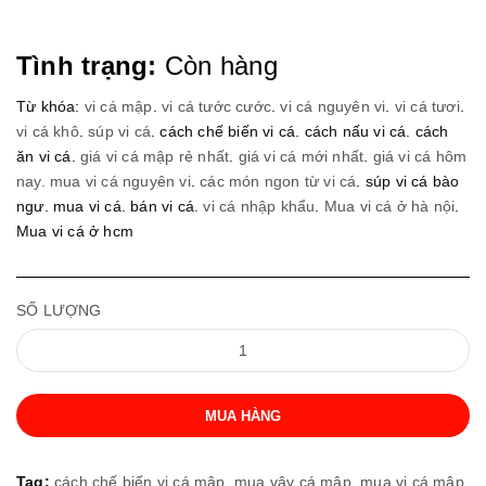
Tình trạng:
Còn hàng
Từ khóa:
vi cá mập
.
vi cá tước cước
.
vi cá nguyên vi
.
vi cá tươi
.
vi cá khô
.
súp vi cá
. cách chế biến vi cá. cách nấu vi cá. cách
ăn vi cá.
giá vi cá mập rẻ nhất
.
giá vi cá mới nhất
.
giá vi cá hôm
nay.
mua vi cá nguyên vi
.
các món ngon từ vi cá
. súp vi cá bào
ngư. mua vi cá. bán vi cá.
vi cá nhập khẩu
.
Mua vi cá ở hà nội
.
Mua vi cá ở hcm
SỐ LƯỢNG
MUA HÀNG
Tag:
cách chế biến vi cá mập,
mua vây cá mập,
mua vi cá mập