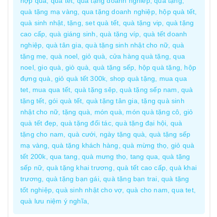
hợp quà, quà tết, quà tặng doanh nghiêp, quà tặng,
quà tặng mạ vàng, qua tặng doanh nghiệp, hộp quà tết,
quà sinh nhật, tặng, set quà tết, quà tặng vip, quà tặng
cao cấp, quà giáng sinh, quà tặng víp, quà tết doanh
nghiệp, quà tân gia, quà tặng sinh nhật cho nữ, quà
tặng mẹ, quà noel, giỏ quà, cửa hàng quà tặng, qua
noel, gio quà, giò quà, quà tặng sếp, hộp quà tặng, hộp
đựng quà, giỏ quà tết 300k, shop quà tặng, mua qua
tet, mua qua tết, quà tặng sêp, quà tặng sếp nam, quà
tặng tết, gói quà tết, quà tặng tân gia, tặng quà sinh
nhật cho nữ, tặng quà, món quà, món quà tặng cô, giỏ
quà tết đẹp, quà tặng đối tác, quà tặng đại hội, quà
tặng cho nam, quà cưới, ngày tặng quà, quà tặng sếp
mạ vàng, quà tặng khách hàng, quà mừng thọ, giỏ quà
tết 200k, qua tang, quà mưng thọ, tang qua, quà tặng
sếp nữ, quà tặng khai trương, quà tết cao cấp, quà khai
trương, quà tặng bạn gái, quà tặng bạn trai, quà tặng
tốt nghiệp, quà sinh nhật cho vợ, quà cho nam, qua tet,
quà lưu niệm ý nghĩa,