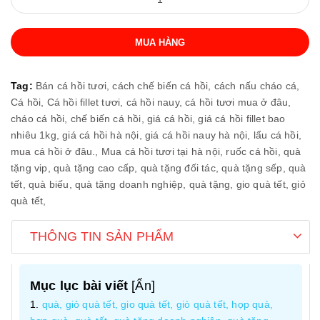
MUA HÀNG
Tag:
Bán cá hồi tươi,
cách chế biến cá hồi,
cách nấu cháo cá,
Cá hồi,
Cá hồi fillet tươi,
cá hồi nauy,
cá hồi tươi mua ở đâu,
cháo cá hồi,
chế biến cá hồi,
giá cá hồi,
giá cá hồi fillet bao
nhiêu 1kg,
giá cá hồi hà nội,
giá cá hồi nauy hà nội,
lẩu cá hồi,
mua cá hồi ở đâu.,
Mua cá hồi tươi tại hà nội,
ruốc cá hồi,
quà
tặng vip,
quà tặng cao cấp,
quà tặng đối tác,
quà tặng sếp,
quà
tết,
quà biếu,
quà tặng doanh nghiệp,
quà tặng,
gio quà tết,
giỏ
quà tết,
THÔNG TIN SẢN PHẨM
Mục lục bài viết
[
Ẩn
]
quà, giỏ quà tết, gio quà tết, giò quà tết, họp quà,