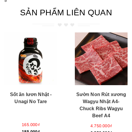
5
SẢN PHẨM LIÊN QUAN
Sốt ăn lươn Nhật -
Sườn Non Rút xương
Unagi No Tare
Wagyu Nhật A4-
Chuck Ribs Wagyu
Beef A4
165.000₫
4.750.000₫
185.000₫