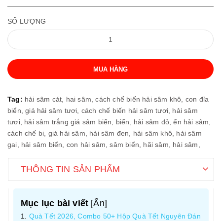
SỐ LƯỢNG
MUA HÀNG
Tag:
hải sâm cát,
hai sâm,
cách chế biến hải sâm khô,
con đỉa
biển,
giá hải sâm tươi,
cách chế biến hải sâm tươi,
hải sâm
tươi,
hải sâm trắng giá sâm biển,
biển,
hải sâm đỏ,
ến hải sâm,
cách chế bi,
giá hải sâm,
hải sâm đen,
hải sâm khô,
hải sâm
gai,
hải sâm biển,
con hải sâm,
sâm biển,
hãi sâm,
hải sâm,
THÔNG TIN SẢN PHẨM
Mục lục bài viết
[
Ẩn
]
Quà Tết 2026, Combo 50+ Hộp Quà Tết Nguyên Đán