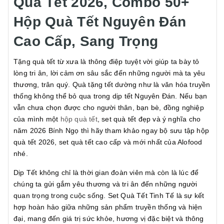
Quà Tết 2026, Combo 50+
Hộp Quà Tết Nguyên Đán
Cao Cấp, Sang Trọng
Tặng quà tết từ xưa là thông điệp tuyệt vời giúp ta bày tỏ
lòng tri ân, lời cảm ơn sâu sắc đến những người mà ta yêu
thương, trân quý. Quà tặng tết dường như là văn hóa truyền
thống không thể bỏ qua trong dịp tết Nguyên Đán. Nếu bạn
vẫn chưa chọn được cho người thân, bạn bè, đồng nghiệp
của mình một
hộp quà tết
, set quà tết đẹp và ý nghĩa cho
năm 2026 Bính Ngọ thì hãy tham khảo ngay bộ sưu tập hộp
quà tết 2026, set quà tết cao cấp và mới nhất của Alofood
nhé.
Dịp Tết không chỉ là thời gian đoàn viên mà còn là lúc để
chúng ta gửi gắm yêu thương và tri ân đến những người
quan trọng trong cuộc sống. Set Quà Tết Tinh Tế là sự kết
hợp hoàn hảo giữa những sản phẩm truyền thống và hiện
đại, mang đến giá trị sức khỏe, hương vị đặc biệt và thông