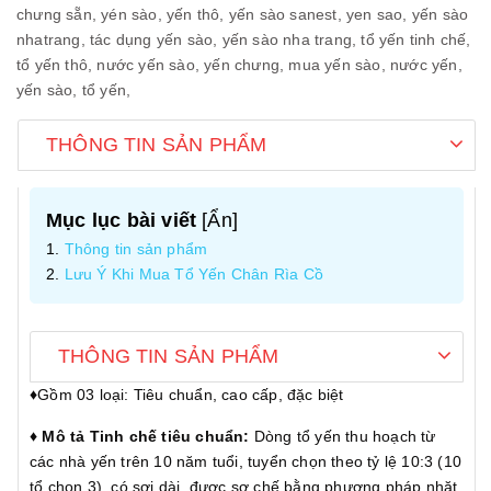
chưng sẵn,
yén sào,
yến thô,
yến sào sanest,
yen sao,
yến sào
nhatrang,
tác dụng yến sào,
yến sào nha trang,
tổ yến tinh chế,
tổ yến thô,
nước yến sào,
yến chưng,
mua yến sào,
nước yến,
yến sào,
tổ yến,
THÔNG TIN SẢN PHẨM
Mục lục bài viết
[
Ẩn
]
Thông tin sản phẩm
Lưu Ý Khi Mua Tổ Yến Chân Rìa Cồ
THÔNG TIN SẢN PHẨM
♦️
Gồm 03 loại: Tiêu chuẩn, cao cấp, đặc biệt
♦️ Mô tả Tinh chế tiêu chuẩn:
Dòng tổ yến thu hoạch từ
các nhà yến trên 10 năm tuổi, tuyển chọn theo tỷ lệ 10:3 (10
tổ chọn 3), có sợi dài, được sơ chế bằng phương pháp nhặt