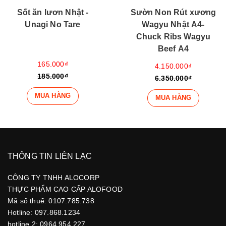
Sốt ăn lươn Nhật -
Sườn Non Rút xương
Unagi No Tare
Wagyu Nhật A4-
Chuck Ribs Wagyu
Beef A4
165.000₫
4.150.000₫
185.000₫
6.350.000₫
MUA HÀNG
MUA HÀNG
THÔNG TIN LIÊN LẠC
CÔNG TY TNHH ALOCORP
THỰC PHẨM CAO CẤP ALOFOOD
Mã số thuế: 0107.785.738
Hotline: 097.868.1234
hotline 2: 0964.954.227