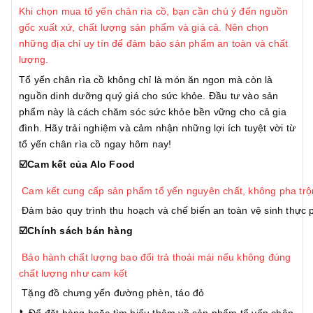
Khi chọn mua tổ yến chân rìa cồ, bạn cần chú ý đến nguồn
gốc xuất xứ, chất lượng sản phẩm và giá cả. Nên chọn
những địa chỉ uy tín để đảm bảo sản phẩm an toàn và chất
lượng.
Tổ yến chân rìa cồ không chỉ là món ăn ngon mà còn là
nguồn dinh dưỡng quý giá cho sức khỏe. Đầu tư vào sản
phẩm này là cách chăm sóc sức khỏe bền vững cho cả gia
đình. Hãy trải nghiệm và cảm nhận những lợi ích tuyệt vời từ
tổ yến chân rìa cồ ngay hôm nay!
☑️Cam kết của Alo Food
Cam kết cung cấp sản phẩm tổ yến nguyên chất, không pha trộn
Đảm bảo quy trình thu hoạch và chế biến an toàn vệ sinh thực
☑️Chính sách bán hàng
Bảo hành chất lượng bao đổi trả thoải mái nếu không đúng
chất lượng như cam kết
Tặng đồ chưng yến đường phèn, táo đỏ
📞Để đặt hàng hoặc tìm hiểu thêm về sản phẩm tổ yến chân