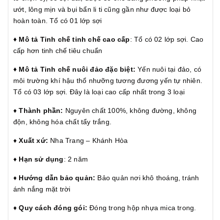
ướt, lông mịn và bụi bẩn li ti cũng gần như được loại bỏ
hoàn toàn. Tổ có 01 lớp sợi
♦️ Mô tả Tinh chế tinh chế cao cấp
: Tổ có 02 lớp sợi. Cao
cấp hơn tinh chế tiêu chuẩn
♦️ Mô tả Tinh chế nuôi đảo đặc biệt:
Yến nuôi tại đảo, có
môi trường khí hậu thổ nhưỡng tương đương yến tự nhiên.
Tổ có 03 lớp sợi. Đây là loại cao cấp nhất trong 3 loại
♦️
Thành phần:
Nguyên chất 100%, không đường, không
độn, không hóa chất tẩy trắng.
♦️
Xuất xứ:
Nha Trang – Khánh Hòa
♦️
Hạn sử dụng
: 2 năm
♦️
Hướng dẫn bảo quản:
Bảo quản nơi khô thoáng, tránh
ánh nắng mặt trời
♦️
Quy cách đóng gói:
Đóng trong hộp nhựa mica trong.