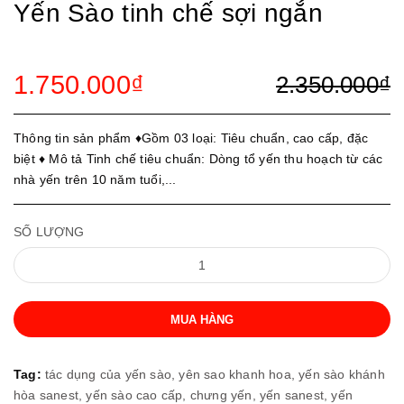
Yến Sào tinh chế sợi ngắn
1.750.000₫
2.350.000₫
Thông tin sản phẩm ♦️Gồm 03 loại: Tiêu chuẩn, cao cấp, đặc
biệt ♦️ Mô tả Tinh chế tiêu chuẩn: Dòng tổ yến thu hoạch từ các
nhà yến trên 10 năm tuổi,...
SỐ LƯỢNG
MUA HÀNG
Tag:
tác dụng của yến sào,
yên sao khanh hoa,
yến sào khánh
hòa sanest,
yến sào cao cấp,
chưng yến,
yến sanest,
yến