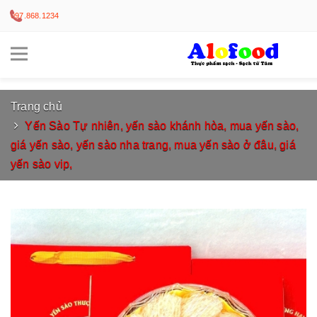
097.868.1234
Trang chủ
Yến Sào Tự nhiên, yến sào khánh hòa, mua yến sào,
giá yến sào, yến sào nha trang, mua yến sào ở đâu, giá
yến sào vip,