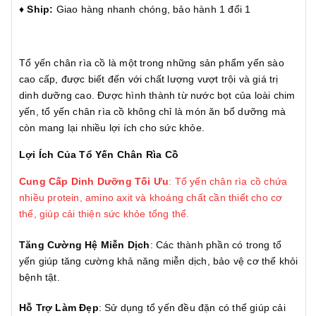
♦️
Ship:
Giao hàng nhanh chóng, bảo hành 1 đổi 1
Tổ yến chân rìa cồ là một trong những sản phẩm yến sào
cao cấp, được biết đến với chất lượng vượt trội và giá trị
dinh dưỡng cao. Được hình thành từ nước bọt của loài chim
yến, tổ yến chân rìa cồ không chỉ là món ăn bổ dưỡng mà
còn mang lại nhiều lợi ích cho sức khỏe.
Lợi Ích Của Tổ Yến Chân Rìa Cồ
Cung Cấp Dinh Dưỡng Tối Ưu
: Tổ yến chân rìa cồ chứa
nhiều protein, amino axit và khoáng chất cần thiết cho cơ
thể, giúp cải thiện sức khỏe tổng thể.
Tăng Cường Hệ Miễn Dịch
: Các thành phần có trong tổ
yến giúp tăng cường khả năng miễn dịch, bảo vệ cơ thể khỏi
bệnh tật.
Hỗ Trợ Làm Đẹp
: Sử dụng tổ yến đều đặn có thể giúp cải