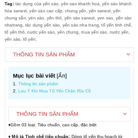
Tag:
tác dụng của yến sào,
yên sao khanh hoa,
yến sào khánh
hòa sanest,
yến sào cao cấp,
chưng yến,
yến sanest,
yến
chưng sẵn,
yén sào,
yến thô,
yến sào sanest,
yen sao,
yến sào
nhatrang,
tác dụng yến sào,
yến sào nha trang,
tổ yến tinh chế,
tổ yến thô,
nước yến sào,
yến chưng,
mua yến sào,
nước yến,
yến sào,
tổ yến,
THÔNG TIN SẢN PHẨM
Mục lục bài viết
[
Ẩn
]
Thông tin sản phẩm
Lưu Ý Khi Mua Tổ Yến Chân Rìa Cồ
THÔNG TIN SẢN PHẨM
♦️
Gồm 03 loại: Tiêu chuẩn, cao cấp, đặc biệt
♦️ Mô tả Tinh chế tiêu chuẩn:
Dòng tổ yến thu hoạch từ