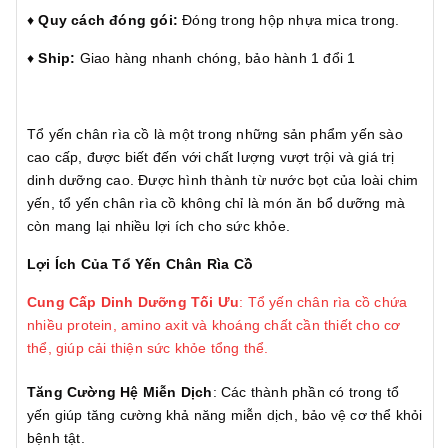
♦️
Quy cách đóng gói:
Đóng trong hộp nhựa mica trong.
♦️
Ship:
Giao hàng nhanh chóng, bảo hành 1 đổi 1
Tổ yến chân rìa cồ là một trong những sản phẩm yến sào
cao cấp, được biết đến với chất lượng vượt trội và giá trị
dinh dưỡng cao. Được hình thành từ nước bọt của loài chim
yến, tổ yến chân rìa cồ không chỉ là món ăn bổ dưỡng mà
còn mang lại nhiều lợi ích cho sức khỏe.
Lợi Ích Của Tổ Yến Chân Rìa Cồ
Cung Cấp Dinh Dưỡng Tối Ưu
: Tổ yến chân rìa cồ chứa
nhiều protein, amino axit và khoáng chất cần thiết cho cơ
thể, giúp cải thiện sức khỏe tổng thể.
Tăng Cường Hệ Miễn Dịch
: Các thành phần có trong tổ
yến giúp tăng cường khả năng miễn dịch, bảo vệ cơ thể khỏi
bệnh tật.