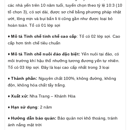
các nhà yến trên 10 năm tuổi, tuyển chọn theo tỷ lệ 10:3 (10
tổ chọn 3), có sợi dài, được sơ chế bằng phương pháp nhặt
ướt, lông mịn và bụi bẩn li ti cũng gần như được loại bỏ
hoàn toàn. Tổ có 01 lớp sợi
♦️ Mô tả Tinh chế tinh chế cao cấp
: Tổ có 02 lớp sợi. Cao
cấp hơn tinh chế tiêu chuẩn
♦️ Mô tả Tinh chế nuôi đảo đặc biệt:
Yến nuôi tại đảo, có
môi trường khí hậu thổ nhưỡng tương đương yến tự nhiên.
Tổ có 03 lớp sợi. Đây là loại cao cấp nhất trong 3 loại
♦️
Thành phần:
Nguyên chất 100%, không đường, không
độn, không hóa chất tẩy trắng.
♦️
Xuất xứ:
Nha Trang – Khánh Hòa
♦️
Hạn sử dụng
: 2 năm
♦️
Hướng dẫn bảo quản:
Bảo quản nơi khô thoáng, tránh
ánh nắng mặt trời