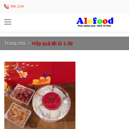
097.868.1234
Trang chủ
Hộp quà tết từ 1-3tr