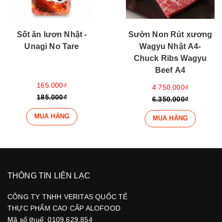
Sốt ăn lươn Nhật -
Sườn Non Rút xương
Unagi No Tare
Wagyu Nhật A4-
Chuck Ribs Wagyu
Beef A4
165.000₫
4.750.000₫
185.000₫
6.350.000₫
MUA HÀNG
MUA HÀNG
THÔNG TIN LIÊN LẠC
CÔNG TY TNHH VERITAS QUỐC TẾ
THỰC PHẨM CAO CẤP ALOFOOD
Mã số thuế: 0109.629.854