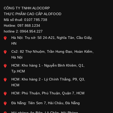
CÔNG TY TNHH ALOCORP
THỰC PHẨM CAO CẤP ALOFOOD
Mã số thuế: 0107.785.738
Hotline: 097.868.1234
hotline 2: 0964.954.227
Hà Nội: Trụ sở: Số 24-A21, Nghĩa Tân, Cầu Giấy,
HN
Cs2: 82 Thợ Nhuộm, Trần Hưng Đạo, Hoàn Kiếm,
Hà Nội
HCM: Kho hàng 1 - Nguyễn Bỉnh Khiêm, Q1,
Tp.HCM
HCM: Kho hàng 2 - Lý Chính Thắng, P9, Q3,
HCM
HCM: Phú Thuận, Phú Thuận, Quận 7, HCM
Đà Nẵng: Tiên Sơn 7, Hải Châu, Đà Nẵng
Hải phòng: An Biên, Lê Chân, Hải Phòng