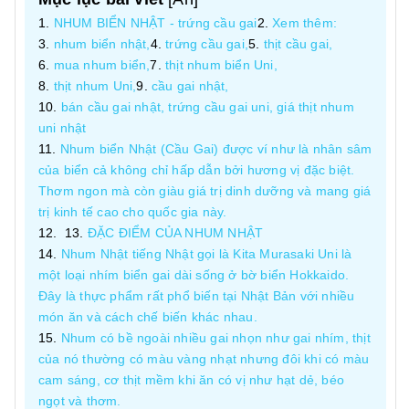
NHUM BIỂN NHẬT - trứng cầu gai
Xem thêm:
nhum biển nhật,
trứng cầu gai,
thịt cầu gai,
mua nhum biển,
thịt nhum biển Uni,
thịt nhum Uni,
cầu gai nhật,
bán cầu gai nhật, trứng cầu gai uni, giá thịt nhum
uni nhật
Nhum biển Nhật (Cầu Gai) được ví như là nhân sâm
của biển cả không chỉ hấp dẫn bởi hương vị đặc biệt.
Thơm ngon mà còn giàu giá trị dinh dưỡng và mang giá
trị kinh tế cao cho quốc gia này.
ĐẶC ĐIỂM CỦA NHUM NHẬT
Nhum Nhật tiếng Nhật gọi là Kita Murasaki Uni là
một loại nhím biển gai dài sống ở bờ biển Hokkaido.
Đây là thực phẩm rất phổ biến tại Nhật Bản với nhiều
món ăn và cách chế biến khác nhau.
Nhum có bề ngoài nhiều gai nhọn như gai nhím, thịt
của nó thường có màu vàng nhạt nhưng đôi khi có màu
cam sáng, cơ thịt mềm khi ăn có vị như hạt dẻ, béo
ngọt và thơm.