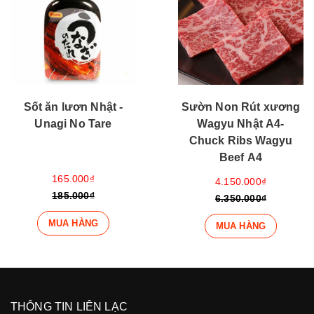
Sườn Non Rút xương
Đùi Cừu Úc Rút
Wagyu Nhật A4-
Xương Super Prime
Chuck Ribs Wagyu
Beef A4
675.000₫
4.150.000₫
735.000₫
6.350.000₫
MUA HÀNG
MUA HÀNG
THÔNG TIN LIÊN LẠC