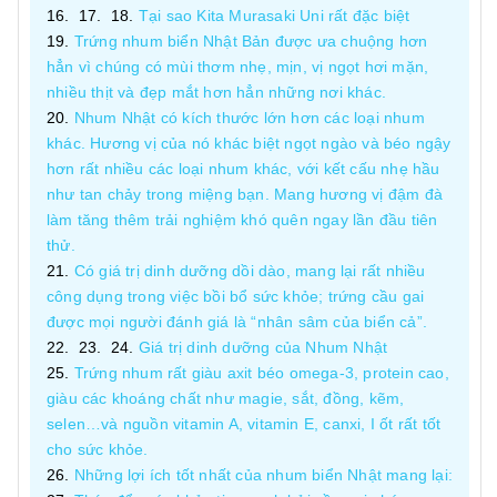
Tại sao Kita Murasaki Uni rất đặc biệt
Trứng nhum biển Nhật Bản được ưa chuộng hơn
hẳn vì chúng có mùi thơm nhẹ, mịn, vị ngọt hơi mặn,
nhiều thịt và đẹp mắt hơn hẳn những nơi khác.
Nhum Nhật có kích thước lớn hơn các loại nhum
khác. Hương vị của nó khác biệt ngọt ngào và béo ngậy
hơn rất nhiều các loại nhum khác, với kết cấu nhẹ hầu
như tan chảy trong miệng bạn. Mang hương vị đậm đà
làm tăng thêm trải nghiệm khó quên ngay lần đầu tiên
thử.
Có giá trị dinh dưỡng dồi dào, mang lại rất nhiều
công dụng trong việc bồi bổ sức khỏe; trứng cầu gai
được mọi người đánh giá là “nhân sâm của biển cả”.
Giá trị dinh dưỡng của Nhum Nhật
Trứng nhum rất giàu axit béo omega-3, protein cao,
giàu các khoáng chất như magie, sắt, đồng, kẽm,
selen…và nguồn vitamin A, vitamin E, canxi, I ốt rất tốt
cho sức khỏe.
Những lợi ích tốt nhất của nhum biển Nhật mang lại: