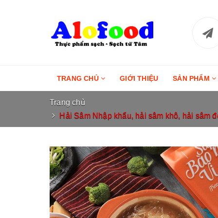
TRANG CHỦ
GIỚI THIỆU
SẢN PHẨM
Trang chủ
Hải Sâm Nhập khẩu, hải sâm khô, hải sâm đen