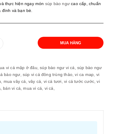
và thực hiện ngay món
súp bào ngư
cao cấp, chuẩn
a đình và bạn bè.
MUA HÀNG
ua vi cá mập ở đâu,
súp bào ngư vi cá,
súp bào ngư
cá bào ngư,
súp vi cá đông trùng thảo,
vi ca map,
vi
u,
mua vây cá,
vây cá,
vi cá tươi,
vi cá tước cước,
vi
á,
bán vi cá,
mua vi cá,
vi cá,