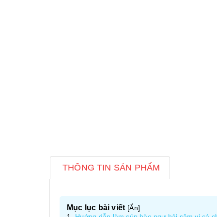
THÔNG TIN SẢN PHẨM
Mục lục bài viết
[
Ẩn
]
Hướng dẫn làm súp bào ngư hải sâm vi cá ch