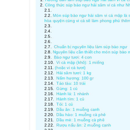
Công thức súp bào ngư hải sâm vi cá như N
Món súp bào ngư hải sâm vi cá mập là 
hòa quyện cùng vi cá sẽ làm phong phú thê
Chuẩn bị nguyên liệu làm súp bào ngư
Nguyên liệu cần thiết cho món súp bào n
Bào ngư tươi: 4 con
Vi cá mập (khô): 1 miếng
(hoặc vi cá tươi)
Hải sâm tươi: 1 kg
Nấm hương: 100 gr
Táo tàu: 10 trái
Gừng: 1 củ
Hành lá: 1 nhánh
Hành tím: 1 củ
Tỏi: 1 củ
Dầu ăn: 1 muỗng canh
Dầu hào: 1 muỗng cà phê
Dầu mè: 1 muỗng cà phê
Rượu nấu ăn: 2 muỗng canh