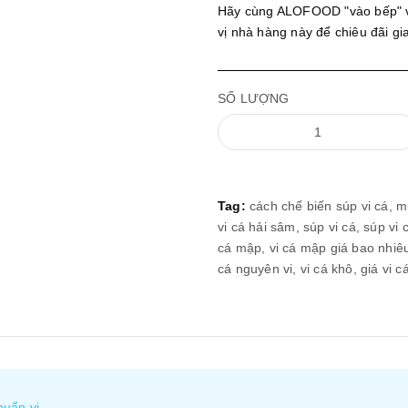
Hãy cùng ALOFOOD "vào bếp" 
vị nhà hàng này để chiêu đãi gi
SỐ LƯỢNG
Tag:
cách chế biến súp vi cá,
m
vi cá hải sâm,
súp vi cá,
súp vi 
cá mập,
vi cá mập giá bao nhiê
cá nguyên vi,
vi cá khô,
giá vi c
uẩn vị.