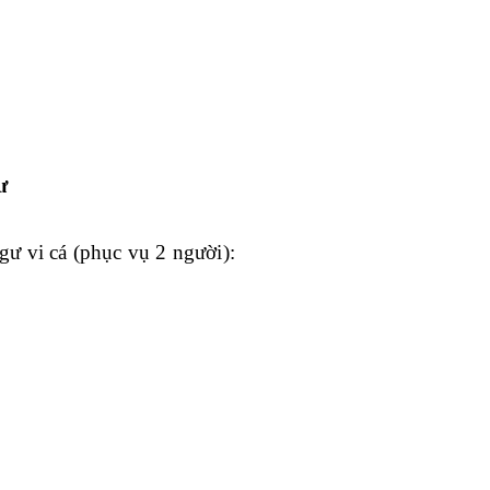
ư
gư vi cá (phục vụ 2 người):