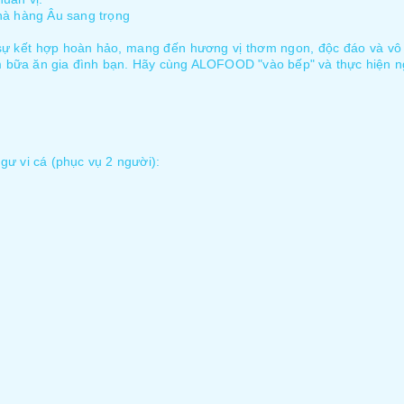
hà hàng Âu sang trọng
sự kết hợp hoàn hảo, mang đến hương vị thơm ngon, độc đáo và vô 
m bữa ăn gia đình bạn. Hãy cùng ALOFOOD "vào bếp" và thực hiện 
gư vi cá (phục vụ 2 người):