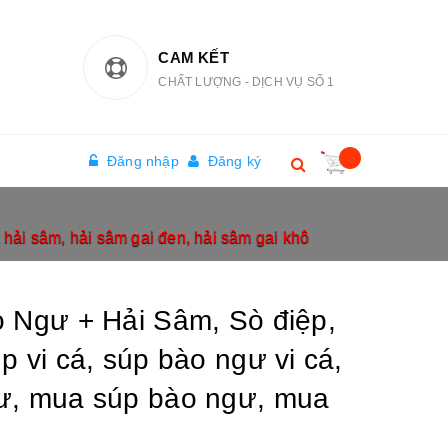
CAM KẾT
CHẤT LƯỢNG - DỊCH VỤ SỐ 1
Đăng nhập
Đăng ký
 hải sâm, hải sâm gai đen, hải sâm gai khô
o Ngư + Hải Sâm, Sò điệp,
p vi cá, súp bào ngư vi cá,
ư, mua súp bào ngư, mua