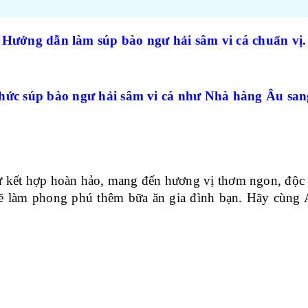
Hướng dẫn làm súp bào ngư hải sâm vi cá chuẩn vị.
hức súp bào ngư hải sâm vi cá như Nhà hàng Âu san
ự kết hợp hoàn hảo, mang đến hương vị thơm ngon, độc
 sẽ làm phong phú thêm bữa ăn gia đình bạn. Hãy cùn