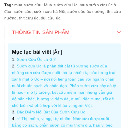
Tag:
mua sườn cừu,
Mua sườn cừu Úc,
mua sườn cừu úc ở
đâu,
sườn cừu,
sườn cừu hà Nội,
sườn cừu úc nướng,
thịt cừu
nướng,
thịt cừu úc,
đùi cừu úc,
THÔNG TIN SẢN PHẨM
Mục lục bài viết
[
Ẩn
]
Sườn Cừu Úc Là Gi?
Sườn cừu Úc là phần thịt cắt từ xương sườn của
những con cừu được nuôi thả tự nhiên tại các trang trại
xanh mát ở Úc – nơi nổi tiếng toàn cầu với ngành chăn
nuôi chuẩn sạch và nhân đạo. Phần sườn cừu này có tỷ
lệ nạc - mỡ lý tưởng, kết cấu mềm mại nhưng vẫn giữ
độ săn chắc, hương vị đậm đà, ít mùi đặc trưng, rất dễ
chế biến và phù hợp với khẩu vị người Việt.
Đặc Điểm Nổi Bật Của Sườn Cừu Úc
✅ Thịt mềm, vị ngọt tự nhiên: Nhờ cừu được nuôi
bằng cỏ sạch, phần sườn có mùi thơm dịu, hậu vị béo