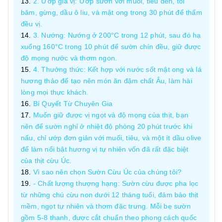
2. Ướp gia vị: Ướp sườn với muối, tiêu đen, tỏi
băm, gừng, dầu ô liu, và mật ong trong 30 phút để thấm
đều vị.
3. Nướng: Nướng ở 200°C trong 12 phút, sau đó hạ
xuống 160°C trong 10 phút để sườn chín đều, giữ được
độ mọng nước và thơm ngon.
4. Thưởng thức: Kết hợp với nước sốt mật ong và lá
hương thảo để tạo nên món ăn đậm chất Âu, làm hài
lòng mọi thực khách.
Bí Quyết Từ Chuyên Gia
Muốn giữ được vị ngọt và độ mọng của thịt, bạn
nên để sườn nghỉ ở nhiệt độ phòng 20 phút trước khi
nấu, chỉ ướp đơn giản với muối, tiêu, và một ít dầu olive
để làm nổi bật hương vị tự nhiên vốn đã rất đặc biệt
của thịt cừu Úc.
Vì sao nên chọn Sườn Cừu Úc của chúng tôi?
- Chất lượng thượng hạng: Sườn cừu được pha lọc
từ những chú cừu non dưới 12 tháng tuổi, đảm bảo thịt
mềm, ngọt tự nhiên và thơm đặc trưng. Mỗi bẹ sườn
gồm 5-8 thanh, được cắt chuẩn theo phong cách quốc