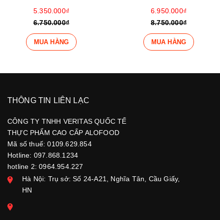
6.950.000₫
1.575.000₫
8.750.000₫
1.975.000₫
MUA HÀNG
MUA HÀNG
THÔNG TIN LIÊN LẠC
CÔNG TY TNHH VERITAS QUỐC TẾ
THỰC PHẨM CAO CẤP ALOFOOD
Mã số thuế: 0109.629.854
Hotline: 097.868.1234
hotline 2: 0964.954.227
Hà Nội: Trụ sở: Số 24-A21, Nghĩa Tân, Cầu Giấy,
HN