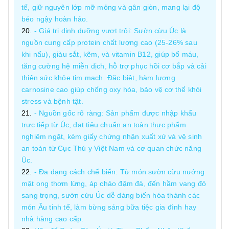
tế, giữ nguyên lớp mỡ mỏng và gân giòn, mang lại độ
béo ngậy hoàn hảo.
- Giá trị dinh dưỡng vượt trội: Sườn cừu Úc là
nguồn cung cấp protein chất lượng cao (25-26% sau
khi nấu), giàu sắt, kẽm, và vitamin B12, giúp bổ máu,
tăng cường hệ miễn dịch, hỗ trợ phục hồi cơ bắp và cải
thiện sức khỏe tim mạch. Đặc biệt, hàm lượng
carnosine cao giúp chống oxy hóa, bảo vệ cơ thể khỏi
stress và bệnh tật.
- Nguồn gốc rõ ràng: Sản phẩm được nhập khẩu
trực tiếp từ Úc, đạt tiêu chuẩn an toàn thực phẩm
nghiêm ngặt, kèm giấy chứng nhận xuất xứ và vệ sinh
an toàn từ Cục Thú y Việt Nam và cơ quan chức năng
Úc.
- Đa dạng cách chế biến: Từ món sườn cừu nướng
mật ong thơm lừng, áp chảo đậm đà, đến hầm vang đỏ
sang trọng, sườn cừu Úc dễ dàng biến hóa thành các
món Âu tinh tế, làm bừng sáng bữa tiệc gia đình hay
nhà hàng cao cấp.