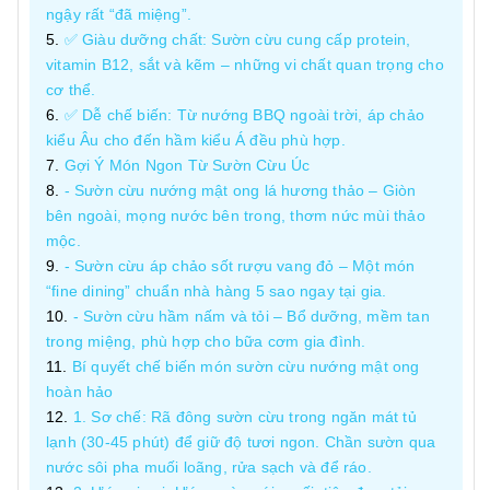
ngậy rất “đã miệng”.
✅ Giàu dưỡng chất: Sườn cừu cung cấp protein,
vitamin B12, sắt và kẽm – những vi chất quan trọng cho
cơ thể.
✅ Dễ chế biến: Từ nướng BBQ ngoài trời, áp chảo
kiểu Âu cho đến hầm kiểu Á đều phù hợp.
Gợi Ý Món Ngon Từ Sườn Cừu Úc
- Sườn cừu nướng mật ong lá hương thảo – Giòn
bên ngoài, mọng nước bên trong, thơm nức mùi thảo
mộc.
- Sườn cừu áp chảo sốt rượu vang đỏ – Một món
“fine dining” chuẩn nhà hàng 5 sao ngay tại gia.
- Sườn cừu hầm nấm và tỏi – Bổ dưỡng, mềm tan
trong miệng, phù hợp cho bữa cơm gia đình.
Bí quyết chế biến món sườn cừu nướng mật ong
hoàn hảo
1. Sơ chế: Rã đông sườn cừu trong ngăn mát tủ
lạnh (30-45 phút) để giữ độ tươi ngon. Chần sườn qua
nước sôi pha muối loãng, rửa sạch và để ráo.