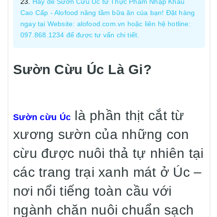
Hãy để Sườn Cừu Úc từ Thực Phẩm Nhập Khẩu
Cao Cấp - Alofood nâng tầm bữa ăn của bạn! Đặt hàng
ngay tại Website: alofood.com.vn hoặc liên hệ hotline:
097.868.1234 để được tư vấn chi tiết.
Sườn Cừu Úc Là Gi?
là phần thịt cắt từ
Sườn cừu Úc
xương sườn của những con
cừu được nuôi thả tự nhiên tại
các trang trại xanh mát ở Úc –
nơi nổi tiếng toàn cầu với
ngành chăn nuôi chuẩn sạch