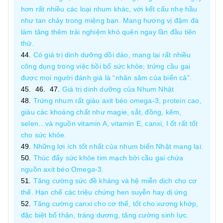
hơn rất nhiều các loại nhum khác, với kết cấu nhẹ hầu
như tan chảy trong miệng bạn. Mang hương vị đậm đà
làm tăng thêm trải nghiệm khó quên ngay lần đầu tiên
thử.
Có giá trị dinh dưỡng dồi dào, mang lại rất nhiều
công dụng trong việc bồi bổ sức khỏe; trứng cầu gai
được mọi người đánh giá là “nhân sâm của biển cả”.
Giá trị dinh dưỡng của Nhum Nhật
Trứng nhum rất giàu axit béo omega-3, protein cao,
giàu các khoáng chất như magie, sắt, đồng, kẽm,
selen…và nguồn vitamin A, vitamin E, canxi, I ốt rất tốt
cho sức khỏe.
Những lợi ích tốt nhất của nhum biển Nhật mang lại:
Thúc đẩy sức khỏe tim mạch bởi cầu gai chứa
nguồn axit béo Omega-3.
Tăng cường sức đề kháng và hệ miễn dịch cho cơ
thể. Hạn chế các triệu chứng hen suyễn hay dị ứng
Tăng cường canxi cho cơ thể, tốt cho xương khớp,
đặc biệt bổ thận, tráng dương, tăng cường sinh lực.