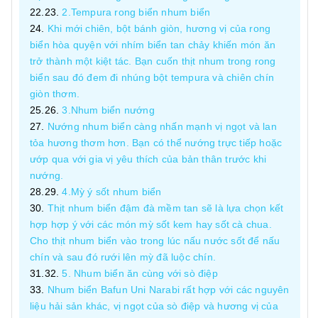
2.Tempura rong biển nhum biển
Khi mới chiên, bột bánh giòn, hương vị của rong
biển hòa quyện với nhím biển tan chảy khiến món ăn
trở thành một kiệt tác. Bạn cuốn thịt nhum trong rong
biển sau đó đem đi nhúng bột tempura và chiên chín
giòn thơm.
3.Nhum biển nướng
Nướng nhum biển càng nhấn mạnh vị ngọt và lan
tỏa hương thơm hơn. Bạn có thể nướng trực tiếp hoặc
ướp qua với gia vị yêu thích của bản thân trước khi
nướng.
4.Mỳ ý sốt nhum biển
Thịt nhum biển đậm đà mềm tan sẽ là lựa chọn kết
hợp hợp ý với các món mỳ sốt kem hay sốt cà chua.
Cho thịt nhum biển vào trong lúc nấu nước sốt để nấu
chín và sau đó rưới lên mỳ đã luộc chín.
5. Nhum biển ăn cùng với sò điệp
Nhum biển Bafun Uni Narabi rất hợp với các nguyên
liệu hải sản khác, vị ngọt của sò điệp và hương vị của