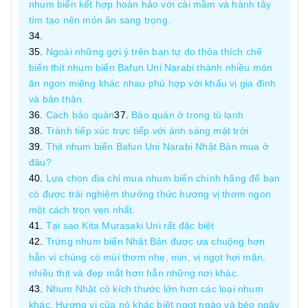
nhum biển kết hợp hoàn hảo với cải mầm và hành tây
tím tạo nên món ăn sang trọng.
Ngoài những gợi ý trên bạn tự do thỏa thích chế
biến thịt nhum biển Bafun Uni Narabi thành nhiều món
ăn ngon miệng khác nhau phù hợp với khẩu vị gia đình
và bản thân.
Cách bảo quản
Bảo quản ở trong tủ lạnh
Tránh tiếp xúc trực tiếp với ánh sáng mặt trời
Thịt nhum biển Bafun Uni Narabi Nhật Bản mua ở
đâu?
Lựa chọn địa chỉ mua nhum biển chính hãng để bạn
có được trải nghiệm thưởng thức hương vị thơm ngon
một cách trọn vẹn nhất.
Tại sao Kita Murasaki Uni rất đặc biệt
Trứng nhum biển Nhật Bản được ưa chuộng hơn
hẳn vì chúng có mùi thơm nhẹ, mịn, vị ngọt hơi mặn,
nhiều thịt và đẹp mắt hơn hẳn những nơi khác.
Nhum Nhật có kích thước lớn hơn các loại nhum
khác. Hương vị của nó khác biệt ngọt ngào và béo ngậy