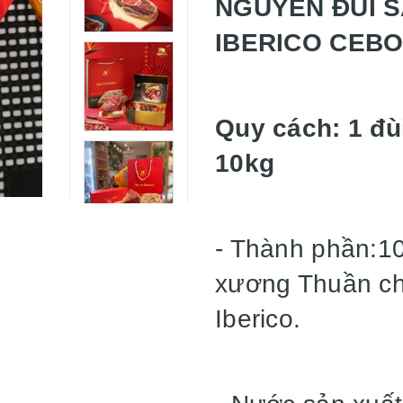
NGUYÊN ĐÙI 
IBERICO CEB
Quy cách: 1 đù
10kg
- Thành phần:10
xương Thuần ch
Iberico.