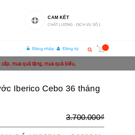
CAM KẾT
CHẤT LƯỢNG - DỊCH VỤ SỐ 1
Đăng nhập
Đăng ký
o cấp, mua quà tặng, mua quà biếu,
ớc Iberico Cebo 36 tháng
3.700.000₫