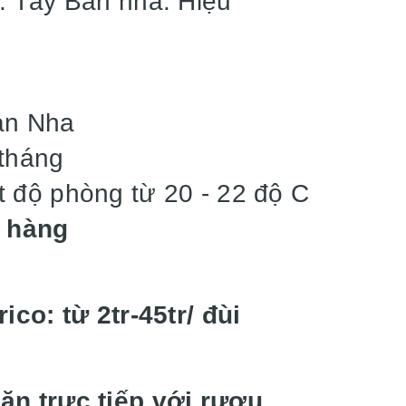
: Tây Ban nha. Hiệu
an Nha
tháng
 độ phòng từ 20 - 22 độ C
n hàng
ico: từ 2tr-45tr/ đùi
ăn trực tiếp với rượu