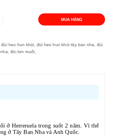
MUA HÀNG
đùi heo hun khói,
đùi heo hun khói tây ban nha,
đùi
 nha,
đùi lợn muối,
i ở Herreruela trong suốt 2 năm. Vì thế
 trọng ở Tây Ban Nha và Anh Quốc.