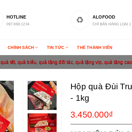
HOTLINE
ALOFOOD
097.868.1234
CHỈ BÁN HÀNG LOẠI 1
CHÍNH SÁCH
TIN TỨC
THẺ THÀNH VIÊN
uà tết, quà biếu, quà tặng đối tác, quà tặng vip, quà tặng ca
Hộp quà Đùi Trư
- 1kg
3.450.000₫