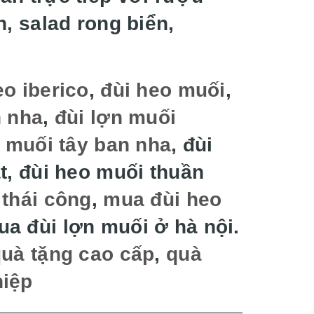
h, salad rong biển,
eo iberico
,
đùi heo muối
,
n nha
,
đùi lợn muối
n muối tây ban nha
, đùi
t, đùi heo muối thuần
 thái công
,
mua đùi heo
ua đùi lợn muối ở hà nội.
uà tặng cao cấp
,
quà
hiệp