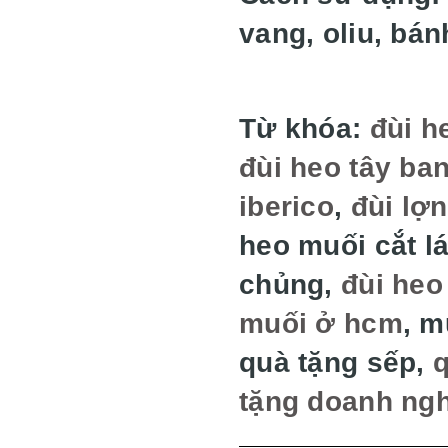
vang, oliu, bán
Từ khóa:
đùi h
đùi heo tây ba
iberico
,
đùi lợ
heo muối cắt lá
chủng,
đùi heo
muối ở hcm
, m
quà tặng sếp,
q
tặng doanh ng