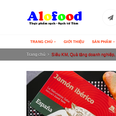
TRANG CHỦ
GIỚI THIỆU
SẢN PHẨM
Trang chủ
Siêu KM, Quà tặng doanh nghiệp, q