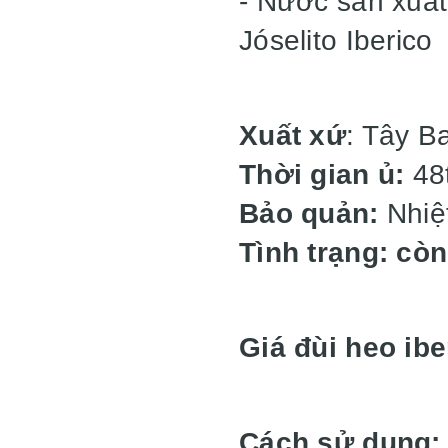
- Nước sản xuất
Jóselito Iberico
Xuất xứ
: Tây B
Thời gian ủ:
48
Bảo quản:
Nhiệt
Tình trạng: cò
Giá đùi heo iber
Cách sử dụng: 