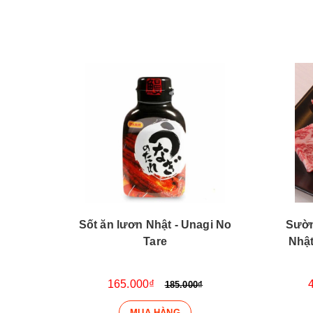
00g -
Sốt ăn lươn Nhật - Unagi No
Sườn
ED
Tare
Nhật
165.000₫
185.000₫
MUA HÀNG