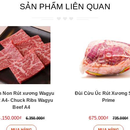
SẢN PHẨM LIÊN QUAN
 Non Rút xương Wagyu
Đùi Cừu Úc Rút Xương 
 A4- Chuck Ribs Wagyu
Prime
Beef A4
4.150.000₫
675.000₫
6.350.000₫
735.000₫
MUA HÀNG
MUA HÀNG