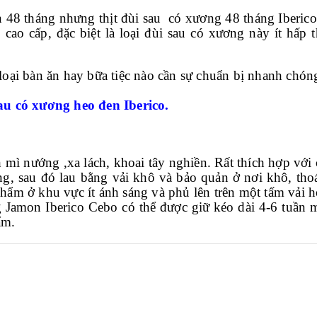
n 48 tháng nhưng thịt đùi sau có xương 48 tháng Iberic
 cao cấp, đặc biệt là loại đùi sau có xương này ít hấ
 loại bàn ăn hay bữa tiệc nào cần sự chuẩn bị nhanh chón
u có xương heo đen Iberico.
ì nướng ,xa lách, khoai tây nghiền. Rất thích hợp với cá
g, sau đó lau bằng vải khô và bảo quản ở nơi khô, tho
phẩm ở khu vực ít ánh sáng và phủ lên trên một tấm vải 
 Jamon Iberico Cebo có thể được giữ kéo dài 4-6 tuần 
ẩm.