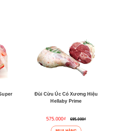
Super
Đùi Cừu Úc Có Xương Hiệu
5- Đ
Hellaby Prime
Mar
575.000₫
695.000₫
MUA HÀNG