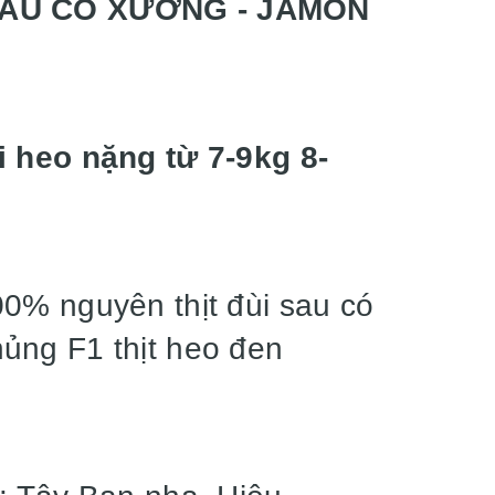
SAU CÓ XƯƠNG - JAMON
O
i heo nặng từ 7-9kg 8-
0% nguyên thịt đùi sau có
ủng F1 thịt heo đen