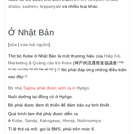
shabu
,
sashimi
,
teppanyaki
và nhiều loại khác.
Ở Nhật Bản
[
sửa
|
sửa mã nguồn
]
Thịt bò Kobe ở Nhật Bản là một thương hiệu của.
Hiệp hội
Marketing & Quảng cáo bò Kobe
(神戶肉流通推進協議會
(Thần
).
Nó phải đáp ứng những điều kiện
Hộ nhục Lưu thông Thôi tiến Hiệp nghị hội)
?
[4]
sau đây:
[5]
Bò nhà
Tajima phải được sinh ra ở
Hyōgo
.
Nuôi dưỡng tại đồng cỏ ở Hyōgo.
Bò phải được đem đi thiến để đảm bảo sự tinh khiết.
Quá trình làm thịt phải được diễn ra
ở
Kobe
,
Sanda
,
Kakogawa
,
Himeji
,
Nishinomiya
.
Tỉ lệ thịt và mỡ, gọi là BMS, phải trên mức 6.