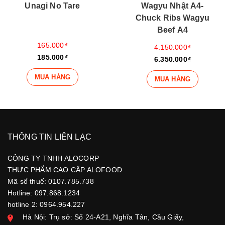
Unagi No Tare
Wagyu Nhật A4-
Chuck Ribs Wagyu
Beef A4
165.000₫
4.150.000₫
185.000₫
6.350.000₫
MUA HÀNG
MUA HÀNG
THÔNG TIN LIÊN LẠC
CÔNG TY TNHH ALOCORP
THỰC PHẨM CAO CẤP ALOFOOD
Mã số thuế: 0107.785.738
Hotline: 097.868.1234
hotline 2: 0964.954.227
Hà Nội: Trụ sở: Số 24-A21, Nghĩa Tân, Cầu Giấy,