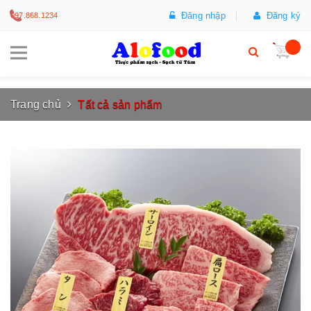
Đăng nhập
Đăng ký
097.868.1234
Trang chủ
Tất cả sản phẩm