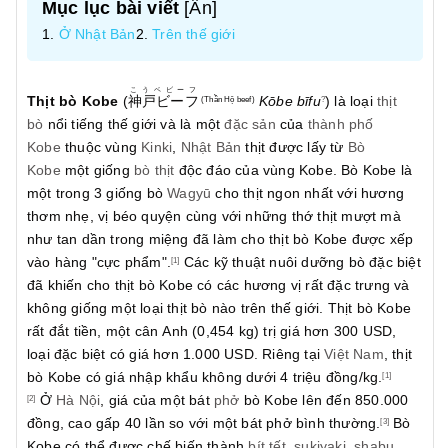
Mục lục bài viết
[
Ẩn
]
Ở Nhật Bản
Trên thế giới
こうベビーフ
Thịt bò Kobe
(
神戸ビーフ
Kōbe bīfu
) là loại
thịt
(Thần Hộ beef)
?
bò
nổi tiếng thế giới và là một
đặc sản
của
thành phố
Kobe
thuộc vùng
Kinki
,
Nhật Bản
thịt được lấy từ
Bò
Kobe
một giống
bò thịt
độc đáo của vùng Kobe. Bò Kobe là
một trong 3 giống bò
Wagyū
cho thịt ngon nhất với hương
thơm nhẹ, vị béo quyện cùng với những thớ thịt mượt mà
như tan dần trong miệng đã làm cho thịt bò Kobe được xếp
vào hàng "cực phẩm".
Các kỹ thuật nuôi dưỡng bò đặc biệt
[1]
đã khiến cho thịt bò Kobe có các hương vị rất đặc trưng và
không giống một loại thịt bò nào trên thế giới. Thịt bò Kobe
rất đắt tiền, một cân Anh (0,454 kg) trị giá hơn 300 USD,
loại đặc biệt có giá hơn 1.000 USD. Riêng tại
Việt Nam
, thịt
bò Kobe có giá nhập khẩu không dưới 4 triệu đồng/kg.
[1]
Ở
Hà Nội
, giá của một bát
phở
bò Kobe lên đến 850.000
[2]
đồng, cao gấp 40 lần so với một bát phở bình thường.
Bò
[3]
Kobe có thể được chế biến thành
bít tết
,
sukiyaki
,
shabu