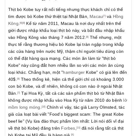
Thịt bò Kobe tuy rất nổi tiếng nhưng thực khách chỉ có thể
tìm được bò Kobe thứ thiệt tại Nhật Bản,
Macau
và
Hồng
[7]
Kông
.
Kể từ năm 2011, Macau là nơi duy nhất trên thế
[6]
[8]
giới được nhập khẩu loại thịt bò này, và bắt đầu nhập khẩu
vào Hồng Kông vào tháng 7 năm 2012.
Thế nhưng, một
[8]
thực tế rằng thương hiệu bò Kobe lại tràn ngập trong khắp
các cửa hàng trên nước Mỹ, thậm chí người tiêu dùng còn
có thể đặt hàng qua mạng. Các món ăn làm từ "thịt bò
Kobe" này cũng đắt hơn nhiều lần so với các món ăn cùng
loại khác. Chẳng hạn, một "
hamburger
Kobe" có giá lên đến
40$.
Theo thống kê, hiện cả thế giới chỉ có khoảng 3.000
[9]
con bò Kobe, và dĩ nhiên, không có con nào ở ngoài Nhật
Bản.
Tại Hoa Kỳ, tất cả các sản phẩm thịt bò từ Nhật Bản
[7]
không được nhập khẩu vào Hoa Kỳ từ năm 2010 do bệnh
lở
mồm long móng
.
Chính vì vậy, tác giả Larry Olmsted, tác
[10]
giả của loạt bài viết "Food's biggest scam: The great Kobe
beef lie" (Vụ lừa đảo thực phẩm lớn nhất: Lời nói dối vĩ đại
về thịt bò Kobe) đăng trên
Forbes
,
đã nói rằng tất cả thịt
[11]
bò Kobe tại Mỹ đều là hàng giả.
[9]