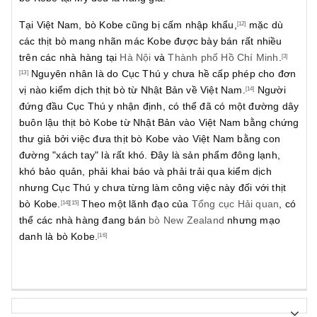
Tại Việt Nam, bò Kobe cũng bị cấm nhập khẩu,
mặc dù
[12]
các thịt bò mang nhãn mác Kobe được bày bán rất nhiều
trên các nhà hàng tại
Hà Nội
và
Thành phố Hồ Chí Minh
.
[3]
Nguyên nhân là do Cục Thú y chưa hề cấp phép cho đơn
[13]
vị nào kiểm dịch thịt bò từ Nhật Bản về Việt Nam.
Người
[14]
đứng đầu Cục Thú y nhận định, có thể đã có một đường dây
buôn lậu thịt bò Kobe từ Nhật Bản vào Việt Nam bằng chứng
thư giả bởi việc đưa thịt bò Kobe vào Việt Nam bằng con
đường "xách tay" là rất khó. Đây là sản phẩm đông lạnh,
khó bảo quản, phải khai báo và phải trải qua kiểm dịch
nhưng Cục Thú y chưa từng làm công việc này đối với thịt
bò Kobe.
Theo một lãnh đạo của
Tổng cục Hải quan
, có
[14]
[15]
thể các nhà hàng đang bán
bò New Zealand
nhưng mạo
danh là bò Kobe.
[16]