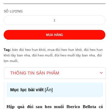
SỐ LƯỢNG
MUA HÀNG
Tag:
bán đùi heo hun khói,
mua đùi heo hun khói,
đùi heo hun
khói tây ban nha,
đùi heo muối,
đùi heo muối tây ban nha,
đùi
lợn muối,
THÔNG TIN SẢN PHẨM
Mục lục bài viết
[
Ẩn
]
Hộp quà đùi sau heo muối Iberico Bellota có