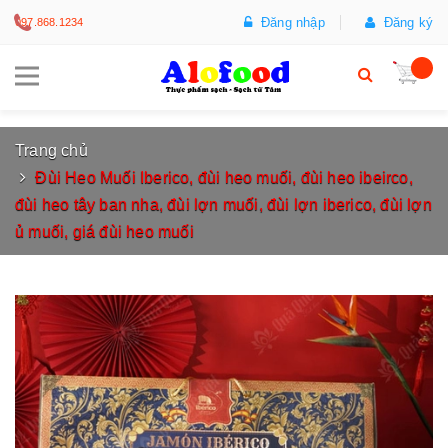
Đăng nhập
Đăng ký
097.868.1234
Trang chủ
Đùi Heo Muối Iberico, đùi heo muối, đùi heo ibeirco,
đùi heo tây ban nha, đùi lợn muối, đùi lợn iberico, đùi lợn
ủ muối, giá đùi heo muối