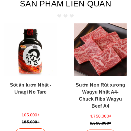
SẢN PHẨM LIÊN QUAN
Sườn Non Rút xương
Đùi Cừu Úc Rút
Wagyu Nhật A4-
Xương Super Prime
Chuck Ribs Wagyu
Beef A4
675.000₫
4.750.000₫
735.000₫
6.350.000₫