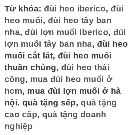
Từ khóa:
đùi heo iberico
,
đùi
heo muối
,
đùi heo tây ban
nha
,
đùi lợn muối iberico
,
đùi
lợn muối tây ban nha
, đùi heo
muối cắt lát, đùi heo muối
thuần chủng,
đùi heo thái
công
,
mua đùi heo muối ở
hcm
, mua đùi lợn muối ở hà
nội. quà tặng sếp,
quà tặng
cao cấp
,
quà tặng doanh
nghiệp