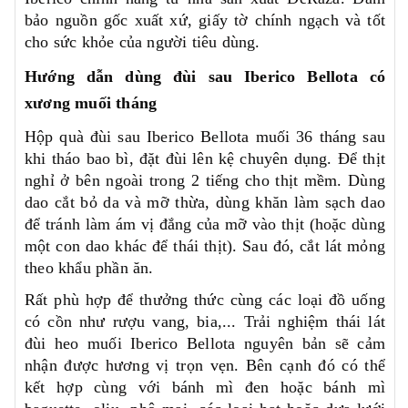
bảo nguồn gốc xuất xứ, giấy tờ chính ngạch và tốt
cho sức khỏe của người tiêu dùng.
Hướng dẫn dùng đùi sau Iberico Bellota có
xương muối tháng
Hộp quà đùi sau Iberico Bellota muối 36 tháng sau
khi tháo bao bì, đặt đùi lên kệ chuyên dụng. Để thịt
nghỉ ở bên ngoài trong 2 tiếng cho thịt mềm. Dùng
dao cắt bỏ da và mỡ thừa, dùng khăn làm sạch dao
để tránh làm ám vị đắng của mỡ vào thịt (hoặc dùng
một con dao khác để thái thịt). Sau đó, cắt lát mỏng
theo khẩu phần ăn.
Rất phù hợp để thưởng thức cùng các loại đồ uống
có cồn như rượu vang, bia,... Trải nghiệm thái lát
đùi heo muối Iberico Bellota nguyên bản sẽ cảm
nhận được hương vị trọn vẹn. Bên cạnh đó có thể
kết hợp cùng với bánh mì đen hoặc bánh mì