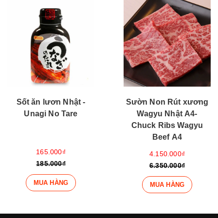
Sốt ăn lươn Nhật -
Sườn Non Rút xương
Unagi No Tare
Wagyu Nhật A4-
Chuck Ribs Wagyu
Beef A4
165.000₫
4.150.000₫
185.000₫
6.350.000₫
MUA HÀNG
MUA HÀNG