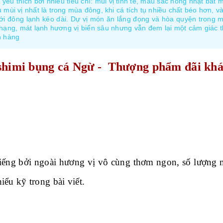
êu thích bởi nhiều tiêu chí: mùi vị tinh tế, màu sắc hồng nhạt bắt m
i vị nhất là trong mùa đông, khi cá tích tụ nhiều chất béo hơn, va
́t với đông lạnh kéo dài. Dự vị món ăn lắng đọng và hòa quyện tr
hạng, mát lạnh hương vị biển sâu nhưng vẫn đem lại một cảm giác thu
h hàng
shimi bụng cá Ngừ - Thượng phẩm đãi khá
iếng bởi ngoài hương vị vô cùng thơm ngon, số lượng mó
ểu kỹ trong bài viết.