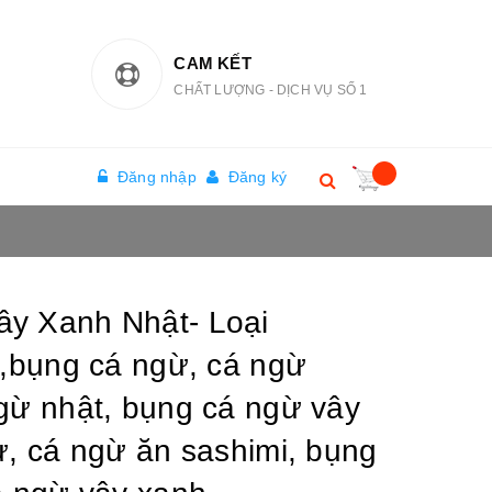
CAM KẾT
CHẤT LƯỢNG - DỊCH VỤ SỐ 1
Đăng nhập
Đăng ký
y Xanh Nhật- Loại
h,bụng cá ngừ, cá ngừ
gừ nhật, bụng cá ngừ vây
ừ, cá ngừ ăn sashimi, bụng