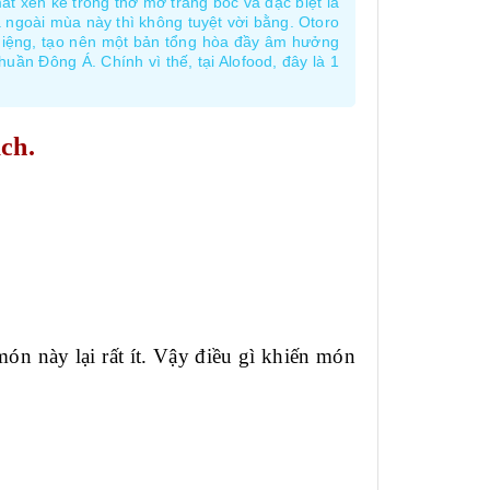
ắt xen kẽ trong thớ mỡ trắng bóc và đặc biệt là
̀ ngoài mùa này thì không tuyệt vời bằng. Otoro
ong miệng, tạo nên một bản tổng hòa đầy âm hưởng
ần Đông Á. Chính vì thế, tại Alofood, đây là 1
ch.
n này lại rất ít. Vậy điều gì khiến món