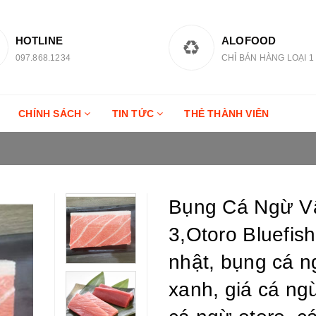
HOTLINE
ALOFOOD
097.868.1234
CHỈ BÁN HÀNG LOẠI 1
CHÍNH SÁCH
TIN TỨC
THẺ THÀNH VIÊN
Bụng Cá Ngừ Vâ
3,Otoro Bluefis
nhật, bụng cá n
xanh, giá cá ng