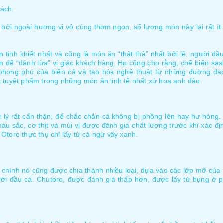
ách.
 bởi ngoài hương vị vô cùng thơm ngon, số lượng món này lại rất ít
 tinh khiết nhất và cũng là món ăn “thật thà” nhất bởi lẽ, người 
n để “đánh lừa” vị giác khách hàng. Họ cũng cho rằng, chế biến sash
 phong phú của biển cả và tạo hóa nghệ thuật từ những đường dao
 tuyệt phẩm trong những món ăn tinh tế nhất xứ hoa anh đào.
ý rất cẩn thận, để chắc chắn cá không bị phồng lên hay hư hỏng. Khi 
àu sắc, cơ thịt và mùi vị được đánh giá chất lượng trước khi xác đi
 Otoro thực thụ chỉ lấy từ cá ngừ vây xanh.
chính nó cũng được chia thành nhiều loại, dựa vào các lớp mỡ của thi
 với đầu cá. Chutoro, được đánh giá thấp hơn, được lấy từ bụng ở p