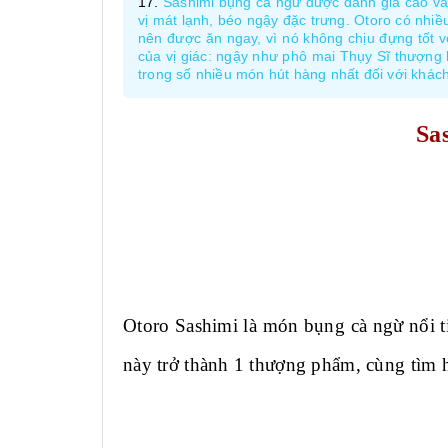
Sashimi bụng cá ngừ được đánh giá cao và y
vị mát lạnh, béo ngậy đặc trưng. Otoro có nhiều mù
nên được ăn ngay, vì nó không chịu đựng tô
của vị giác: ngậy như phô mai Thụy Sĩ thượng 
trong số nhiều món hút hàng nhất đối với khác
Sa
Otoro Sashimi là món bụng cà ngừ nổi t
này trở thành 1 thượng phẩm, cùng tìm hi