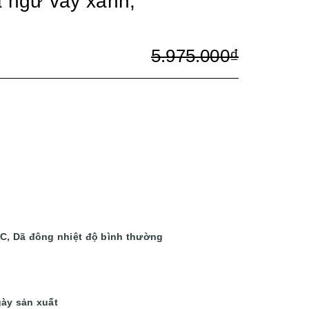
á ngừ vây xanh,
5.975.000₫
ộC, Dã đông nhiệt độ bình thường
ày sản xuất