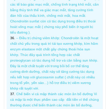
các tế bào giác mạc mắt, chống tình trạng khô mắt, cân
bằng thủy tinh thế va giác mạc mắt, tăng cường tính
đàn hồi của thấu kính, chống mỏi mắt, hoa mắt.
Chondroitin sunfat còn có tác dụng trong điều trị thoái
hoát võng mạc mắt ( chứng này phổ biến ở người bị
tiểu đường ).
– Điều trị chứng viêm khớp: Chondroitin là một hoạt
chất chủ yếu trong quá trì tái tạo xương khớp, kìm hãm
enzym elastase một chất gây chứng thoái hóa sụn
khớp. Thúc đây quá trình tổng hợp các chất
proteoglycan có tác dụng hỗ trợ và cân bằng sụn khớp.
Đây là một chất tuyệt vời trong bồi bổ cơ thể tăng
cường dinh dưỡng, chất này sẽ tăng cường tác dụng
nếu kết hợp với glucosamin sulfat ( chất này có nhiều
trong tổ yến, yến sào…) hỗ trợ điều trị viêm xương
khớp rất tuyệt vời.
Chế biến vi cá mập thành các món ăn bổ dưỡng Vi
cá mập là một thực phẩm cao cấp đắt tiền vì thế chúng
thường được chế biến thành các món ăn bổ dưỡng,