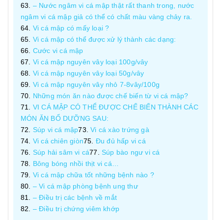
– Nước ngâm vi cá mập thật rất thanh trong, nước
ngâm vi cá mập giả có thể có chất màu vàng chảy ra.
Vi cá mập có mấy loại ?
Vi cá mập có thể được xử lý thành các dạng:
Cước vi cá mập
Vi cá mập nguyên vây loại 100g/vây
Vi cá mập nguyên vây loại 50g/vây
Vi cá mập nguyên vây nhỏ 7-8vây/100g
Những món ăn nào được chế biến từ vi cá mập?
VI CÁ MẬP CÓ THỂ ĐƯỢC CHẾ BIẾN THÀNH CÁC
MÓN ĂN BỔ DƯỠNG SAU:
Súp vi cá mập
Vi cá xào trứng gà
Vi cá chiên giòn
Đu đủ hấp vi cá
Súp hải sâm vi cá
Súp bào ngư vi cá
Bông bóng nhồi thịt vi cá…
Vi cá mập chữa tốt những bệnh nào ?
– Vi cá mập phòng bệnh ung thư
– Điều trị các bệnh về mắt
– Điều trị chứng viêm khớp