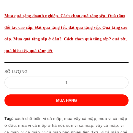
Mua quà tặng doanh nghiệp.
Cách chọn quà tặng sếp.
Quà tặng
đối tác cao cấp.
Đặt quà tặng tết.
đặt quà tặng sếp.
Quà tặng cao
cấp.
Mua quà tặng sếp ở đâu?.
Cách chọn quà tặng sếp? quà tết,
quà biếu tết, quà tặng tết
SỐ LƯỢNG
MUA HÀNG
Tag:
cách chế biến vi cá mập,
mua vây cá mập,
mua vi cá mập
ở đâu,
mua vi cá mập ở hà nội,
sun vi ca map,
vây cá mập,
vi
ca map,
vi cá mập,
vi ca map bao nhieu tien 1kg,
vi cá mập chế