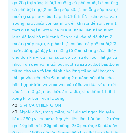
gà,20g thịt xông khói,1 muỗng cà phê muối,1/2 muỗng
cà phê bột ngọt,2 muỗng súp sữa,1 muỗng súp rượu,2
muỗng súp nước bột bắp. B.CHẾ BIẾN: -cho vi cá vào
soong nước,nấu với lửa nhỏ đến khi sôi,để sôi thêm 1
thời gian ngắn, vớt vi cá rửa lại nhiều lần bằng nước
lạnh để loại bỏ mùi tanh.Cho vi cá vào tô đổ thêm 2
muỗng súp rượu, 5 g hành ,1 muỗng cà phê muối,2/3
nước dùng gà,đậy kín miệng tô đem chưng cách thủy
cho đến khi vi cá mềm,sau đó vớt ra để ráo.Thịt gà cắt
nhỏ, trộn đều với muối bột ngọt,sữa,rượu,bột bắp.Lòng
trắng cho vào tô lớn,đánh cho lòng trắng nổi bọt,cho
thịt gà vào trộn đều.Đun nóng 2 muỗng súp dầu,cho
hỗn hợp ở trên và vi cá vào xào đều với lửa vừa, rưới
vào 1 ít mỡ gà, múc thức ăn ra đĩa, cho thêm 1 ít thịt
xông khói băm vụn là xong.
5.VI CÁ CHIÊN GIÒN
Ngoài giòn, trong mềm, mùi vị tươi ngon Nguyên
liệu:- 250g vi cá nước Nguyên liệu làm bột áo: – 2 trứng
gà, 10g bột nổi, 20g bột sống, 250g nước, 50g dầu ăn.
Gia vị: – 1500g dầu ăn (lượng tiêu hao thật sự 75g), 5g