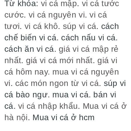
Từ khóa:
vi cá mập
.
vi cá tước
cước
.
vi cá nguyên vi
.
vi cá
tươi
.
vi cá khô
.
súp vi cá
. cách
chế biến vi cá. cách nấu vi cá.
cách ăn vi cá.
giá vi cá mập rẻ
nhất
.
giá vi cá mới nhất
.
giá vi
cá hôm nay.
mua vi cá nguyên
vi
.
các món ngon từ vi cá
. súp vi
cá bào ngư. mua vi cá. bán vi
cá.
vi cá nhập khẩu
.
Mua vi cá ở
hà nội
. Mua vi cá ở hcm