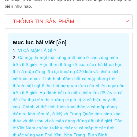
biến như nào,
THÔNG TIN SẢN PHẨM
Mục lục bài viết
[
Ẩn
]
VI CÁ MẬP LÀ GÌ ?
Cá mập là một loài sống phổ biến ở các vùng biển
trên thế giới. Hiện theo thống kê của các nhà khoa học
thì cá mập đang tồn tại khoảng 420 loài và nhiều kích
cở khác nhau. Tình hình đánh bắt cá mập đang trở
thành một nghề thu hút sự quan tâm của nhiều ngư dân
trên thế giới. Họ đánh bắt cá mập phần lớn để lấy vi cá
để tiêu thụ trên thị trường vì giá trị vi cá hiện nay rất
cao. Chính vì thế tình hình khai thác vi cá mập đang
diễn ra khá rầm rộ, ở Mỹ và Trung Quốc tình hình khai
thác và tiêu thụ vi cá mập đang đứng đầu thế giới. Còn
ở Việt Nam chúng ta khai thác vi cá mập ở các tình
thuộc vùng ven Phú Yên, Nha Trang, Bình Định…