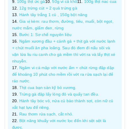
100g thịt ức gà
50g vi cá khô
100g thịt nac cua
12g trứng cút + 2 quả trứng gà
Hành tây trắng 1 củ , 150g bột năng
Gia vị kèm: rau thơm, đường, tiêu, muối, bột ngọt,
nước mắm, giấm đen, rừng
Bước 1: Sơ chế nguyên liệu
Ngâm xương đầu + cánh gà + thịt gà với nước lạnh
+ chút muối ăn pha loãng. Sau đó đem đi nấu sôi và
vặn lửa liu riu canh cho gà mềm thì vớt ra và lấy thịt xé
nhuyễn.
Ngâm vi cá mập với nước ấm + chút rừng đập dập
để khoảng 10 phút cho mềm rồi vớt ra rửa sạch lại để
ráo nước.
Thịt cua bạn sàn kỹ bỏ xương.
Trứng gà đập lấy lòng đỏ và quấy tan đều.
Hành tây bóc vỏ, nửa củ bào thành sợi, còn nữ củ
xắt hạt lựu để riêng.
Rau thơm rửa sạch, cắt nhỏ.
Bột năng khuấy với nước lọc đến khi sệt sệt là
được.