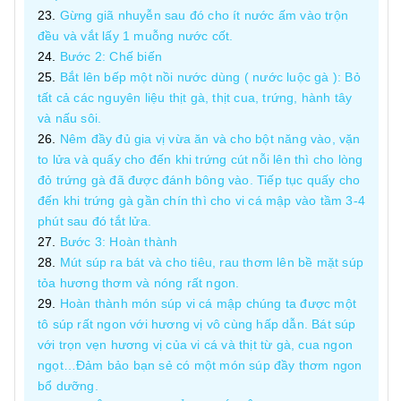
Gừng giã nhuyễn sau đó cho ít nước ấm vào trộn
đều và vắt lấy 1 muỗng nước cốt.
Bước 2: Chế biến
Bắt lên bếp một nồi nước dùng ( nước luộc gà ): Bỏ
tất cả các nguyên liệu thịt gà, thịt cua, trứng, hành tây
và nấu sôi.
Nêm đầy đủ gia vị vừa ăn và cho bột năng vào, vặn
to lửa và quấy cho đến khi trứng cút nỗi lên thì cho lòng
đỏ trứng gà đã được đánh bông vào. Tiếp tục quấy cho
đến khi trứng gà gần chín thì cho vi cá mập vào tầm 3-4
phút sau đó tắt lửa.
Bước 3: Hoàn thành
Mút súp ra bát và cho tiêu, rau thơm lên bề mặt súp
tỏa hương thơm và nóng rất ngon.
Hoàn thành món súp vi cá mập chúng ta được một
tô súp rất ngon với hương vị vô cùng hấp dẫn. Bát súp
với trọn vẹn hương vị của vi cá và thịt từ gà, cua ngon
ngọt…Đảm bảo bạn sẻ có một món súp đầy thơm ngon
bổ dưỡng.