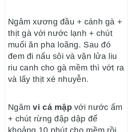
Ngâm xương đầu + cánh gà +
thịt gà với nước lạnh + chút
muối ăn pha loãng. Sau đó
đem đi nấu sôi và vặn lửa liu
riu canh cho gà mềm thì vớt ra
và lấy thịt xé nhuyễn.
Ngâm
vi cá mập
với nước ấm
+ chút rừng đập dập để
khoảng 10 phút cho mềm rồi