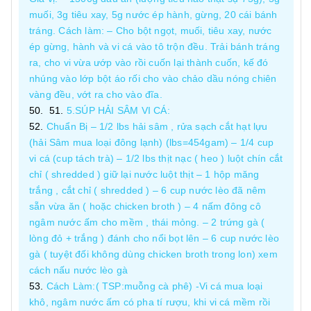
muối, 3g tiêu xay, 5g nước ép hành, gừng, 20 cái bánh
tráng. Cách làm: – Cho bột ngọt, muối, tiêu xay, nước
ép gừng, hành và vi cá vào tô trộn đều. Trải bánh tráng
ra, cho vi vừa ướp vào rồi cuốn lại thành cuốn, kế đó
nhúng vào lớp bột áo rối cho vào chảo dầu nóng chiên
vàng đều, vớt ra cho vào đĩa.
5.SÚP HẢI SÂM VI CÁ:
Chuẩn Bị – 1/2 lbs hải sâm , rửa sạch cắt hạt lựu
(hải Sâm mua loại đông lạnh) (lbs=454gam) – 1/4 cup
vi cá (cup tách trà) – 1/2 lbs thịt nạc ( heo ) luột chín cắt
chỉ ( shredded ) giữ lại nước luột thịt – 1 hộp măng
trắng , cắt chỉ ( shredded ) – 6 cup nước lèo đã nêm
sẵn vừa ăn ( hoặc chicken broth ) – 4 nấm đông cô
ngâm nước ấm cho mềm , thái mỏng. – 2 trứng gà (
lòng đỏ + trắng ) đánh cho nổi bọt lên – 6 cup nước lèo
gà ( tuyệt đối không dùng chicken broth trong lon) xem
cách nấu nước lèo gà
Cách Làm:( TSP:muỗng cà phê) -Vi cá mua loại
khô, ngâm nước ấm có pha tí rượu, khi vi cá mềm rồi