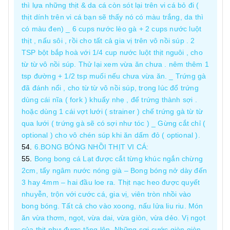
thì lựa những thịt & da cá còn sót lại trên vi cá bỏ đi (
thịt dính trên vi cá bạn sẽ thấy nó có màu trắng, da thì
có màu đen) _ 6 cups nước lèo gà + 2 cups nước luột
thịt , nấu sôi , rồi cho tất cả gia vị trên vô nồi súp . 2
TSP bột bắp hoà với 1/4 cup nước luột thịt nguôi , cho
từ từ vô nồi súp. Thử lại xem vừa ăn chưa . nêm thêm 1
tsp đường + 1/2 tsp muối nếu chưa vừa ăn. _ Trứng gà
đã đánh nổi , cho từ từ vô nồi súp, trong lúc đổ trứng
dùng cái nĩa ( fork ) khuấy nhẹ , để trứng thành sợi .
hoặc dùng 1 cái vợt lưới ( strainer ) chế trứng gà từ từ
qua lưới ( trứng gà sẽ có sợi như tóc ) _ Gừng cắt chỉ (
optional ) cho vô chén súp khi ăn dấm đỏ ( optional ).
6.BONG BÓNG NHỒI THỊT VI CÁ:
Bong bong cá Lạt được cắt từng khúc ngắn chừng
2cm, tẩy ngâm nước nóng già – Bong bóng nở dày đến
3 hay 4mm – hai đầu loe ra. Thịt nạc heo được quyết
nhuyễn, trộn với cước cá, gia vị, viên tròn nhồi vào
bong bóng. Tất cả cho vào xoong, nấu lửa liu riu. Món
ăn vừa thơm, ngọt, vừa dai, vừa giòn, vừa dẻo. Vị ngọt
của thịt như được tăng lên. Những sợi cước giòn giòn