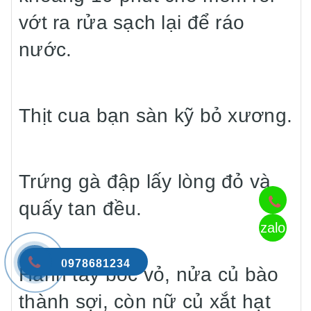
vớt ra rửa sạch lại để ráo
nước.
Thịt cua bạn sàn kỹ bỏ xương.
Trứng gà đập lấy lòng đỏ và
quấy tan đều.
zalo
0978681234
Hành tây bóc vỏ, nửa củ bào
thành sợi, còn nữ củ xắt hạt