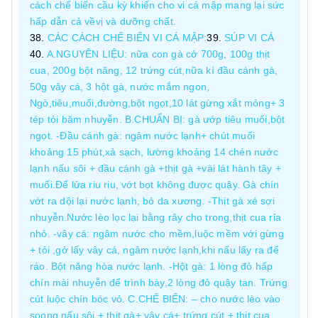
cách chế biến cầu kỳ khiến cho vi cá mập mang lại sức
hấp dẫn cả vềvị và dưỡng chất.
CÁC CÁCH CHẾ BIẾN VI CÁ MẬP:
SÚP VI CÁ
A.NGUYÊN LIỆU: nữa con gà cở 700g, 100g thịt
cua, 200g bột năng, 12 trứng cút,nữa kí đầu cánh gà,
50g vây cá, 3 hột gà, nước mắm ngon,
Ngò,tiêu,muối,đường,bột ngọt,10 lát gừng xắt mỏng+ 3
tép tỏi băm nhuyễn. B.CHUẨN BỊ: gà ướp tiêu muối,bột
ngọt. -Đầu cánh gà: ngâm nước lạnh+ chút muối
khoảng 15 phút,xả sạch, lường khoảng 14 chén nước
lạnh nấu sôi + đầu cánh gà +thịt gà +vài lát hành tây +
muối.Để lửa riu riu, vớt bọt không được quậy. Gà chín
vớt ra dội lại nước lạnh, bỏ da xương. -Thịt gà xé sợi
nhuyễn.Nước lèo lọc lại bằng rây cho trong,thịt cua rỉa
nhỏ. -vây cá: ngâm nước cho mềm,luộc mềm với gừng
+ tỏi ,gở lấy vây cá, ngâm nước lạnh,khi nấu lấy ra để
ráo. Bột năng hòa nước lạnh. -Hột gà: 1 lòng đỏ hấp
chín mài nhuyễn để trình bày,2 lòng đỏ quậy tan. Trứng
cút luộc chín bóc vỏ. C.CHẾ BIẾN: – cho nước lèo vào
soong nấu sôi + thịt gà+ vây cá+ trứng cút + thịt cua.