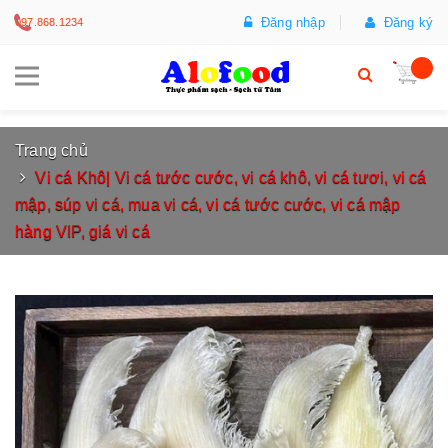
Đăng nhập
Đăng ký
097.868.1234
Trang chủ
Vi cá Khô| Vi cá tước cước, vi cá khô, vi cá tươi, vi cá
mập, súp vi cá, mua vi cá, vi cá tước cước, vi cá mập
hàng VIP, giá vi cá