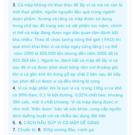
Cá mập không chỉ khai thác để lấy vi cá mà nó còn là
một thực phẩm, nguồn nguyên liệu quá trong ngành
dược phẩm. Xương và răng cá mập được sử dụng
trong chế tác đồ trang sức và vật phẩm lưu niệm, chính
vì thế cá mập đang được ngư dân quan tâm đánh bắt
khá nhiều. Theo tổ chức lương nông thế giới ( FAO) thì
quá trình khai thác vi cá mập ngày càng tăng ( cụ thể
năm 1990 là 693.000 tấn nhưng đến năm 2000 đã là
823.364 tấn ). Người ta, đánh bắt cá mập để lấy vi cá
sau đó vi cá được phơi dưới bóng râm nơi thoáng gió,
khi vi cá gần khô thì dùng gỗ ép chặt 2 bên sau đó tiếp
tục phơi để có được vi cá đều không bị cong.
Vi cá mập phần lớn là sụn vi cá, trong 100g vi cá khô
có 89% đạm, 0,1 % bột đường, 0,02% chất béo, khoảng
384 calo, một ít chất khoáng. Vi cá mập đang được ví
như một “thần dược” bảo vệ sức khỏe, cung cấp nguồn
dinh dưỡng tuyệt vời và nhiều tác dụng đặt biệt.
CÁCH NẤU SÚP VI CÁ MẬP DỄ DÀNG
Chuẩn bị:
300g xương đầu, cánh gà