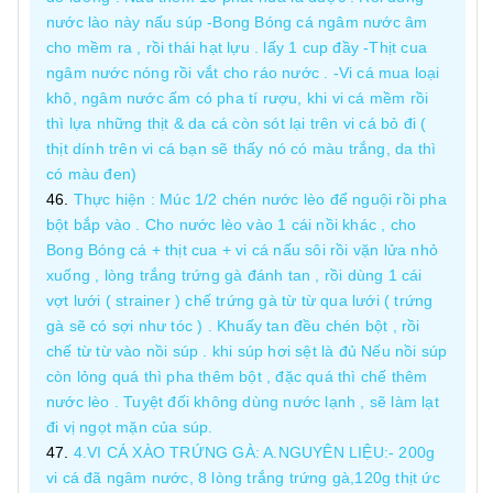
nước lào này nấu súp -Bong Bóng cá ngâm nước âm
cho mềm ra , rồi thái hạt lựu . lấy 1 cup đầy -Thịt cua
ngâm nước nóng rồi vắt cho ráo nước . -Vi cá mua loại
khô, ngâm nước ấm có pha tí rượu, khi vi cá mềm rồi
thì lựa những thịt & da cá còn sót lại trên vi cá bỏ đi (
thịt dính trên vi cá bạn sẽ thấy nó có màu trắng, da thì
có màu đen)
Thực hiện : Múc 1/2 chén nước lèo để nguội rồi pha
bột bắp vào . Cho nước lèo vào 1 cái nồi khác , cho
Bong Bóng cá + thịt cua + vi cá nấu sôi rồi vặn lửa nhỏ
xuống , lòng trắng trứng gà đánh tan , rồi dùng 1 cái
vợt lưới ( strainer ) chế trứng gà từ từ qua lưới ( trứng
gà sẽ có sợi như tóc ) . Khuấy tan đều chén bột , rồi
chế từ từ vào nồi súp . khi súp hơi sệt là đủ Nếu nồi súp
còn lỏng quá thì pha thêm bột , đặc quá thì chế thêm
nước lèo . Tuyệt đối không dùng nước lạnh , sẽ làm lạt
đi vị ngọt mặn của súp.
4.VI CÁ XÀO TRỨNG GÀ: A.NGUYÊN LIỆU:- 200g
vi cá đã ngâm nước, 8 lòng trắng trứng gà,120g thịt ức