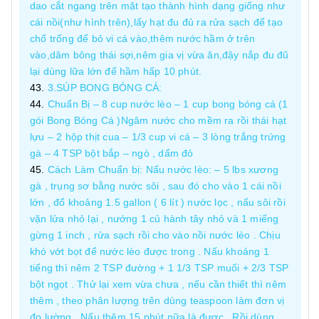
dao cắt ngang trên mặt tạo thành hình dạng giống như
cái nồi(như hình trên),lấy hạt đu đủ ra rửa sạch để tạo
chổ trống để bỏ vi cá vào,thêm nước hầm ở trên
vào,dăm bông thái sợi,nêm gia vị vừa ăn,đậy nắp đu đũ
lại dùng lữa lớn để hầm hấp 10 phút.
3.SÚP BONG BÓNG CÁ:
Chuẩn Bị – 8 cup nước lèo – 1 cup bong bóng cá (1
gói Bong Bóng Cá )Ngâm nước cho mềm ra rồi thái hạt
lựu – 2 hộp thịt cua – 1/3 cup vi cá – 3 lòng trắng trứng
gà – 4 TSP bột bắp – ngò , dấm đỏ
Cách Làm Chuẩn bị: Nấu nước lèo: – 5 lbs xương
gà , trụng sơ bằng nước sôi , sau đó cho vào 1 cái nồi
lớn , đổ khoảng 1.5 gallon ( 6 lít ) nước lọc , nấu sôi rồi
vặn lửa nhỏ lại , nướng 1 củ hành tây nhỏ và 1 miếng
gừng 1 inch , rửa sạch rồi cho vào nồi nước lèo . Chịu
khó vớt bọt để nước lèo được trong . Nấu khoảng 1
tiếng thì nêm 2 TSP đường + 1 1/3 TSP muối + 2/3 TSP
bột ngọt . Thử lại xem vừa chưa , nếu cần thiết thì nêm
thêm , theo phân lượng trên dùng teaspoon làm đơn vị
đo lường . Nấu thêm 15 phút nữa là được . Rồi dùng