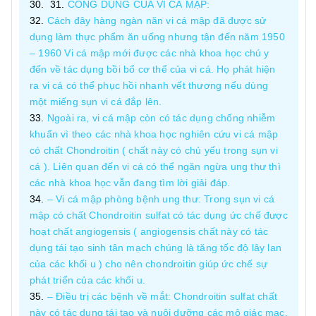
CÔNG DỤNG CỦA VI CÁ MẬP:
Cách đây hàng ngàn năn vi cá mập đã được sử
dụng làm thực phẩm ăn uống nhưng tận đến năm 1950
– 1960 Vi cá mập mới được các nhà khoa học chú y
đến về tác dụng bồi bổ cơ thể của vi cá. Họ phát hiện
ra vi cá có thể phục hồi nhanh vết thương nếu dùng
một miếng sụn vi cá đắp lên.
Ngoài ra, vi cá mập còn có tác dụng chống nhiễm
khuẩn vì theo các nhà khoa học nghiên cứu vi cá mập
có chất Chondroitin ( chất này có chủ yếu trong sụn vi
cá ). Liên quan đến vi cá có thể ngăn ngừa ung thư thì
các nhà khoa học vẫn đang tìm lời giải đáp.
– Vi cá mập phòng bệnh ung thư: Trong sụn vi cá
mập có chất Chondroitin sulfat có tác dụng ức chế được
hoạt chất angiogensis ( angiogensis chất này có tác
dụng tái tạo sinh tân mạch chúng là tăng tốc độ lây lan
của các khối u ) cho nên chondroitin giúp ức chế sự
phát triển của các khối u.
– Điều trị các bệnh về mắt: Chondroitin sulfat chất
này có tác dụng tái tạo và nuôi dưỡng các mô giác mạc,