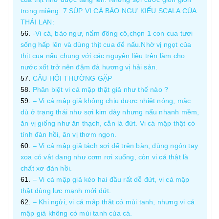
trong miệng. 7.SÚP VI CÁ BÀO NGƯ KIỂU SCALA CỦA
THÁI LAN:
-Vi cá, bào ngư, nấm đông cô,chọn 1 con cua tươi
sống hấp lên và dùng thịt cua để nấu.Nhờ vị ngọt của
thịt cua nấu chung với các nguyên liệu trên làm cho
nước xốt trở nên đậm đà hương vị hải sản.
CÂU HỎI THƯỜNG GẶP
Phân biệt vi cá mập thật giả như thế nào ?
– Vi cá mập giả không chịu được nhiệt nóng, mặc
dù ở trạng thái như sợi kim dày nhưng nấu nhanh mềm,
ăn vị giống như ăn thạch, cắn là đứt. Vi cá mập thật có
tính đàn hồi, ăn vị thơm ngon.
– Vi cá mập giả tách sợi để trên bàn, dùng ngón tay
xoa có vật dạng như cơm rơi xuống, còn vi cá thật là
chất xơ đàn hồi.
– Vi cá mập giả kéo hai đầu rất dễ đứt, vi cá mập
thật dùng lực mạnh mới đứt.
– Khi ngửi, vi cá mập thật có mùi tanh, nhưng vi cá
mập giả không có mùi tanh của cá.