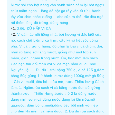
Nước sôi cho bột năng vào sanh sánh,nêm lại bột ngọt+
chút mắm ngon + lòng đỏ hột gà rây vào từ từ + hành
tây vừa chín nhắc xuống. – cho súp ra thố, rắc tiêu ngò,
rải thêm lòng đỏ trứng, dùng nóng.
2.ĐU ĐỦ HẤP VI CÁ
Vi cá mập nổi tiếng nhất bởi hương vị đặc biệt của
nó, cách chế biến vi cá tỉ mỉ, cầu kỳ và hết sức công
phu. Vi cá thượng hạng, đó phải là loại vi cá chùm, dài,
nhìn rõ từng sợi láng mướt, giống như một lớp sụn
mềm, giòn, ngâm trong nước ấm, bóc mỡ, làm sạch.
Các bạn thử đổi món với Vi cá mập hầm đu đu nhé.
Nguyên liệu: – Đu đủ 1 trái nặng 750 g, vi cá 125 g,dăm
bông 50g,gừng,1 ít hành, nước dùng 1000g,mỡ gà 50 g
– Gia vị: muối, tiêu bột, dầu mè, rượu Thiệu hưng Cách
làm: 1. Ngâm,rửa sạch vi cá bằng nước đun sôi gừng
,hành,rượu – Thiệu Hưng,bước thứ 2 là dùng nước
dùng ninh sơ vi cá,dùng nước dùng lại lần nữa,mỡ
gà,nước, dăm bông,muối,dùng tiêu bột ninh với nếp
cho đến khi mềm và nếm được. 2. Đu đủ rửa sạch dùng