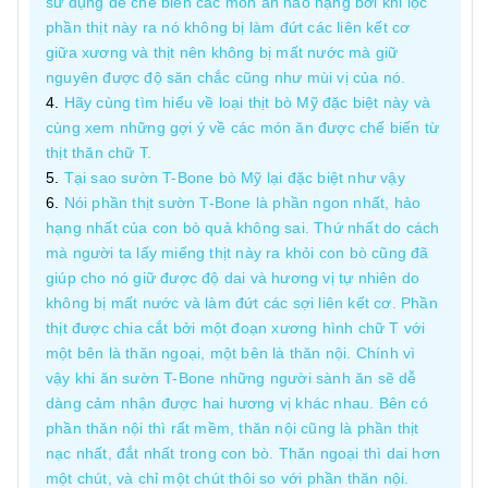
sử dụng để chế biến các món ăn hảo hạng bởi khi lọc
phần thịt này ra nó không bị làm đứt các liên kết cơ
giữa xương và thịt nên không bị mất nước mà giữ
nguyên được độ săn chắc cũng như mùi vị của nó.
Hãy cùng tìm hiểu về loại thịt bò Mỹ đặc biệt này và
cùng xem những gợi ý về các món ăn được chế biến từ
thịt thăn chữ T.
Tại sao sườn T-Bone bò Mỹ lại đặc biệt như vậy
Nói phần thịt sườn T-Bone là phần ngon nhất, hảo
hạng nhất của con bò quả không sai. Thứ nhất do cách
mà người ta lấy miếng thịt này ra khỏi con bò cũng đã
giúp cho nó giữ được độ dai và hương vị tự nhiên do
không bị mất nước và làm đứt các sợi liên kết cơ. Phần
thịt được chia cắt bởi một đoạn xương hình chữ T với
một bên là thăn ngoại, một bên là thăn nội. Chính vì
vậy khi ăn sườn T-Bone những người sành ăn sẽ dễ
dàng cảm nhận được hai hương vị khác nhau. Bên có
phần thăn nội thì rất mềm, thăn nội cũng là phần thịt
nạc nhất, đắt nhất trong con bò. Thăn ngoại thì dai hơn
một chút, và chỉ một chút thôi so với phần thăn nội.