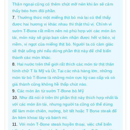
Thăn ngoại cũng có thêm chút mỡ nên khi ăn sẽ cảm
thấy béo hơn đôi phần.
Thưởng thức một miếng thịt bò mà lại có thể thấy
được hai hương vị khác nhau thì thật thú vị. Chính vì
sườn T-Bone rất mềm nên nó phù hợp với các món ăn
tái, món này sẽ giúp bạn cảm nhận được hết vị béo, vị
mềm, vị ngọt của miếng thịt bò. Người ta có cảm giác
sẽ thật uổng phí nếu dùng phần thịt này để chế biến
thành các món khác.
Hai nước trên thế giới rất thích các món từ thịt thăn
hình chữ T là Mỹ và Úc.Tại các nhà hàng lớn, những
món từ bò T-Bone là những món cực kỳ cao cấp và có
giá thành cũng không hề thấp chút nào.
Các món ăn từ sườn T-Bone bò Mỹ
Như đã nói ở trên thì phần thịt này thích hợp nhất là
với các món ăn tái, nhưng người ta cũng có thể dùng
để làm món chiên, nướng, bít tết hoặc T Bone steak để
ăn kèm khoai tây và bánh mì.
Với món T-Bone steak huyền thoại, việc chế biến