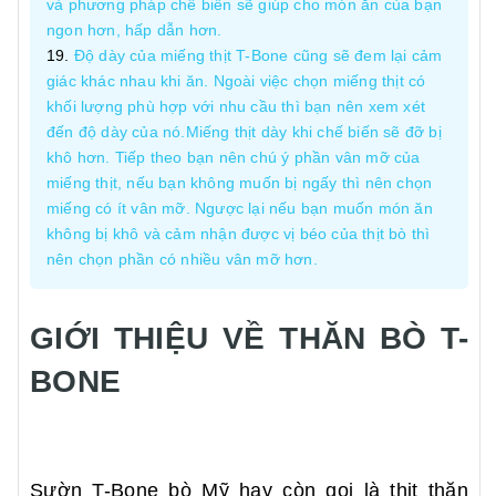
và phương pháp chế biến sẽ giúp cho món ăn của bạn
ngon hơn, hấp dẫn hơn.
Độ dày của miếng thịt T-Bone cũng sẽ đem lại cảm
giác khác nhau khi ăn. Ngoài việc chọn miếng thịt có
khối lượng phù hợp với nhu cầu thì bạn nên xem xét
đến độ dày của nó.Miếng thịt dày khi chế biến sẽ đỡ bị
khô hơn. Tiếp theo bạn nên chú ý phần vân mỡ của
miếng thịt, nếu bạn không muốn bị ngấy thì nên chọn
miếng có ít vân mỡ. Ngược lại nếu bạn muốn món ăn
không bị khô và cảm nhận được vị béo của thịt bò thì
nên chọn phần có nhiều vân mỡ hơn.
GIỚI THIỆU VỀ THĂN BÒ T-
BONE
Sườn T-Bone bò Mỹ hay còn gọi là thịt thăn