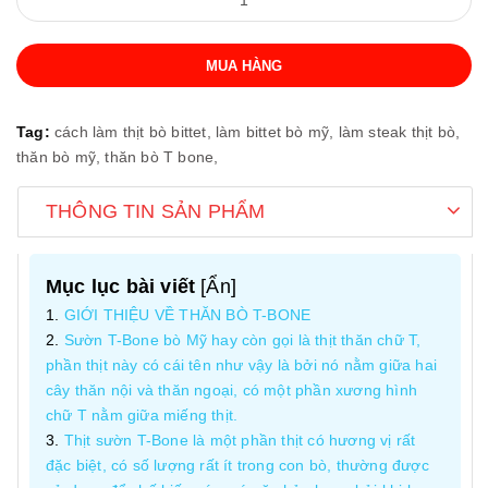
MUA HÀNG
Tag:
cách làm thịt bò bittet,
làm bittet bò mỹ,
làm steak thịt bò,
thăn bò mỹ,
thăn bò T bone,
THÔNG TIN SẢN PHẨM
Mục lục bài viết
[
Ẩn
]
GIỚI THIỆU VỀ THĂN BÒ T-BONE
Sườn T-Bone bò Mỹ hay còn gọi là thịt thăn chữ T,
phần thịt này có cái tên như vậy là bởi nó nằm giữa hai
cây thăn nội và thăn ngoại, có một phần xương hình
chữ T nằm giữa miếng thịt.
Thịt sườn T-Bone là một phần thịt có hương vị rất
đặc biệt, có số lượng rất ít trong con bò, thường được