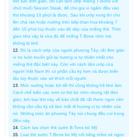
hết sức đơn giản, chỉ cần tẩm ướp miếng T-Bone với
chút muối Season Steak, để cho gia vị ngấm đều vào
thịt khoảng 10 phút là được. Sau khi ướp xong thì cho
lên chả rán hoặc nướng trên bếp than hoa khoảng 7
đến 10 phút tùy thuộc vào độ dày của miếng thịt. Thời
gian như vậy là vừa đủ để miếng T-Bone chín mà
không bị khô.
Đó là cách ướp của người phương Tây, rất đơn giản
vì họ luôn muốn giữ lại hương vị tự nhiên nhất cho
miếng thịt đặc biệt này. Còn với cách tẩm ướp của
người Việt Nam thì có phần cầu kỳ hơn và được biến
tấu tùy thuộc vào sở thích mỗi người.
Món nướng hoặc bít-tết thì cũng không hề khó làm.
Cách chế biến các món từ thịt bò nhìn chung rất đơn
giản, bởi loại thịt này về bản chất đã rất thơm ngon nên
không cần cầu kỳ sẽ làm mất đi hương vị tự nhiên của
nó. Những món ăn phương Tây nói chung đều coi trọng
điều này.
Cách lựa chọn thịt sườn B-Tone bò Mỹ
Loại thịt sườn T-Bone bò Mỹ nổi tiếng mềm và ngon