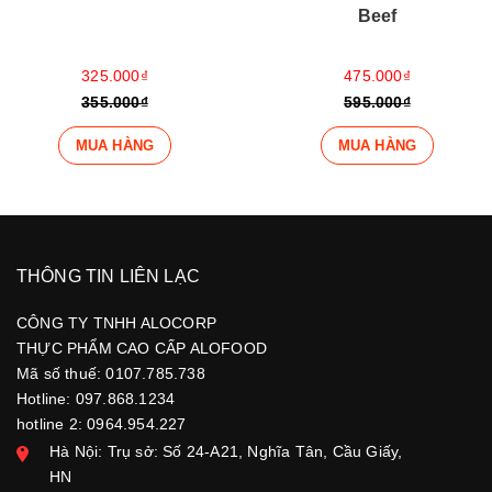
Beef
Beef
475.000₫
475.000₫
595.000₫
595.000₫
MUA HÀNG
MUA HÀNG
THÔNG TIN LIÊN LẠC
CÔNG TY TNHH ALOCORP
THỰC PHẨM CAO CẤP ALOFOOD
Mã số thuế: 0107.785.738
Hotline: 097.868.1234
hotline 2: 0964.954.227
Hà Nội: Trụ sở: Số 24-A21, Nghĩa Tân, Cầu Giấy,
HN