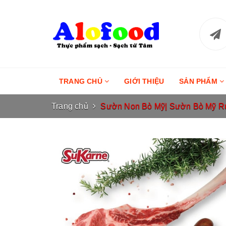
TRANG CHỦ
GIỚI THIỆU
SẢN PHẨM
Trang chủ
Sườn Non Bò Mỹ| Sườn Bò Mỹ Rút