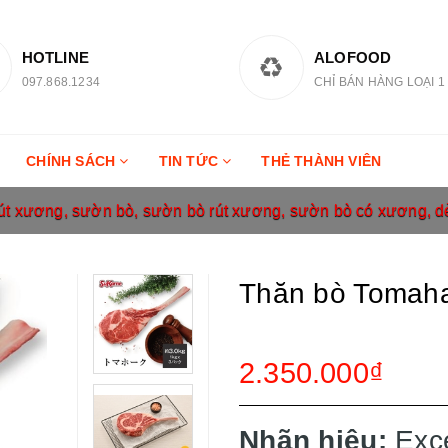
HOTLINE
ALOFOOD
097.868.1234
CHỈ BÁN HÀNG LOẠI 1
CHÍNH SÁCH
TIN TỨC
THẺ THÀNH VIÊN
 xương, sườn bò, sườn bò rút xương, sườn bò có xương, d
Thăn bò Tomah
2.350.000₫
Nhãn hiệu:
Exce