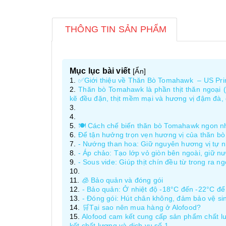
THÔNG TIN SẢN PHẨM
Mục lục bài viết
[
Ẩn
]
✅Giới thiệu về Thăn Bò Tomahawk – US Pri
Thăn bò Tomahawk là phần thịt thăn ngoại 
kẽ đều đặn, thịt mềm mại và hương vị đậm đà, 
🍽️ Cách chế biến thăn bò Tomahawk ngon n
Để tận hưởng trọn vẹn hương vị của thăn b
- Nướng than hoa: Giữ nguyên hương vị tự nh
- Áp chảo: Tạo lớp vỏ giòn bên ngoài, giữ n
- Sous vide: Giúp thịt chín đều từ trong ra 
🧊 Bảo quản và đóng gói
- Bảo quản: Ở nhiệt độ -18°C đến -22°C để
- Đóng gói: Hút chân không, đảm bảo vệ si
🛒Tại sao nên mua hàng ở Alofood?
Alofood cam kết cung cấp sản phẩm chất lư
kết chất lượng và dịch vụ số 1.