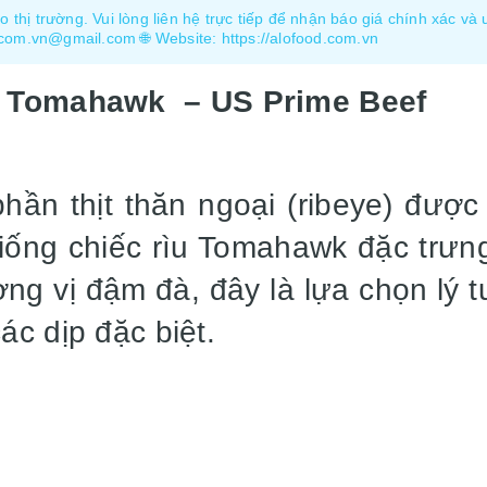
 thị trường. Vui lòng liên hệ trực tiếp để nhận báo giá chính xác và 
.com.vn@gmail.com 🌐 Website: https://alofood.com.vn
Bò Tomahawk – US Prime Beef
phần thịt thăn ngoại (ribeye) đư
giống chiếc rìu Tomahawk đặc trưn
ơng vị đậm đà, đây là lựa chọn lý 
c dịp đặc biệt.