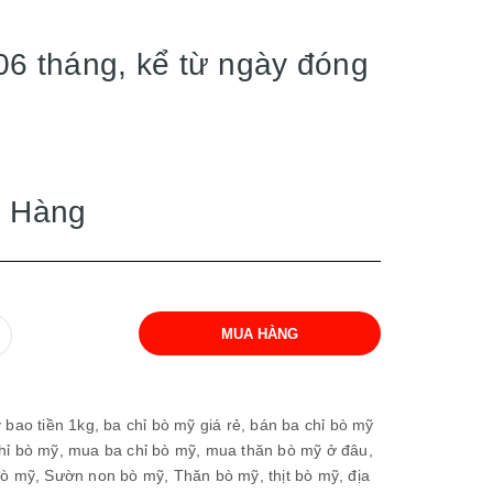
6 tháng, kể từ ngày đóng
 Hàng
MUA HÀNG
 bao tiền 1kg,
ba chỉ bò mỹ giá rẻ,
bán ba chỉ bò mỹ
chỉ bò mỹ,
mua ba chỉ bò mỹ,
mua thăn bò mỹ ở đâu,
bò mỹ,
Sườn non bò mỹ,
Thăn bò mỹ,
thịt bò mỹ,
địa