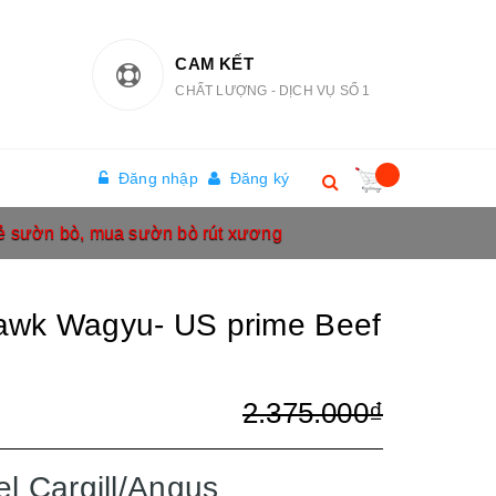
CAM KẾT
CHẤT LƯỢNG - DỊCH VỤ SỐ 1
Đăng nhập
Đăng ký
ẻ sườn bò, mua sườn bò rút xương
awk Wagyu- US prime Beef
2.375.000₫
l Cargill/Angus