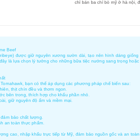
chỉ bán ba chỉ bò mỹ ở hà nội,
đ
me Beef
(ribeye) được giữ nguyên xương sườn dài, tạo nên hình dáng giống
đây là lựa chọn lý tưởng cho những bữa tiệc nướng sang trọng hoặc c
hất
ò Tomahawk, bạn có thể áp dụng các phương pháp chế biến sau:
iên, thịt chín đều và thơm ngon.
ước bên trong, thích hợp cho khẩu phần nhỏ.
ngoài, giữ nguyên độ ẩm và mềm mại.
 đảm bảo chất lượng.
nh an toàn thực phẩm.
ợng cao, nhập khẩu trực tiếp từ Mỹ, đảm bảo nguồn gốc và an toàn 