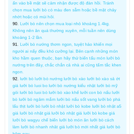
ấn vào bề mặt sẽ cảm nhận được độ đàn hồi. Tránh
chọn mua lưỡi bò có màu đen sẫm hoặc bề mặt chảy
nhớt hoặc có mùi hôi.
Lưỡi bò nên chọn mua loại nhỏ khoảng 1.4kg.
Không nên ăn quá thường xuyên, mỗi tuần nên dùng
khoảng 1-2 lần.
Lưỡi bò nướng thơm ngon, tuyệt hảo khiến mọi
người ai nấy đều khó cưỡng lại. Bên cạnh những món
kho hầm quen thuộc, bạn hãy thử biến tấu món lưỡi bò
nướng trên đây, chắc chắn cả nhà ai cũng tấm tắc khen
ngon.
lưỡi bò lưỡi bò nướng lưỡi bò xào lưỡi bò xào sả ớt
giá lưỡi bò luoi bo lưỡi bò nướng kiểu nhật lưỡi bò mỹ
gỏi lưỡi bò luoi bò lưỡi bò xào khế lưỡi con bò nấu lưỡi
bò lưỡi bò ngâm mắm lưỡi bò nấu sốt vang lưỡi bò phá
lấu thịt lưỡi bò lưỡi bò nhật lưỡi bò kobe lưỡi bò nhật a5
giá lưỡi bò nhật giá lưỡi bò nhật giá lưỡi bò kobe giá
lưỡi bò wagyu chế biến lưỡi bò món ăn lưỡi bò cách
làm lưỡi bò nhanh nhât giá lưỡi bò mới nhất giá lưỡi bò
hôm nay