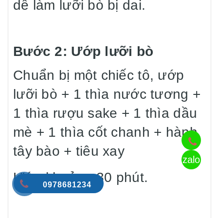
dễ làm lưỡi bò bị dai.
Bước 2: Ướp lưỡi bò
Chuẩn bị một chiếc tô, ướp
lưỡi bò + 1 thìa nước tương +
1 thìa rượu sake + 1 thìa dầu
mè + 1 thìa cốt chanh + hành
tây bào + tiêu xay
zalo
Ướp khoảng 30 phút.
0978681234