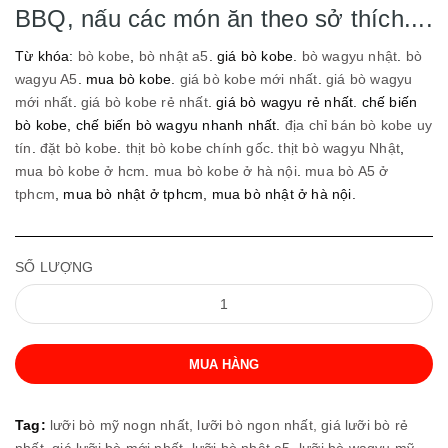
BBQ, nấu các món ăn theo sở thích....
Từ khóa:
bò kobe
,
bò nhật a5
. giá bò kobe.
bò wagyu nhật
.
bò
wagyu A5
. mua bò kobe.
giá bò kobe mới nhất
.
giá bò wagyu
mới nhất
.
giá bò kobe rẻ nhất
. giá bò wagyu rẻ nhất. chế biến
bò kobe, chế biến bò wagyu nhanh nhất.
địa chỉ bán bò kobe uy
tín
.
đặt bò kobe
.
thịt bò kobe chính gốc
.
thịt bò wagyu Nhật
,
mua bò kobe ở hcm
.
mua bò kobe ở hà nội
.
mua bò A5 ở
tphcm
, mua bò nhật ở tphcm, mua bò nhật ở hà nội.
SỐ LƯỢNG
MUA HÀNG
Tag:
lưỡi bò mỹ nogn nhất,
lưỡi bò ngon nhất,
giá lưỡi bò rẻ