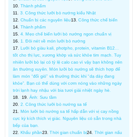
Thành phẩm
3. Công thức lưỡi bò nướng kiểu Nhật
Chuẩn bị các nguyên liệu
Công thức chế biến
Thành phẩm
4. Mẹo chế biến lưỡi bò nướng ngon chuẩn vị
1. Đôi nét về món lưỡi bò nướng
Lưỡi bò giàu kali, photpho, protein, vitamin B12…
tốt cho thị lực, xương khớp và sức khỏe tim mạch. Tuy
nhiên lưỡi bò lại có tỷ lệ calo cao vì vậy bạn không nên
ăn thường xuyên. Món lưỡi bò nướng sẽ thích hợp để
làm món “đổi gió” và thưởng thức khi “dạ dày đang
khỏe”. Bạn có thể dùng với cơm nóng vào những ngày
trời lạnh hay nhậu với bia tươi giải nhiệt ngày hè.
Ảnh: Sưu tầm
2. Công thức lưỡi bò nướng sa tế
Món lưỡi bò nướng sa tế hấp dẫn với vị cay nồng
cực kỳ kích thích vị giác. Nguyên liệu có sẵn trong nhà
bếp của bạn.
Khẩu phần
Thời gian chuẩn bị
Thời gian nấu