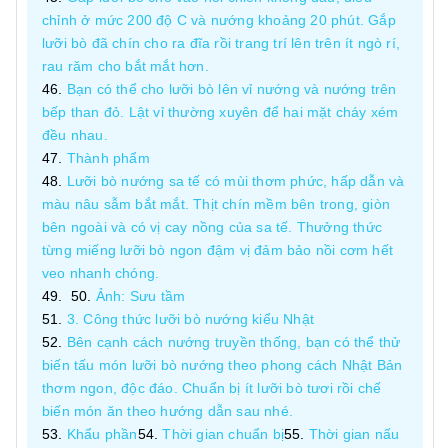
chỉnh ở mức 200 độ C và nướng khoảng 20 phút. Gắp
lưỡi bò đã chín cho ra đĩa rồi trang trí lên trên ít ngò rí,
rau răm cho bắt mắt hơn.
Bạn có thể cho lưỡi bò lên vỉ nướng và nướng trên
bếp than đỏ. Lật vỉ thường xuyên để hai mặt cháy xém
đều nhau.
Thành phẩm
Lưỡi bò nướng sa tế có mùi thơm phức, hấp dẫn và
màu nâu sẫm bắt mắt. Thịt chín mềm bên trong, giòn
bên ngoài và có vị cay nồng của sa tế. Thưởng thức
từng miếng lưỡi bò ngon đậm vị đảm bảo nồi cơm hết
veo nhanh chóng.
Ảnh: Sưu tầm
3. Công thức lưỡi bò nướng kiểu Nhật
Bên cạnh cách nướng truyền thống, bạn có thể thử
biến tấu món lưỡi bò nướng theo phong cách Nhật Bản
thơm ngon, độc đáo. Chuẩn bị ít lưỡi bò tươi rồi chế
biến món ăn theo hướng dẫn sau nhé.
Khẩu phần
Thời gian chuẩn bị
Thời gian nấu