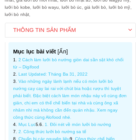
nhất,
giá lưỡi bò mới nhất,
lưỡi bò nhật a5,
lưỡi bò wagyu mỹ,
lưỡi bò kobe,
lưỡi bò wayu,
lưỡi bò úc,
giá lưỡi bò,
lưỡi bò mỹ,
lưỡi bò nhật,
THÔNG TIN SẢN PHẨM
Mục lục bài viết
[
Ẩn
]
2 Cách làm lưỡi bò nướng giòn dai sần sật khó chối
từ – Digifood
Last Updated: Tháng Ba 31, 2022
Vào những ngày lành lạnh nếu có món lưỡi bò
nướng cay cay lai rai với chút bia hoặc rượu thì tuyệt
phải biết. Đặc biệt cách làm món nhậu này vô cùng đơn
giản, chị em có thể chế biến tại nhà và cùng ông xã
nhâm nhi mà không cần đến quán nhậu. Xem ngay
công thức cùng Alofood nhé.
Mục Lục
1. Đôi nét về món lưỡi bò nướng
2. Công thức lưỡi bò nướng sa tế
Chuẩn bị các nguyên liệu
Công thức chế biến