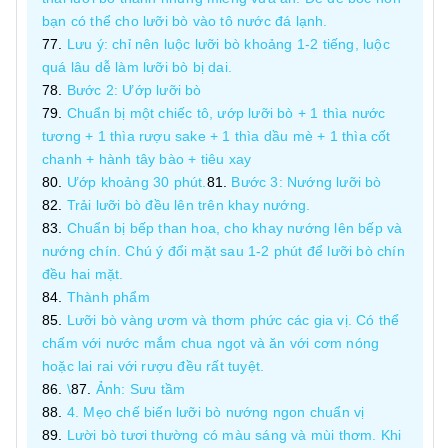
bạn có thể cho lưỡi bò vào tô nước đá lạnh.
Lưu ý: chỉ nên luộc lưỡi bò khoảng 1-2 tiếng, luộc
quá lâu dễ làm lưỡi bò bị dai.
Bước 2: Ướp lưỡi bò
Chuẩn bị một chiếc tô, ướp lưỡi bò + 1 thìa nước
tương + 1 thìa rượu sake + 1 thìa dầu mè + 1 thìa cốt
chanh + hành tây bào + tiêu xay
Ướp khoảng 30 phút.
Bước 3: Nướng lưỡi bò
Trải lưỡi bò đều lên trên khay nướng.
Chuẩn bị bếp than hoa, cho khay nướng lên bếp và
nướng chín. Chú ý đổi mặt sau 1-2 phút để lưỡi bò chín
đều hai mặt.
Thành phẩm
Lưỡi bò vàng ươm và thơm phức các gia vị. Có thể
chấm với nước mắm chua ngọt và ăn với cơm nóng
hoặc lai rai với rượu đều rất tuyệt.
\
Ảnh: Sưu tầm
4. Mẹo chế biến lưỡi bò nướng ngon chuẩn vị
Lười bò tươi thường có màu sáng và mùi thơm. Khi