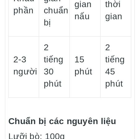
gian
thời
phần
chuẩn
nấu
gian
bị
2
2
2-3
tiếng
15
tiếng
người
30
phút
45
phút
phút
Chuẩn bị các nguyên liệu
Lưỡi bò: 100g