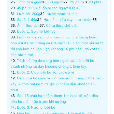
Tổng thời gian
2-3 người
25 phút
20 phút
45 phút
Chuẩn bị các nguyên liệu
Lưỡi bò: 200g
Nước mắm: ½ thìa
Sa tế: 1 thìa
Hạt nêm, tiêu xay, nước mắm
Ảnh: Sưu tầm
Công thức chế biến
Bước 1: Sơ chế lưỡi bò
Lưỡi bò rửa sạch với nước muối pha loãng hoặc
bóp với ít rượu trắng và rửa sạch. Đun sôi một nồi nước
rồi cho lưỡi bò vào luộc khoảng 10 phút sau đó vớt ra
cho ráo nước.
Tách bỏ lớp da trắng bên ngoài và thái lưỡi bò
thành những lát dày khoảng chừng 1 lóng tay.
Bước 2: Ướp lưỡi bò với các gia vị
Ướp lưỡi bò cùng với ½ thìa nước mắm, 1 thìa tiêu
xay, ⅓ thìa hạt nêm để gia vị ngấm đều khoảng 15
phút.
Sau 15 phút bạn nêm thêm 1 thìa sa tế, trộn đều
hỗn hợp lần nữa trước khi nướng.
Bước 3: Nướng lưỡi bò
Gắp lưỡi bò cho vào nồi chiên không dầu, điều