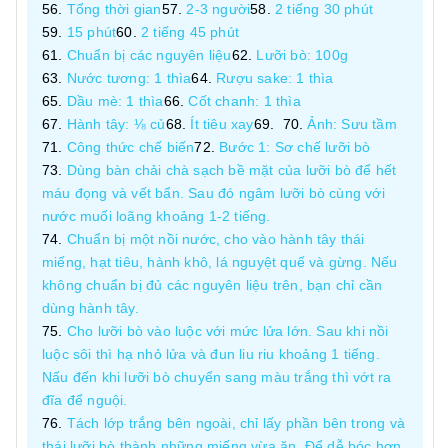
Tổng thời gian
2-3 người
2 tiếng 30 phút
15 phút
2 tiếng 45 phút
Chuẩn bị các nguyên liệu
Lưỡi bò: 100g
Nước tương: 1 thìa
Rượu sake: 1 thìa
Dầu mè: 1 thìa
Cốt chanh: 1 thìa
Hành tây: ⅛ củ
Ít tiêu xay
Ảnh: Sưu tầm
Công thức chế biến
Bước 1: Sơ chế lưỡi bò
Dùng bàn chải chà sạch bề mặt của lưỡi bò để hết
máu đọng và vết bẩn. Sau đó ngâm lưỡi bò cùng với
nước muối loãng khoảng 1-2 tiếng.
Chuẩn bị một nồi nước, cho vào hành tây thái
miếng, hạt tiêu, hành khô, lá nguyệt quế và gừng. Nếu
không chuẩn bị đủ các nguyên liệu trên, bạn chỉ cần
dùng hành tây.
Cho lưỡi bò vào luộc với mức lửa lớn. Sau khi nồi
luộc sôi thì hạ nhỏ lửa và đun liu riu khoảng 1 tiếng.
Nấu đến khi lưỡi bò chuyển sang màu trắng thì vớt ra
đĩa để nguội.
Tách lớp trắng bên ngoài, chỉ lấy phần bên trong và
thái lưỡi bò thành những miếng vừa ăn. Để dễ bóc hơn