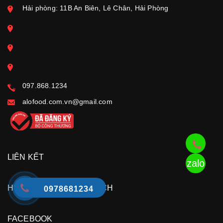
Hải phòng: 11B An Biên, Lê Chân, Hải Phòng
097.868.1234
alofood.com.vn@gmail.com
LIÊN KẾT
zalo
HƯỚNG DẪN CHÍNH SÁCH
0978681234
FACEBOOK