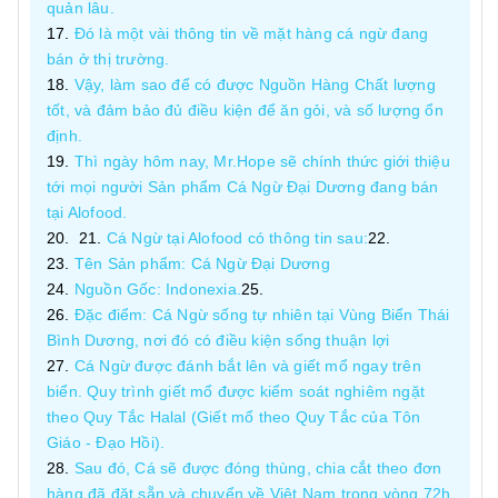
quản lâu.
Đó là một vài thông tin về mặt hàng cá ngừ đang
bán ở thị trường.
Vậy, làm sao để có được Nguồn Hàng Chất lượng
tốt, và đảm bảo đủ điều kiện để ăn gỏi, và số lượng ổn
định.
Thì ngày hôm nay, Mr.Hope sẽ chính thức giới thiệu
tới mọi người Sản phẩm Cá Ngừ Đại Dương đang bán
tại Alofood.
Cá Ngừ tại Alofood có thông tin sau:
Tên Sản phẩm: Cá Ngừ Đại Dương
Nguồn Gốc: Indonexia.
Đặc điểm: Cá Ngừ sống tự nhiên tại Vùng Biển Thái
Bình Dương, nơi đó có điều kiện sống thuận lợi
Cá Ngừ được đánh bắt lên và giết mổ ngay trên
biển. Quy trình giết mổ được kiểm soát nghiêm ngặt
theo Quy Tắc Halal (Giết mổ theo Quy Tắc của Tôn
Giáo - Đạo Hồi).
Sau đó, Cá sẽ được đóng thùng, chia cắt theo đơn
hàng đã đặt sẵn và chuyển về Việt Nam trong vòng 72h