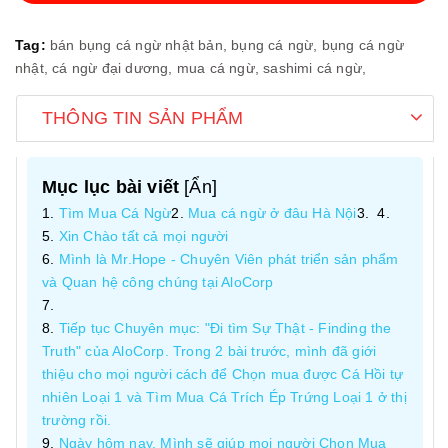
Tag:
bán bụng cá ngừ nhật bản,
bụng cá ngừ,
bụng cá ngừ
nhật,
cá ngừ đại dương,
mua cá ngừ,
sashimi cá ngừ,
THÔNG TIN SẢN PHẨM
Mục lục bài viết
[
Ẩn
]
Tìm Mua Cá Ngừ
Mua cá ngừ ở đâu Hà Nội
Xin Chào tất cả mọi người
Mình là Mr.Hope - Chuyên Viên phát triển sản phẩm
và Quan hệ công chúng tại AloCorp
Tiếp tục Chuyên mục: "Đi tìm Sự Thật - Finding the
Truth" của AloCorp. Trong 2 bài trước, mình đã giới
thiệu cho mọi người cách để Chọn mua được Cá Hồi tự
nhiên Loại 1 và Tìm Mua Cá Trích Ép Trứng Loại 1 ở thị
trường rồi.
Ngày hôm nay, Mình sẽ giúp mọi người Chọn Mua