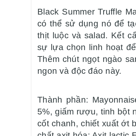
Black Summer Truffle M
có thể sử dụng nó để tạ
thịt luộc và salad. Kết 
sự lựa chọn linh hoạt đ
Thêm chút ngọt ngào san
ngon và độc đáo này.
Thành phần: Mayonnaise
5%, giấm rượu, tinh bột 
cốt chanh, chiết xuất ớt 
chất axit hóa: Axit lactic