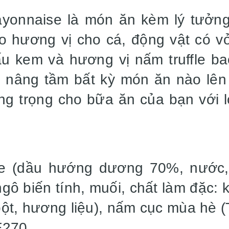
ayonnaise là món ăn kèm lý tưởn
o hương vị cho cá, động vật có vỏ,
cấu kem và hương vị nấm truffle b
ể nâng tầm bất kỳ món ăn nào lên
g trọng cho bữa ăn của bạn với 
 (dầu hướng dương 70%, nước, l
ngô biến tính, muối, chất làm đặc:
bột, hương liệu), nấm cục mùa hè (
 E270.