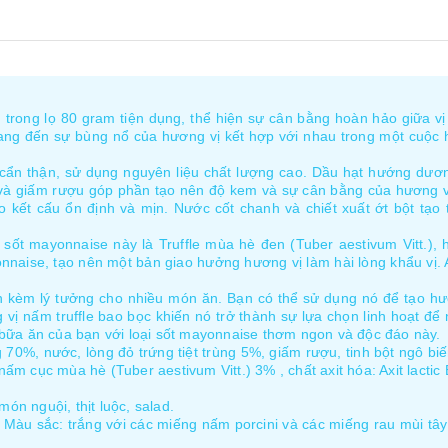
trong lọ 80 gram tiện dụng, thể hiện sự cân bằng hoàn hảo giữa 
ang đến sự bùng nổ của hương vị kết hợp với nhau trong một cuộc 
cẩn thận, sử dụng nguyên liệu chất lượng cao. Dầu hạt hướng dươ
 và giấm rượu góp phần tạo nên độ kem và sự cân bằng của hương vị
 kết cấu ổn định và mịn. Nước cốt chanh và chiết xuất ớt bột tạo
i sốt mayonnaise này là Truffle mùa hè đen (Tuber aestivum Vitt.)
aise, tạo nên một bản giao hưởng hương vị làm hài lòng khẩu vị. Ax
kèm lý tưởng cho nhiều món ăn. Bạn có thể sử dụng nó để tạo hươn
g vị nấm truffle bao bọc khiến nó trở thành sự lựa chọn linh hoạt đ
bữa ăn của bạn với loại sốt mayonnaise thơm ngon và độc đáo này.
%, nước, lòng đỏ trứng tiệt trùng 5%, giấm rượu, tinh bột ngô biến
nấm cục mùa hè (Tuber aestivum Vitt.) 3% , chất axit hóa: Axit lactic
ón nguội, thịt luộc, salad.
Màu sắc: trắng với các miếng nấm porcini và các miếng rau mùi tây