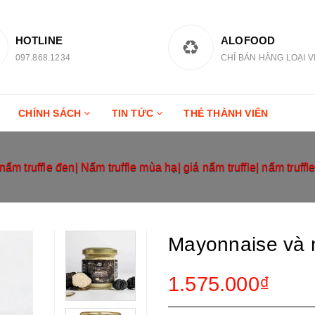
HOTLINE
ALOFOOD
097.868.1234
CHỈ BÁN HÀNG LOẠI V
CHÍNH SÁCH
TIN TỨC
THẺ THÀNH VIÊN
truffle đen| Nấm truffle mùa hạ| giá nấm truffle| nấm truffle 
Mayonnaise và 
1.575.000₫