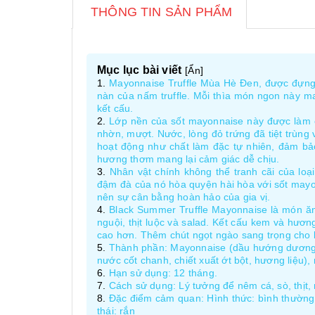
THÔNG TIN SẢN PHẨM
Mục lục bài viết
[
Ẩn
]
Mayonnaise Truffle Mùa Hè Đen, được đựng 
nàn của nấm truffle. Mỗi thìa món ngon này m
kết cấu.
Lớp nền của sốt mayonnaise này được làm 
nhờn, mượt. Nước, lòng đỏ trứng đã tiệt trùng
hoạt động như chất làm đặc tự nhiên, đảm bảo
hương thơm mang lại cảm giác dễ chịu.
Nhân vật chính không thể tranh cãi của loạ
đậm đà của nó hòa quyện hài hòa với sốt mayonn
nên sự cân bằng hoàn hảo của gia vị.
Black Summer Truffle Mayonnaise là món ăn 
nguội, thịt luộc và salad. Kết cấu kem và hươn
cao hơn. Thêm chút ngọt ngào sang trọng cho 
Thành phần: Mayonnaise (dầu hướng dương 70
nước cốt chanh, chiết xuất ớt bột, hương liệu), 
Hạn sử dụng: 12 tháng.
Cách sử dụng: Lý tưởng để nêm cá, sò, thịt, m
Đặc điểm cảm quan: Hình thức: bình thường 
thái: rắn