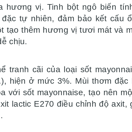
 hương vị. Tinh bột ngô biến tín
 đặc tự nhiên, đảm bảo kết cấu ổ
bột tạo thêm hương vị tươi mát và 
ễ chịu.
ể tranh cãi của loại sốt mayonnai
t.), hiện ở mức 3%. Mùi thơm đặc
òa với sốt mayonnaise, tạo nên m
Axit lactic E270 điều chỉnh độ axi
.