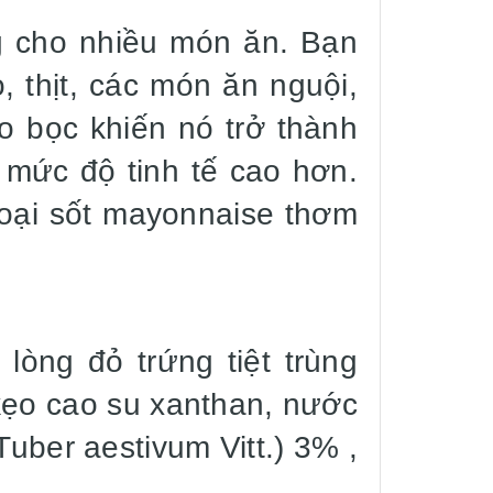
g cho nhiều món ăn. Bạn
 thịt, các món ăn nguội,
ao bọc khiến nó trở thành
 mức độ tinh tế cao hơn.
loại sốt mayonnaise thơm
òng đỏ trứng tiệt trùng
 kẹo cao su xanthan, nước
Tuber aestivum Vitt.) 3% ,