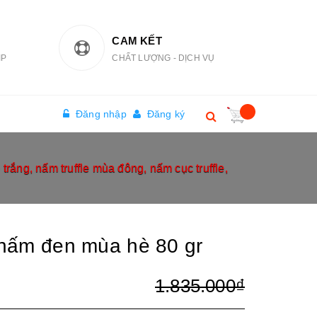
CAM KẾT
IP
CHẤT LƯỢNG - DỊCH VỤ
Đăng nhập
Đăng ký
trắng, nấm truffle mùa đông, nấm cục truffle,
nấm đen mùa hè 80 gr
1.835.000₫