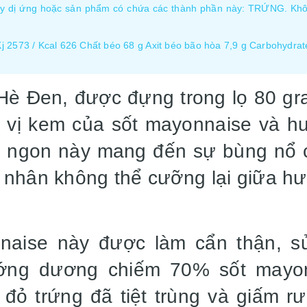
ây dị ứng hoặc sản phẩm có chứa các thành phần này: TRỨNG. Khôn
Kj 2573 / Kcal 626 Chất béo 68 g Axit béo bão hòa 7,9 g Carbohydrat
Hè Đen, được đựng trong lọ 80 gra
 vị kem của sốt mayonnaise và 
ón ngon này mang đến sự bùng nổ 
nhân không thể cưỡng lại giữa hươ
naise này được làm cẩn thận, sử
ớng dương chiếm 70% sốt mayon
đỏ trứng đã tiệt trùng và giấm 