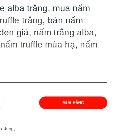
ffle alba trắng, mua nấm
ruffle trắng
, bán nấm
 đen giá, nấm trắng alba,
,
nấm truffle mùa hạ
,
nấm
g
MUA HÀNG
ùa đông,