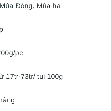
e Mùa Đông, Mùa hạ
p
200g/pc
ừ 17tr-73tr/ túi 100g
 hàng