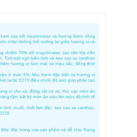
vị kem của sốt mayonnaise và hương thơm nồng
hôn nhân không thể cưỡng lại giữa hương vị và
ng chiếm 70% sốt mayonnaise, tạo nên lớp nền
. Tinh bột ngô biến tính và kẹo cao su xanthan
 thêm hương vị tươi mát và màu sắc, đồng thời
, hiện ở mức 3%. Mùi thơm đặc biệt và hương vị
it lactic E270 điều chỉnh độ axit, góp phần tạo
g vị cho cá, động vật có vỏ, thịt, các món ăn
ể nâng tầm bất kỳ món ăn nào lên mức độ tinh tế
 tính, muối, chất làm đặc: kẹo cao su xanthan,
 E270.
 Mùi: đặc trưng của sản phẩm và dễ chịu Trạng