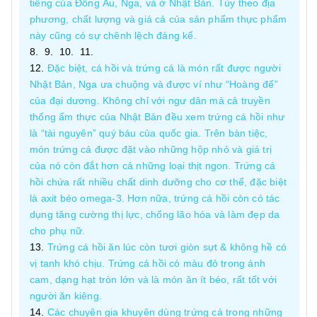
tiếng của Đông Âu, Nga, và ở Nhật Bản. Tùy theo địa
phương, chất lượng và giá cả của sản phẩm thực phẩm
này cũng có sự chênh lệch đáng kể.
Đặc biệt, cá hồi và trứng cá là món rất được người
Nhật Bản, Nga ưa chuộng và được ví như “Hoàng đế”
của đại dương. Không chỉ với ngư dân mà cả truyền
thống ẩm thực của Nhật Bản đều xem trứng cá hồi như
là “tài nguyên” quý báu của quốc gia. Trên bàn tiệc,
món trứng cá được đặt vào những hộp nhỏ và giá trị
của nó còn đắt hơn cả những loại thịt ngon. Trứng cá
hồi chứa rất nhiều chất dinh dưỡng cho cơ thể, đặc biệt
là axit béo omega-3. Hơn nữa, trứng cá hồi còn có tác
dụng tăng cường thị lực, chống lão hóa và làm đẹp da
cho phụ nữ.
Trứng cá hồi ăn lúc còn tươi giòn sựt & không hề có
vị tanh khó chịu. Trứng cá hồi có màu đỏ trong ánh
cam, dạng hạt tròn lớn và là món ăn ít béo, rất tốt với
người ăn kiêng.
Các chuyên gia khuyên dùng trứng cá trong những