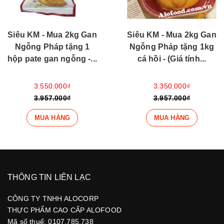
Siêu KM - Mua 2kg Gan
Siêu KM - Mua 2kg Gan
Ngỗng Pháp tặng 1
Ngỗng Pháp tặng 1kg
hộp pate gan ngỗng -...
cá hồi - (Giá tính...
3.550.000₫
3.350.000₫
3.957.000₫
3.957.000₫
MUA HÀNG
MUA HÀNG
THÔNG TIN LIÊN LẠC
CÔNG TY TNHH ALOCORP
THỰC PHẨM CAO CẤP ALOFOOD
Mã số thuế: 0107.785.738