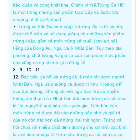
bảo quản vô cùng khắt khe. Chính vì thế,Trứng Cá Hồi
là một trong những sản phẩm Cao Cấp và được Ưa
chuộng nhất tại Alofood
Trứng cá hồi (Salmon egg) là trứng lấy ra từ cá hồi,
được chế biến và sử dụng giống như những sản phẩm
trứng khác, gồm cả món trứng cá muối (caviar) nổi
tiếng của Đông Âu, Nga, và ở Nhật Bản. Tùy theo địa
phương, chất lượng và giá cả của sản phẩm thực phẩm
này cũng có sự chênh lệch đáng kể.
Đặc biệt, cá hồi và trứng cá là món rất được người
Nhật Bản, Nga ưa chuộng và được ví như “Hoàng đế”
của đại dương. Không chỉ với ngư dân mà cả truyền
thống ẩm thực của Nhật Bản đều xem trứng cá hồi như
là “tài nguyên” quý báu của quốc gia. Trên bàn tiệc,
món trứng cá được đặt vào những hộp nhỏ và giá trị
của nó còn đắt hơn cả những loại thịt ngon. Trứng cá
hồi chứa rất nhiều chất dinh dưỡng cho cơ thể, đặc biệt
là axit béo omega-3. Hơn nữa, trứng cá hồi còn có tác