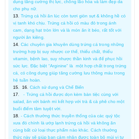
dụng tăng cường thị lực, chống lão hóa và làm đẹp da
cho phụ nữ.
Trứng cá hồi ăn lúc còn tươi giòn sựt & không hề có
vị tanh khó chịu. Trứng cá hồi có màu đỏ trong ánh
cam, dạng hạt tròn lớn và là món ăn ít béo, rất tốt với
người ăn kiêng.
Các chuyên gia khuyên dùng trứng cá trong những
trường hợp bị suy nhược cơ thể, thiếu chất, thiếu
vitamin, bệnh lao, suy nhược thần kinh và để phục hồi
sức lực. Đặc biệt “Arginine” là một hợp chất trong trứng
cá, có công dụng giúp tăng cường lưu thông máu trong
hệ tuần hoàn.
Cách sử dụng và Chế Biến
- Trứng cá hồi được dọn kèm bàn tiệc cùng với
salad, ăn với bánh mì kết hợp với trà & cà phê cho một
buổi điểm tâm tuyệt vời.
- Cách thưởng thức truyền thống của các quý tộc
xưa đó chính là ướp lạnh trứng cá hồi và không ăn
cùng bất cứ loại thực phẩm nào khác. Cách thưởng
thức này sẽ giúp bạn cảm nhận được toàn bộ mùi vị tự