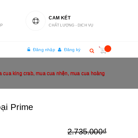
CAM KẾT
IP
CHẤT LƯỢNG - DỊCH VỤ
Đăng nhập
Đăng ký
a cua king crab, mua cua nhện, mua cua hoàng
ại Prime
2.735.000₫