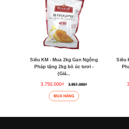
Ngỗng
Siêu KM - Mua 2kg Gan Ngỗng
Siêu 
(Giá
Pháp tặng 2kg bò úc tươi -
Phá
(Giá...
3.750.000₫
₫
3.957.000₫
MUA HÀNG