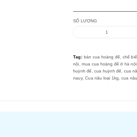
SỐ LƯỢNG
Tag:
bán cua hoàng đế,
chế bi
nội,
mua cua hoàng đế ở hà nộ
huỳnh đế,
cua huỳnh đế,
cua nâ
nauy,
Cua nâu loại 1kg,
cua nâ