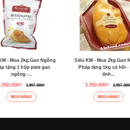
KM - Mua 2kg Gan Ngỗng
Siêu KM - Mua 2kg Gan
p tặng 1 hộp pate gan
Pháp tặng 1kg cá hồi - 
ngỗng -...
tính...
3.550.000₫
3.350.000₫
3.957.000₫
3.957.000
MUA HÀNG
MUA HÀNG