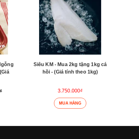
 Ngỗng
Siêu KM - Mua 2kg tặng 1kg cá
Bào 
(Giá
hồi - (Giá tính theo 1kg)
425
3.750.000₫
₫
MUA HÀNG