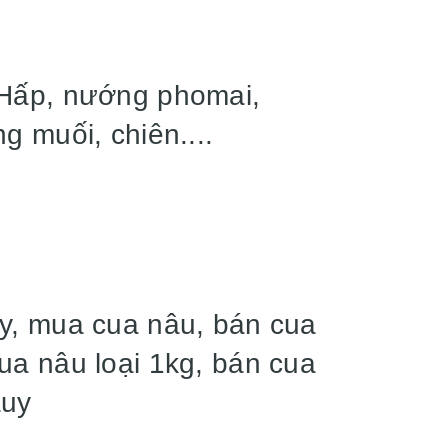
 Hấp, nướng phomai,
g muối, chiên....
y, mua cua nâu, bán cua
ua nâu loại 1kg, bán cua
auy