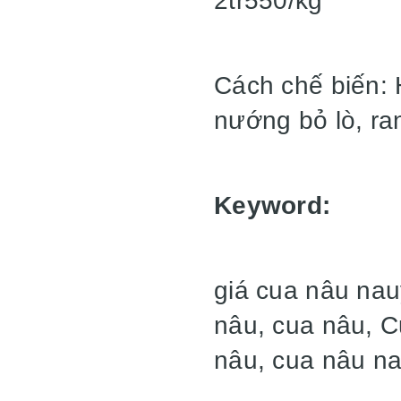
2tr550/kg
Cách chế biến:
nướng bỏ lò, ran
Keyword:
giá cua nâu nau
nâu, cua nâu, C
nâu, cua nâu n