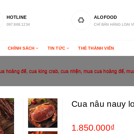
HOTLINE
ALOFOOD
097.868.1234
CHỈ BÁN HÀNG LOẠI V
CHÍNH SÁCH
TIN TỨC
THẺ THÀNH VIÊN
 hoàng đế, cua king crab, cua nhện, mua cua hoàng đế, mu
Cua nâu nauy lo
1.850.000₫