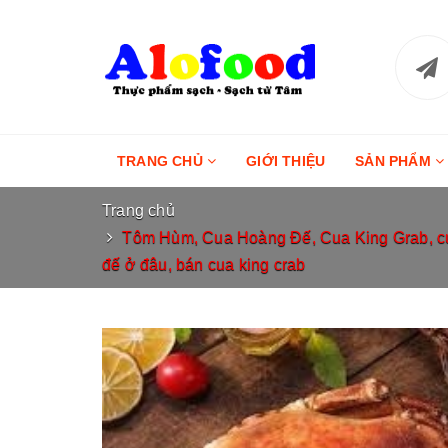
TRANG CHỦ
GIỚI THIỆU
SẢN PHẨM
Trang chủ
Tôm Hùm, Cua Hoàng Đế, Cua King Grab, cua
đế ở đâu, bán cua king crab