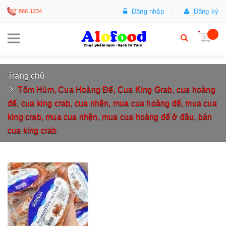
Đăng nhập
Đăng ký
097.868.1234
Trang chủ
Tôm Hùm, Cua Hoàng Đế, Cua King Grab, cua hoàng
đế, cua king crab, cua nhện, mua cua hoàng đế, mua cua
king crab, mua cua nhện, mua cua hoàng đế ở đâu, bán
cua king crab