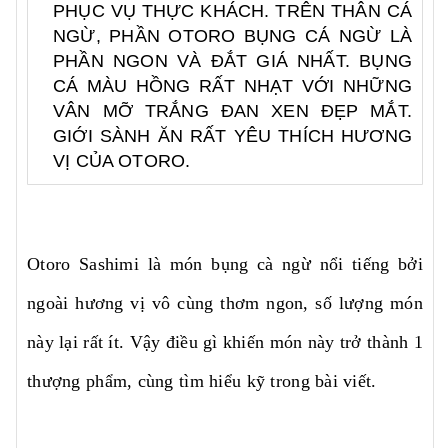
PHỤC VỤ THỰC KHÁCH. TRÊN THÂN CÁ
NGỪ, PHẦN OTORO BỤNG CÁ NGỪ LÀ
PHẦN NGON VÀ ĐẮT GIÁ NHẤT. BỤNG
CÁ MÀU HỒNG RẤT NHẠT VỚI NHỮNG
VÂN MỠ TRẮNG ĐAN XEN ĐẸP MẮT.
GIỚI SÀNH ĂN RẤT YÊU THÍCH HƯƠNG
VỊ CỦA OTORO.
Otoro Sashimi là món bụng cà ngừ nổi tiếng bởi
ngoài hương vị vô cùng thơm ngon, số lượng món
này lại rất ít. Vậy điều gì khiến món này trở thành 1
thượng phẩm, cùng tìm hiểu kỹ trong bài viết.