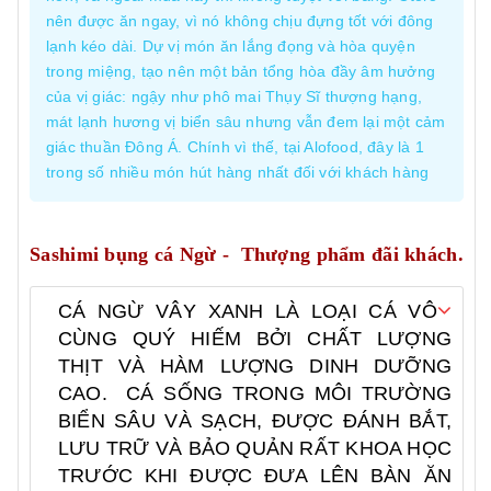
nên được ăn ngay, vì nó không chịu đựng tốt với đông
lạnh kéo dài. Dự vị món ăn lắng đọng và hòa quyện
trong miệng, tạo nên một bản tổng hòa đầy âm hưởng
của vị giác: ngậy như phô mai Thụy Sĩ thượng hạng,
mát lạnh hương vị biển sâu nhưng vẫn đem lại một cảm
giác thuần Đông Á. Chính vì thế, tại Alofood, đây là 1
trong số nhiều món hút hàng nhất đối với khách hàng
Sashimi bụng cá Ngừ - Thượng phẩm đãi khách.
CÁ NGỪ VÂY XANH LÀ LOẠI CÁ VÔ
CÙNG QUÝ HIẾM BỞI CHẤT LƯỢNG
THỊT VÀ HÀM LƯỢNG DINH DƯỠNG
CAO. CÁ SỐNG TRONG MÔI TRƯỜNG
BIỂN SÂU VÀ SẠCH, ĐƯỢC ĐÁNH BẮT,
LƯU TRỮ VÀ BẢO QUẢN RẤT KHOA HỌC
TRƯỚC KHI ĐƯỢC ĐƯA LÊN BÀN ĂN