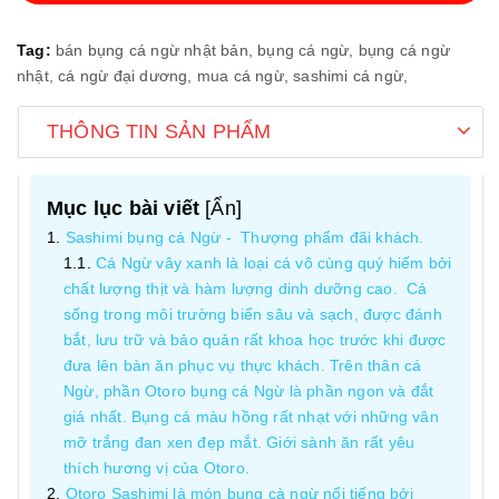
Tag:
bán bụng cá ngừ nhật bản,
bụng cá ngừ,
bụng cá ngừ
nhật,
cá ngừ đại dương,
mua cá ngừ,
sashimi cá ngừ,
THÔNG TIN SẢN PHẨM
Mục lục bài viết
[
Ẩn
]
Sashimi bụng cá Ngừ - Thượng phẩm đãi khách.
Cá Ngừ vây xanh là loại cá vô cùng quý hiếm bởi
chất lượng thịt và hàm lượng dinh dưỡng cao. Cá
sống trong môi trường biển sâu và sạch, được đánh
bắt, lưu trữ và bảo quản rất khoa học trước khi được
đưa lên bàn ăn phục vụ thực khách. Trên thân cá
Ngừ, phần Otoro bụng cá Ngừ là phần ngon và đắt
giá nhất. Bụng cá màu hồng rất nhạt với những vân
mỡ trắng đan xen đẹp mắt. Giới sành ăn rất yêu
thích hương vị của Otoro.
Otoro Sashimi là món bụng cà ngừ nổi tiếng bởi