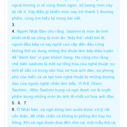
ngoài hương vị vô cùng thơm ngon, số lượng món này
lại rất ít. Vậy điều gì khiến món này trở thành 1 thượng
phẩm, cùng tìm hiểu kỹ trong bài viết.
Người Nhật Bản cho rằng, Sashimi là món ăn tinh
khiết nhất và cũng là món ăn “thật thà” nhất bởi lẽ,
người đầu bếp có tay nghề cao cấp đến đâu cũng
không thể sử dụng những thủ thuật làm bếp điêu luyện
để “đánh lừa” vị giác khách hàng. Họ cũng cho rằng,
chế biến sashimi là một sự tổng hòa của nghệ thuật: sự
tinh tế sẵn có trong văn hóa xứ hoa anh đào, sự phong
phú của biển cả và tạo hóa nghệ thuật từ những đường
dao của người nghệ nhân làm bếp. Vì thế, Otoro
Sashimi - Món Sashimi bụng cá ngừ được coi là tuyệt
phẩm trong những món ăn tinh tế nhất xứ hoa anh đào.
Ở Nhật bản, cá ngừ dùng làm sushi được xử lý rất
cẩn thận, để chắc chắn cá không bị phồng lên hay hư
hỏng. Khi cá ngừ được đưa đến chợ cá, một mẫu thịt cá