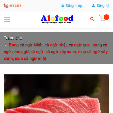
Đăng nhập
Đăng ký
097.868.1234
Trang chủ
Bụng cá ngừ Nhật, cá ngừ nhật, cá ngừ tươi, bụng cá
ngừ otoro, giá cá ngừ, cá ngừ vây xanh, mua cá ngừ vây
xanh, mua cá ngừ nhật