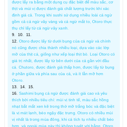
được lấy ra bằng một dụng cụ đặc biệt để màu sắc, cơ
thịt và mùi vị được đánh giá chất lượng trước khi xác
định giá cả. Trong khi sushi sử dụng nhiều loài cá ngừ
gồm cả cá ngừ vây vàng và cá ngừ mắt to, Otoro thực
thụ chỉ lấy từ cá ngừ vây xanh.
Otoro được lấy từ dưới bụng của cá ngừ và chính
nó cũng được chia thành nhiều loại, dựa vào các lớp
mỡ của thịt cá, giống như xếp loại thịt bò. Loại Otoro có
giá trị nhất, được lấy từ bên dưới của cá gần với đầu
cá. Chutoro, được đánh giá thấp hơn, được lấy từ bụng
ở phần giữa và phía sau của cá, và ít lẫn mỡ hơn
Otoro.
Sashimi bụng cá ngừ được đánh giá cao và yêu
thích bởi nhiều tiêu chí: mùi vị tinh tế, màu sắc hồng
nhạt bắt mắt xen kẽ trong thớ mỡ trắng bóc và đặc biệt
là vị mát lạnh, béo ngậy đặc trưng. Otoro có nhiều mùi
vị nhất là trong mùa đông, khi cá tích tụ nhiều chất béo
hơn, và ngoài mùa này thì không tuyệt vời bằng. Otoro