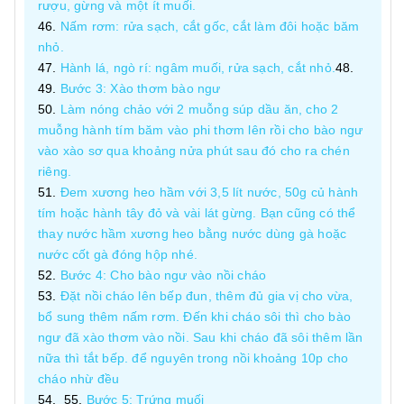
rượu, gừng và một ít muối.
Nấm rơm: rửa sạch, cắt gốc, cắt làm đôi hoặc băm
nhỏ.
Hành lá, ngò rí: ngâm muối, rửa sạch, cắt nhỏ.
Bước 3: Xào thơm bào ngư
Làm nóng chảo với 2 muỗng súp dầu ăn, cho 2
muỗng hành tím băm vào phi thơm lên rồi cho bào ngư
vào xào sơ qua khoảng nửa phút sau đó cho ra chén
riêng.
Đem xương heo hầm với 3,5 lít nước, 50g củ hành
tím hoặc hành tây đỏ và vài lát gừng. Bạn cũng có thể
thay nước hầm xương heo bằng nước dùng gà hoặc
nước cốt gà đóng hộp nhé.
Bước 4: Cho bào ngư vào nồi cháo
Đặt nồi cháo lên bếp đun, thêm đủ gia vị cho vừa,
bổ sung thêm nấm rơm. Đến khi cháo sôi thì cho bào
ngư đã xào thơm vào nồi. Sau khi cháo đã sôi thêm lần
nữa thì tắt bếp. để nguyên trong nồi khoảng 10p cho
cháo nhừ đều
Bước 5: Trứng muối