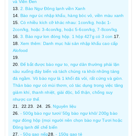
và Viền Đen
2. Bào Ngư Đông lạnh viền Xanh
Bào ngư úc nhập khẩu, hàng bóc vỏ, viền màu xanh
Có nhiều kích cỡ khác nhau: 1con/kg. hoặc 1-
2con/kg, hoặc 3-4con/kg, hoặc 5-6con/kg, 7-8con/kg.
3. Bào ngư lon đóng hộp. 1 hộp 427g có 3 con.
Xem thêm: Danh mục hải sản nhập khẩu cao cấp
Alofood
Để bắt được bào ngư to, ngư dân thường phải lặn
sâu xuống đáy biển và tách chúng ra khỏi những tảng
đá ngầm. Vỏ bào ngư là 1 khối đá vôi, rất cứng và giòn.
Thân bào ngư có mùi thơm, có tác dụng trong việc tăng
giảm khí, thanh nhiệt, giải độc, bổ thận, chống suy
nhược cơ thể.
Nguyên liệu
- 500g bào ngư tươi/ 50g bào ngư khô/ 200g bào
ngư đóng hộp (mọi người nên chọn bào ngư Tươi hoặc
Đông lạnh để chế biến
- 50g gạo nếp
- 150g gạo tẻ