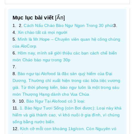
Mục lục bài viết
[
Ẩn
]
Cách Nấu Cháo Bào Ngư Ngon Trong 30 phút
Xin chào tất cả mọi người
Mình là Mr.Hope – Chuyên viên quan hệ công chúng
của AloCorp.
Hôm nay, mình sẽ giới thiệu các bạn cách chế biến
món Cháo bào ngư trong 30p
Bào ngư tại Alofood là đặc sản quý hiếm của Đại
Dương. Thường chỉ xuất hiện trong các bữa tiệc vương
giả. Từ thời phong kiến, bào ngư luôn là một trong sáu
món Thượng Hạng dành cho Vua Chúa
Bào Ngư Tại Alofood có 3 loại:
1. Bào Ngư Tươi Sống (còn Bơi được): Loại này khá
hiếm và giá thành cao, vì khó nuôi ở gia đình, vì chúng
sống bằng nước biển.
Kích cỡ mỗi con khoảng 1kg/con. Còn Nguyên vỏ