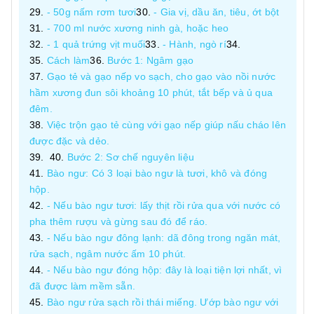
- 50g nấm rơm tươi
- Gia vị, dầu ăn, tiêu, ớt bột
- 700 ml nước xương ninh gà, hoặc heo
- 1 quả trứng vịt muối
- Hành, ngò rí
Cách làm
Bước 1: Ngâm gạo
Gạo tẻ và gạo nếp vo sạch, cho gạo vào nồi nước
hầm xương đun sôi khoảng 10 phút, tắt bếp và ủ qua
đêm.
Việc trộn gạo tẻ cùng với gạo nếp giúp nấu cháo lên
được đặc và dẻo.
Bước 2: Sơ chế nguyên liệu
Bào ngư: Có 3 loại bào ngư là tươi, khô và đóng
hộp.
- Nếu bào ngư tươi: lấy thịt rồi rửa qua với nước có
pha thêm rượu và gừng sau đó để ráo.
- Nếu bào ngư đông lạnh: dã đông trong ngăn mát,
rửa sạch, ngâm nước ấm 10 phút.
- Nếu bào ngư đóng hộp: đây là loại tiện lợi nhất, vì
đã được làm mềm sẵn.
Bào ngư rửa sạch rồi thái miếng. Ướp bào ngư với