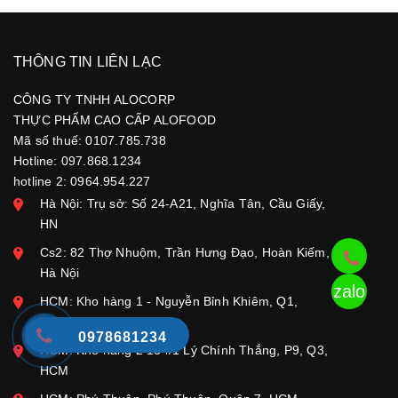
THÔNG TIN LIÊN LẠC
CÔNG TY TNHH ALOCORP
THỰC PHẨM CAO CẤP ALOFOOD
Mã số thuế: 0107.785.738
Hotline: 097.868.1234
hotline 2: 0964.954.227
Hà Nội: Trụ sở: Số 24-A21, Nghĩa Tân, Cầu Giấy,
HN
Cs2: 82 Thợ Nhuộm, Trần Hưng Đạo, Hoàn Kiếm,
Hà Nội
zalo
HCM: Kho hàng 1 - Nguyễn Bỉnh Khiêm, Q1,
tpHCM
0978681234
HCM: Kho hàng 2 184/1 Lý Chính Thắng, P9, Q3,
HCM